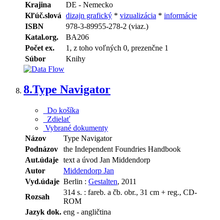
Krajina
DE - Nemecko
Kľúč.slová
dizajn grafický
*
vizualizácia
*
informácie
ISBN
978-3-89955-278-2 (viaz.)
Katal.org.
BA206
Počet ex.
1, z toho voľných 0, prezenčne 1
Súbor
Knihy
8.
Type Navigator
Do košíka
Zdielať
Vybrané dokumenty
Názov
Type Navigator
Podnázov
the Independent Foundries Handbook
Aut.údaje
text a úvod Jan Middendorp
Autor
Middendorp Jan
Vyd.údaje
Berlin :
Gestalten
, 2011
314 s. : fareb. a čb. obr., 31 cm + reg., CD-
Rozsah
ROM
Jazyk dok.
eng - angličtina