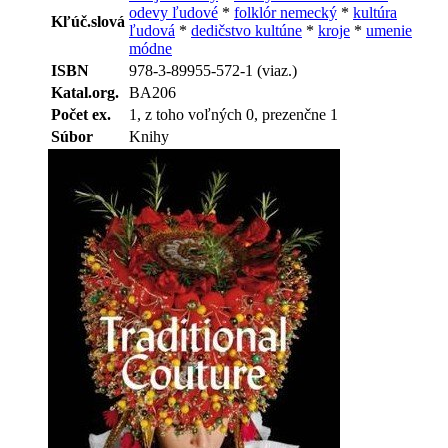
odevy ľudové
*
folklór nemecký
*
kultúra
Kľúč.slová
ľudová
*
dedičstvo kultúne
*
kroje
*
umenie
módne
ISBN
978-3-89955-572-1 (viaz.)
Katal.org.
BA206
Počet ex.
1, z toho voľných 0, prezenčne 1
Súbor
Knihy