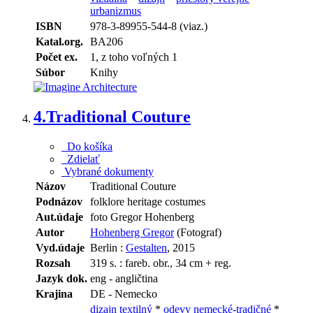
urbanizmus
ISBN
978-3-89955-544-8 (viaz.)
Katal.org.
BA206
Počet ex.
1, z toho voľných 1
Súbor
Knihy
4.
Traditional Couture
Do košíka
Zdielať
Vybrané dokumenty
Názov
Traditional Couture
Podnázov
folklore heritage costumes
Aut.údaje
foto Gregor Hohenberg
Autor
Hohenberg Gregor
(Fotograf)
Vyd.údaje
Berlin :
Gestalten
, 2015
Rozsah
319 s. : fareb. obr., 34 cm + reg.
Jazyk dok.
eng - angličtina
Krajina
DE - Nemecko
dizajn textilný
*
odevy nemecké-tradičné
*