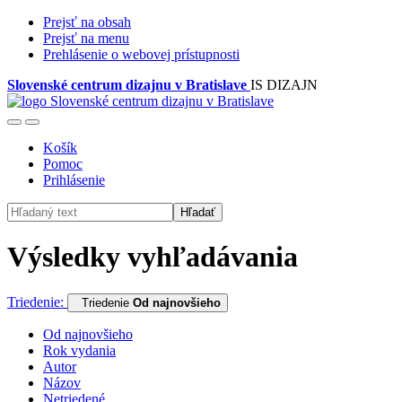
Prejsť na obsah
Prejsť na menu
Prehlásenie o webovej prístupnosti
Slovenské centrum dizajnu v Bratislave
IS DIZAJN
Košík
Pomoc
Prihlásenie
Hľadať
Výsledky vyhľadávania
Triedenie:
Triedenie
Od najnovšieho
Od najnovšieho
Rok vydania
Autor
Názov
Netriedené