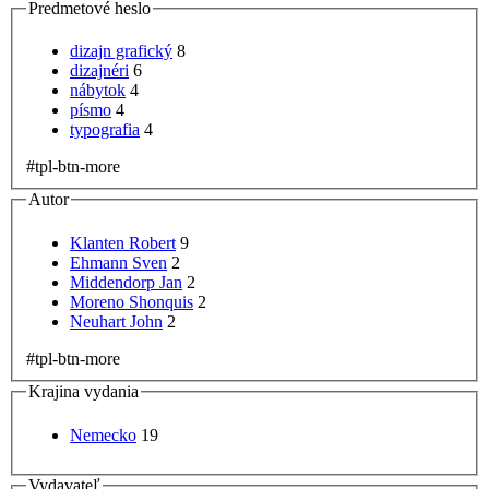
Predmetové heslo
dizajn grafický
8
dizajnéri
6
nábytok
4
písmo
4
typografia
4
#tpl-btn-more
Autor
Klanten Robert
9
Ehmann Sven
2
Middendorp Jan
2
Moreno Shonquis
2
Neuhart John
2
#tpl-btn-more
Krajina vydania
Nemecko
19
Vydavateľ