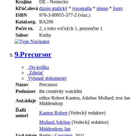
Krajina
DE - Nemecko
Kľúč.slová
dizajn gtafický
*
typografia
*
písmo
*
fonty
ISBN
978-3-89955-377-2 (viaz.)
Katal.org.
BA206
Počet ex.
2, z toho voľných 1, prezenčne 1
Súbor
Knihy
9.
Precursor
Do košíka
Zdielať
Vybrané dokumenty
Názov
Precursor
Podnázov
the creativity watchlist
editor Robert Kanten, Adeline Mollard; text Jan
Aut.údaje
Middendorp
Ďalší
Kanten Robert
(Vedecký redaktor)
autori
Mollard Adeline
(Vedecký redaktor)
Middendorp Jan
Vyd.údaje
Berlin :
Gestalten
, 2011