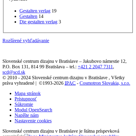
Gestalten verlag
19
Gestalten
14
Die gestalten verlag
3
Rozšírené vyhľadávanie
Slovenské centrum dizajnu v Bratislave
–
Jakubovo námestie 12
,
P.O. Box 131,
814 99
Bratislava
– tel.:
+421 2 2047 7311
,
scd@scd.sk
© 2010 - 2024 Slovenské centrum dizajnu v Bratislave , Všetky
práva vyhradené | ©1993-2026
IPAC
-
Cosmotron Slovakia, s.r.o.
Mapa stránok
Prístupnosť
Súkromie
Modul OpenSearch
Napíšte nám
Nastavenie cookies
Slovenské centrum dizajnu v Bratislave je štátna príspevková