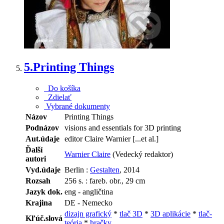
5.
Printing Things
Do košíka
Zdielať
Vybrané dokumenty
Názov
Printing Things
Podnázov
visions and essentials for 3D printing
Aut.údaje
editor Claire Warnier [...et al.]
Ďalší
Warnier Claire
(Vedecký redaktor)
autori
Vyd.údaje
Berlin :
Gestalten
, 2014
Rozsah
256 s. : fareb. obr., 29 cm
Jazyk dok.
eng - angličtina
Krajina
DE - Nemecko
dizajn grafický
*
tlač 3D
*
3D aplikácie
*
tlač-
Kľúč.slová
teória
*
hračky