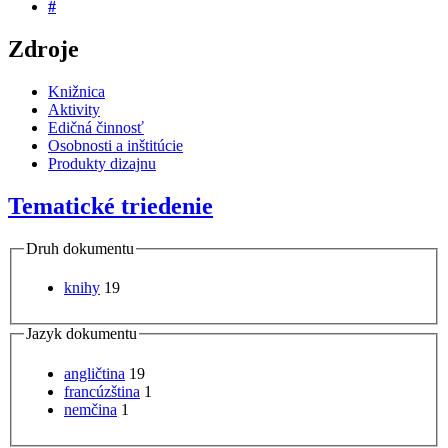
#
Zdroje
Knižnica
Aktivity
Edičná činnosť
Osobnosti a inštitúcie
Produkty dizajnu
Tematické triedenie
Druh dokumentu
knihy
19
Jazyk dokumentu
angličtina
19
francúzština
1
nemčina
1