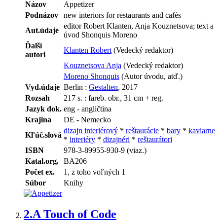
Názov
Appetizer
Podnázov
new interiors for restaurants and cafés
editor Robert Klanten, Anja Kouznetsova; text a
Aut.údaje
úvod Shonquis Moreno
Ďalší
Klanten Robert
(Vedecký redaktor)
autori
Kouznetsova Anja
(Vedecký redaktor)
Moreno Shonquis
(Autor úvodu, atď.)
Vyd.údaje
Berlin :
Gestalten
, 2017
Rozsah
217 s. : fareb. obr., 31 cm + reg.
Jazyk dok.
eng - angličtina
Krajina
DE - Nemecko
dizajn interiérový
*
reštaurácie
*
bary
*
kaviarne
Kľúč.slová
*
interiéry
*
dizajnéri
*
reštaurátori
ISBN
978-3-89955-930-9 (viaz.)
Katal.org.
BA206
Počet ex.
1, z toho voľných 1
Súbor
Knihy
2.
A Touch of Code