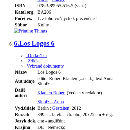
ISBN
978-3-89955-516-5 (viaz.)
Katal.org.
BA206
Počet ex.
1, z toho voľných 0, prezenčne 1
Súbor
Knihy
6.
Los Logos 6
Do košíka
Zdielať
Vybrané dokumenty
Názov
Los Logos 6
editor Robert Klanten [...et al.]; text Anna
Aut.údaje
Sinofzik
Ďalší
Klanten Robert
(Vedecký redaktor)
autori
Sinofzik Anna
Vyd.údaje
Berlin :
Gestalten
, 2012
Rozsah
399 s. : fareb. a čb. obr., 20x25 cm + reg.
Jazyk dok.
eng - angličtina
Krajina
DE - Nemecko