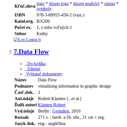
logo
*
dizajn loga
*
dizajn grafický
*
písmo
*
Kľúč.slová
symboly
ISBN
978-3-89955-450-2 (viaz.)
Katal.org.
BA206
Počet ex.
1, z toho voľných 1
Súbor
Knihy
7.
Data Flow
Do košíka
Zdielať
Vybrané dokumenty
Názov
Data Flow
Podnázov
visualizing information in graphic design
Časť.dok.
2
Aut.údaje
Robert Klanten [...et al.]
Ďalší autori
Klanten Robert
Vyd.údaje
Berlin :
Gestalten
, 2010
Rozsah
271 s. : fareb. a čb. obr., 31 cm + reg.
Jazyk dok.
eng - angličtina