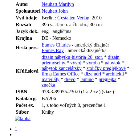
Autor
Neuhart Marilyn
Spoluautori
Neuhart John
Vyd.údaje
Berlin :
Gestalten Verlag
, 2010
Rozsah
395 s. : fareb. a čb. obr., 30 cm
Jazyk dok.
eng - angličtina
Krajina
DE - Nemecko
Eames Charles
- americký dizajnér
Heslá pers.
Eames Ray
- americká dizajnérka
dizajn nábytku-história-20. stor.
*
dizajn
priemyselný
*
vývoj
*
výroba
*
nábytok
*
nábytok kancelársky
*
stoličky preglejkové
*
Kľúč.slová
firma Eames Office
*
dizajnéri
*
architekti
*
materiály
*
drevo
*
lamino
*
preglejka
*
značka
ISBN
978-3-89955-230-0 (1.a 2.zv.) (viaz.)
Katal.org.
BA206
Počet ex.
1, z toho voľných 0, prezenčne 1
Súbor
Knihy
1