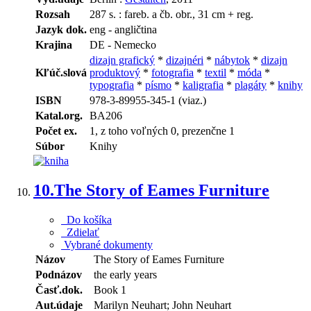
Rozsah
287 s. : fareb. a čb. obr., 31 cm + reg.
Jazyk dok.
eng - angličtina
Krajina
DE - Nemecko
dizajn grafický
*
dizajnéri
*
nábytok
*
dizajn
Kľúč.slová
produktový
*
fotografia
*
textil
*
móda
*
typografia
*
písmo
*
kaligrafia
*
plagáty
*
knihy
ISBN
978-3-89955-345-1 (viaz.)
Katal.org.
BA206
Počet ex.
1, z toho voľných 0, prezenčne 1
Súbor
Knihy
10.
The Story of Eames Furniture
Do košíka
Zdielať
Vybrané dokumenty
Názov
The Story of Eames Furniture
Podnázov
the early years
Časť.dok.
Book 1
Aut.údaje
Marilyn Neuhart; John Neuhart