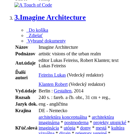
3.
Imagine Architecture
Do košíka
Zdielať
Vybrané dokumenty
Názov
Imagine Architecture
Podnázov
artistic visions of the urban realm
editor Lukas Feireiss, Robert Klanten; text
Aut.údaje
Lukas Feireiss
Ďalší
Feireiss Lukas
(Vedecký redaktor)
autori
Klanten Robert
(Vedecký redaktor)
Vyd.údaje
Berlin :
Gestalten
, 2014
Rozsah
240 s. : fareb. a čb. obr., 31 cm + reg.,
Jazyk dok.
eng - angličtina
Krajina
DE - Nemecko
architektúra konceptuálna
*
architektúra
imaginárna
*
postmoderna
*
projekty utopické
*
Kľúč.slová
imaginácia
*
utópia
*
domy
*
mestá
*
kultúra
vizuálna
*
dizajn
*
priestory verejné
*