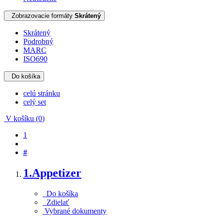
Zobrazovacie formáty
Skrátený
Skrátený
Podrobný
MARC
ISO690
Do košíka
celú stránku
celý set
V košíku (
0
)
1
#
1.
Appetizer
Do košíka
Zdielať
Vybrané dokumenty