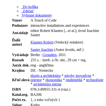
Do košíka
Zdielať
Vybrané dokumenty
Názov
A Touch of Code
Podnázov
interactive installations and experiences
editor Robert Klanten [...et al.]; úvod Joachim
Aut.údaje
Sauter
Ďalší
Klanten Robert
(Vedecký redaktor)
autori
Sauter Joachim
(Autor úvodu, atď.)
Vyd.údaje
Berlin :
Gestalten
, 2011
Rozsah
255 s. : fareb. a čb. obr., 29 cm + reg.
Jazyk dok.
eng - angličtina
Krajina
DE - Nemecko
dizajn a architektúra
*
návrhy inovatívne
*
Kľúč.slová
priestor
*
ekonomika
*
multimédiá
*
technológie
*
architektúra miesta
ISBN
978-3-89955-331-4 (viaz.)
Katal.org.
BA206
Počet ex.
1, z toho voľných 1
Súbor
Knihy