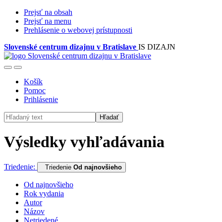
Prejsť na obsah
Prejsť na menu
Prehlásenie o webovej prístupnosti
Slovenské centrum dizajnu v Bratislave
IS DIZAJN
Košík
Pomoc
Prihlásenie
Hľadať
Výsledky vyhľadávania
Triedenie:
Triedenie
Od najnovšieho
Od najnovšieho
Rok vydania
Autor
Názov
Netriedené