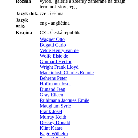
Rozsah
výrob., galérie a zbierky zamerané na dizajn,
terminol. slov.,reg.,
Jazyk dok.
cze - čeština
Jazyk
eng - angličtina
orig.
Krajina
CZ - Česká republika
Wagner Otto
Bugatti Carlo
Velde Henry van de
Wolfe Elsie de
Guimard Hector
Wright Frank Lloyd
Mackintosh Charles Rennie
Behrens Peter
Hoffmann Josef
Dunand Jean
Gray Eileen
Ruhlmann Jacques-Emile
Maugham Syrie
Frank Josef
Murray Keith
Deskey Donald
Klint Kaare
Kage Wilhelm