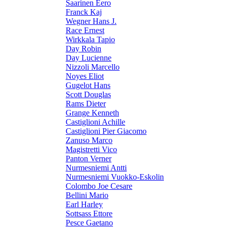
Saarinen Eero
Franck Kaj
Wegner Hans J.
Race Ernest
Wirkkala Tapio
Day Robin
Day Lucienne
Nizzoli Marcello
Noyes Eliot
Gugelot Hans
Scott Douglas
Rams Dieter
Grange Kenneth
Castiglioni Achille
Castiglioni Pier Giacomo
Zanuso Marco
Magistretti Vico
Panton Verner
Nurmesniemi Antti
Nurmesniemi Vuokko-Eskolin
Colombo Joe Cesare
Bellini Mario
Earl Harley
Sottsass Ettore
Pesce Gaetano