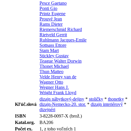
Pesce Gaetano
Ponti Gio
Printz Eugene
Prouvé Jean
Rams Dieter
Riemerschmid Richard
Rietveld Gerrit
Ruhlmann Jacques-Emile
Sottsass Ettore
Stam Mart
Stickley Gustav
Teague Walter Dorwin
Thonet Michael
Thun Matteo
Velde Henry van de
Wagner Otto
Wegner Hans J.
Wright Frank Lloyd
dizajn nábytkový-dejiny
*
stoličky
*
thonetky
*
Kľúč.slová
dizajn-Nemecko-20. stor.
*
dizajn interiérový
*
dizejnéri
ISBN
3-8228-0097-X (brož.)
Katal.org.
BA206
Počet ex.
1, z toho voľných 1