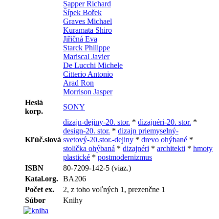
Sapper Richard
Šípek Bořek
Graves Michael
Kuramata Shiro
Jiřičná Eva
Starck Philippe
Mariscal Javier
De Lucchi Michele
Citterio Antonio
Arad Ron
Morrison Jasper
Heslá
SONY
korp.
dizajn-dejiny-20. stor.
*
dizajnéri-20. stor.
*
design-20. stor.
*
dizajn priemyselný-
Kľúč.slová
svetový-20.stor.-dejiny
*
drevo ohýbané
*
stolička ohýbaná
*
dizajnéri
*
architekti
*
hmoty
plastické
*
postmodernizmus
ISBN
80-7209-142-5 (viaz.)
Katal.org.
BA206
Počet ex.
2, z toho voľných 1, prezenčne 1
Súbor
Knihy