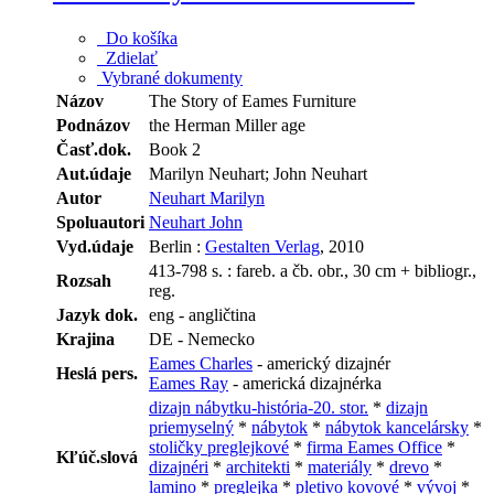
Do košíka
Zdielať
Vybrané dokumenty
Názov
The Story of Eames Furniture
Podnázov
the Herman Miller age
Časť.dok.
Book 2
Aut.údaje
Marilyn Neuhart; John Neuhart
Autor
Neuhart Marilyn
Spoluautori
Neuhart John
Vyd.údaje
Berlin :
Gestalten Verlag
, 2010
413-798 s. : fareb. a čb. obr., 30 cm + bibliogr.,
Rozsah
reg.
Jazyk dok.
eng - angličtina
Krajina
DE - Nemecko
Eames Charles
- americký dizajnér
Heslá pers.
Eames Ray
- americká dizajnérka
dizajn nábytku-história-20. stor.
*
dizajn
priemyselný
*
nábytok
*
nábytok kancelársky
*
stoličky preglejkové
*
firma Eames Office
*
Kľúč.slová
dizajnéri
*
architekti
*
materiály
*
drevo
*
lamino
*
preglejka
*
pletivo kovové
*
vývoj
*