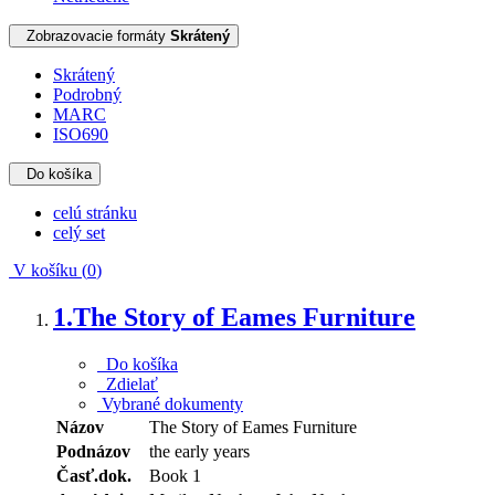
Zobrazovacie formáty
Skrátený
Skrátený
Podrobný
MARC
ISO690
Do košíka
celú stránku
celý set
V košíku (
0
)
1.
The Story of Eames Furniture
Do košíka
Zdielať
Vybrané dokumenty
Názov
The Story of Eames Furniture
Podnázov
the early years
Časť.dok.
Book 1