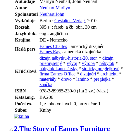
Aut.údaje
Marilyn Neuhart; John Neuhart
Autor
Neuhart Marilyn
Spoluautori
Neuhart John
Vyd.údaje
Berlin :
Gestalten Verlag
, 2010
Rozsah
395 s. : fareb. a čb. obr., 30 cm
Jazyk dok.
eng - angličtina
Krajina
DE - Nemecko
Eames Charles
- americký dizajnér
Heslá pers.
Eames Ray
- americká dizajnérka
dizajn nábytku-história-20. stor.
*
dizajn
priemyselný
*
vývoj
*
výroba
*
nábytok
*
nábytok kancelársky
*
stoličky preglejkové
*
Kľúč.slová
firma Eames Office
*
dizajnéri
*
architekti
*
materiály
*
drevo
*
lamino
*
preglejka
*
značka
ISBN
978-3-89955-230-0 (1.a 2.zv.) (viaz.)
Katal.org.
BA206
Počet ex.
1, z toho voľných 0, prezenčne 1
Súbor
Knihy
2.
The Story of Eames Furniture