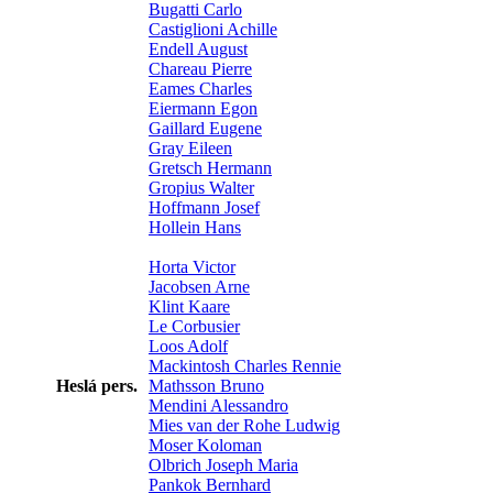
Bugatti Carlo
Castiglioni Achille
Endell August
Chareau Pierre
Eames Charles
Eiermann Egon
Gaillard Eugene
Gray Eileen
Gretsch Hermann
Gropius Walter
Hoffmann Josef
Hollein Hans
Horta Victor
Jacobsen Arne
Klint Kaare
Le Corbusier
Loos Adolf
Mackintosh Charles Rennie
Heslá pers.
Mathsson Bruno
Mendini Alessandro
Mies van der Rohe Ludwig
Moser Koloman
Olbrich Joseph Maria
Pankok Bernhard