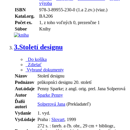
výroba
ISBN
978-3-89955-230-0 (1.a 2.zv.) (viaz.)
Katal.org.
BA206
Počet ex.
1, z toho voľných 0, prezenčne 1
Súbor
Knihy
3.
Století designu
Do košíka
Zdielať
Vybrané dokumenty
Názov
Století designu
Podnázov
průkopníci designu 20. století
Aut.údaje
Penny Sparke; z angl. orig. prel. Jana Solperová
Autor
Sparke Penny
Ďalší
Solperová Jana
(Prekladateľ)
autori
Vydanie
1. vyd.
Vyd.údaje
Praha :
Slovart
, 1999
272 s. : fareb. a čb. obr., 29 cm + bibliogr.,