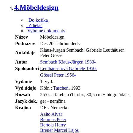
4.
Möbeldesign
Do košíka
Zdielať
Vybrané dokumenty
Názov
Möbeldesign
Podnázov
Des 20. Jahrhunderts
Klaus-Jürgen Sembach; Gabriele Leuthäuser,
Aut.údaje
Peter Gössel
Autor
Sembach Klaus-Jürgen 1933-
Spoluautori
Leuthäuserová Gabriele 1950-
Gössel Peter 1956-
Vydanie
1. vyd.
Vyd.údaje
Köln :
Taschen
, 1993
Rozsah
255 s. : fareb. a čb. obr., 30,5 cm + biogr. údaje.
Jazyk dok.
ger - nemčina
Krajina
DE - Nemecko
Aalto Alvar
Behrens Peter
Bertoia Harry
Breuer Marcel Lajos