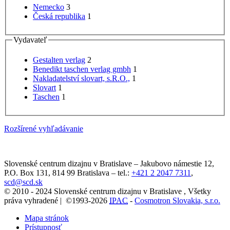
Nemecko
3
Česká republika
1
Vydavateľ
Gestalten verlag
2
Benedikt taschen verlag gmbh
1
Nakladatelství slovart, s.R.O.,
1
Slovart
1
Taschen
1
Rozšírené vyhľadávanie
Slovenské centrum dizajnu v Bratislave
–
Jakubovo námestie 12
,
P.O. Box 131,
814 99
Bratislava
– tel.:
+421 2 2047 7311
,
scd@scd.sk
© 2010 - 2024 Slovenské centrum dizajnu v Bratislave , Všetky
práva vyhradené | ©1993-2026
IPAC
-
Cosmotron Slovakia, s.r.o.
Mapa stránok
Prístupnosť