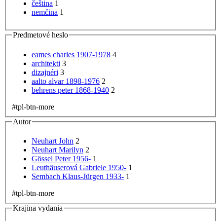
čeština
1
nemčina
1
Predmetové heslo
eames charles 1907-1978
4
architekti
3
dizajnéri
3
aalto alvar 1898-1976
2
behrens peter 1868-1940
2
#tpl-btn-more
Autor
Neuhart John
2
Neuhart Marilyn
2
Gössel Peter 1956-
1
Leuthäuserová Gabriele 1950-
1
Sembach Klaus-Jürgen 1933-
1
#tpl-btn-more
Krajina vydania