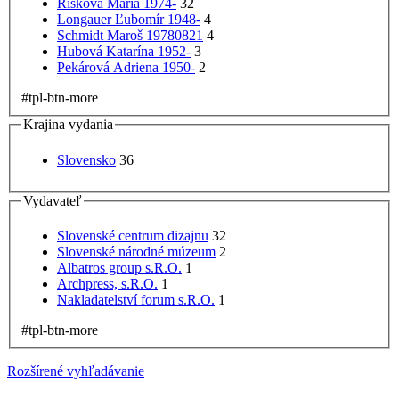
Rišková Mária 1974-
32
Longauer Ľubomír 1948-
4
Schmidt Maroš 19780821
4
Hubová Katarína 1952-
3
Pekárová Adriena 1950-
2
#tpl-btn-more
Krajina vydania
Slovensko
36
Vydavateľ
Slovenské centrum dizajnu
32
Slovenské národné múzeum
2
Albatros group s.R.O.
1
Archpress, s.R.O.
1
Nakladatelství forum s.R.O.
1
#tpl-btn-more
Rozšírené vyhľadávanie