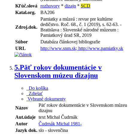
Kľúč.slová
rozhovory
*
dizajn
*
SCD
Katal.org.
BA206
Pamiatky a múzeá : revue pre kultúrne
dedičstvo. Roč. 68., č. 1 (2019), s. 62-63. -
Zdroj.dok.
Bratislava : Slovenské národné múzeum :
Pamiatkový úrad SR, 2019
Súbor
Databáza článkovej bibliografie
URL
http://www.snm.sk; http://www.pamiatky.sk
5.
Päť rokov dokumentácie v
Slovenskom múzeu dizajnu
Do košíka
Zdielať
Vybrané dokumenty
Päť rokov dokumentácie v Slovenskom múzeu
Názov
dizajnu
Aut.údaje
text Michal Čudrnák
Autor
Čudrnák Michal 1981-
Jazyk dok.
slo - slovenčina