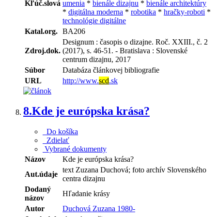
Kľúč.slová
umenia
*
bienále dizajnu
*
bienále architektúry
*
digitálna moderna
*
robotika
*
hračky-roboti
*
technológie digitálne
Katal.org.
BA206
Designum : časopis o dizajne. Roč. XXIII., č. 2
Zdroj.dok.
(2017), s. 46-51. - Bratislava : Slovenské
centrum dizajnu, 2017
Súbor
Databáza článkovej bibliografie
URL
http://www.
scd
.sk
8.
Kde je európska krása?
Do košíka
Zdielať
Vybrané dokumenty
Názov
Kde je európska krása?
text Zuzana Duchová; foto archív Slovenského
Aut.údaje
centra dizajnu
Dodaný
Hľadanie krásy
názov
Autor
Duchová Zuzana 1980-