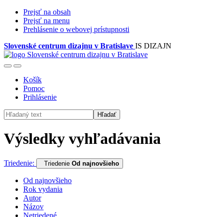
Prejsť na obsah
Prejsť na menu
Prehlásenie o webovej prístupnosti
Slovenské centrum dizajnu v Bratislave
IS DIZAJN
Košík
Pomoc
Prihlásenie
Hľadať
Výsledky vyhľadávania
Triedenie:
Triedenie
Od najnovšieho
Od najnovšieho
Rok vydania
Autor
Názov
Netriedené