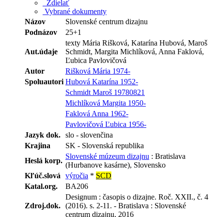
Zdielať
Vybrané dokumenty
Názov
Slovenské centrum dizajnu
Podnázov
25+1
texty Mária Rišková, Katarína Hubová, Maroš
Aut.údaje
Schmidt, Margita Michlíková, Anna Faklová,
Ľubica Pavlovičová
Autor
Rišková Mária 1974-
Spoluautori
Hubová Katarína 1952-
Schmidt Maroš 19780821
Michlíková Margita 1950-
Faklová Anna 1962-
Pavlovičová Ľubica 1956-
Jazyk dok.
slo - slovenčina
Krajina
SK - Slovenská republika
Slovenské múzeum dizajnu
: Bratislava
Heslá korp.
(Hurbanove kasárne), Slovensko
Kľúč.slová
výročia
*
SCD
Katal.org.
BA206
Designum : časopis o dizajne. Roč. XXII., č. 4
Zdroj.dok.
(2016). s. 2-11. - Bratislava : Slovenské
centrum dizajnu, 2016