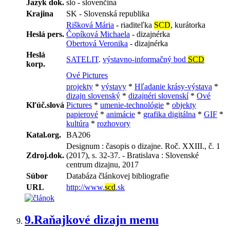
Jazyk dok.
slo - slovenčina
Krajina
SK - Slovenská republika
Rišková Mária
- riaditeľka
SCD
, kurátorka
Heslá pers.
Čopíková Michaela
- dizajnérka
Obertová Veronika
- dizajnérka
Heslá
SATELIT
.
výstavno-informačný bod
SCD
korp.
Ové Pictures
projekty
*
výstavy
*
Hľadanie krásy-výstava
*
dizajn slovenský
*
dizajnéri slovenskí
*
Ové
Kľúč.slová
Pictures
*
umenie-technológie
*
objekty
papierové
*
animácie
*
grafika digitálna
*
GIF
*
kultúra
*
rozhovory
Katal.org.
BA206
Designum : časopis o dizajne. Roč. XXIII., č. 1
Zdroj.dok.
(2017), s. 32-37. - Bratislava : Slovenské
centrum dizajnu, 2017
Súbor
Databáza článkovej bibliografie
URL
http://www.
scd
.sk
9.
Raňajkové dizajn menu