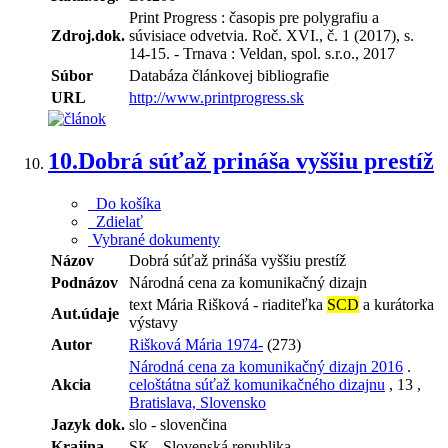
Print Progress : časopis pre polygrafiu a
Zdroj.dok.
súvisiace odvetvia. Roč. XVI., č. 1 (2017), s.
14-15. - Trnava : Veldan, spol. s.r.o., 2017
Súbor
Databáza článkovej bibliografie
URL
http://www.printprogress.sk
10.
Dobrá súťaž prináša vyššiu prestíž
Do košíka
Zdielať
Vybrané dokumenty
Názov
Dobrá súťaž prináša vyššiu prestíž
Podnázov
Národná cena za komunikačný dizajn
text Mária Rišková - riaditeľka
SCD
a kurátorka
Aut.údaje
výstavy
Autor
Rišková Mária 1974-
(273)
Národná cena za komunikačný dizajn 2016
.
Akcia
celoštátna súťaž komunikačného dizajnu
, 13 ,
Bratislava, Slovensko
Jazyk dok.
slo - slovenčina
Krajina
SK - Slovenská republika