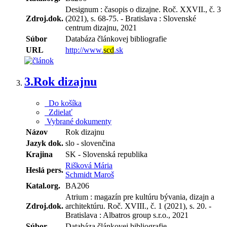
Designum : časopis o dizajne. Roč. XXVII., č. 3
Zdroj.dok.
(2021), s. 68-75. - Bratislava : Slovenské
centrum dizajnu, 2021
Súbor
Databáza článkovej bibliografie
URL
http://www.
scd
.sk
3.
Rok dizajnu
Do košíka
Zdielať
Vybrané dokumenty
Názov
Rok dizajnu
Jazyk dok.
slo - slovenčina
Krajina
SK - Slovenská republika
Rišková Mária
Heslá pers.
Schmidt Maroš
Katal.org.
BA206
Atrium : magazín pre kultúru bývania, dizajn a
Zdroj.dok.
architektúru. Roč. XVIII., č. 1 (2021), s. 20. -
Bratislava : Albatros group s.r.o., 2021
Súbor
Databáza článkovej bibliografie