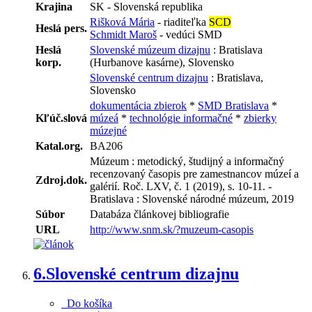
Krajina
SK - Slovenská republika
Rišková Mária
- riaditeľka
SCD
Heslá pers.
Schmidt Maroš
- vedúci SMD
Heslá
Slovenské múzeum dizajnu
: Bratislava
korp.
(Hurbanove kasárne), Slovensko
Slovenské centrum dizajnu
: Bratislava,
Slovensko
dokumentácia zbierok
*
SMD Bratislava
*
Kľúč.slová
múzeá
*
technológie informačné
*
zbierky
múzejné
Katal.org.
BA206
Múzeum : metodický, študijný a informačný
recenzovaný časopis pre zamestnancov múzeí a
Zdroj.dok.
galérií. Roč. LXV, č. 1 (2019), s. 10-11. -
Bratislava : Slovenské národné múzeum, 2019
Súbor
Databáza článkovej bibliografie
URL
http://www.snm.sk/?muzeum-casopis
6.
Slovenské centrum dizajnu
Do košíka