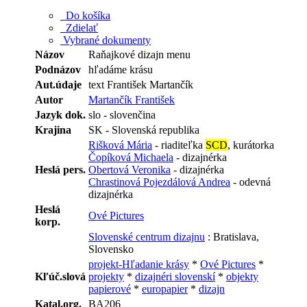
Do košíka
Zdielať
Vybrané dokumenty
Názov
Raňajkové dizajn menu
Podnázov
hľadáme krásu
Aut.údaje
text František Martančík
Autor
Martančík František
Jazyk dok.
slo - slovenčina
Krajina
SK - Slovenská republika
Rišková Mária
- riaditeľka
SCD
, kurátorka
Čopíková Michaela
- dizajnérka
Heslá pers.
Obertová Veronika
- dizajnérka
Chrastinová Pojezdálová Andrea
- odevná
dizajnérka
Heslá
Ové Pictures
korp.
Slovenské centrum dizajnu
: Bratislava,
Slovensko
projekt-Hľadanie krásy
*
Ové Pictures
*
Kľúč.slová
projekty
*
dizajnéri slovenskí
*
objekty
papierové
*
europapier
*
dizajn
Katal.org.
BA206