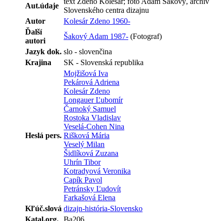
text Zdeno Kolesár; foto Adam Šakový, archív
Aut.údaje
Slovenského centra dizajnu
Autor
Kolesár Zdeno 1960-
Ďalší
Šakový Adam 1987-
(Fotograf)
autori
Jazyk dok.
slo - slovenčina
Krajina
SK - Slovenská republika
Mojžišová Iva
Pekárová Adriena
Kolesár Zdeno
Longauer Ľubomír
Čarnoký Samuel
Rostoka Vladislav
Veselá-Cohen Nina
Heslá pers.
Rišková Mária
Veselý Milan
Šidlíková Zuzana
Uhrín Tibor
Kotradyová Veronika
Capík Pavol
Petránsky Ľudovít
Farkašová Elena
Kľúč.slová
dizajn-história-Slovensko
Katal.org.
Ba206