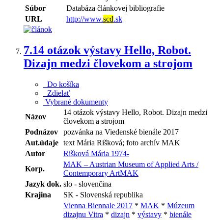
Súbor
Databáza článkovej bibliografie
URL
http://www.
scd
.sk
7.
14 otázok výstavy Hello, Robot.
Dizajn medzi človekom a strojom
Do košíka
Zdielať
Vybrané dokumenty
14 otázok výstavy Hello, Robot. Dizajn medzi
Názov
človekom a strojom
Podnázov
pozvánka na Viedenské bienále 2017
Aut.údaje
text Mária Rišková; foto archív MAK
Autor
Rišková Mária 1974-
MAK – Austrian Museum of Applied Arts /
Korp.
Contemporary ArtMAK
Jazyk dok.
slo - slovenčina
Krajina
SK - Slovenská republika
Vienna Biennale 2017
*
MAK
*
Múzeum
dizajnu Vitra
*
dizajn
*
výstavy
*
bienále