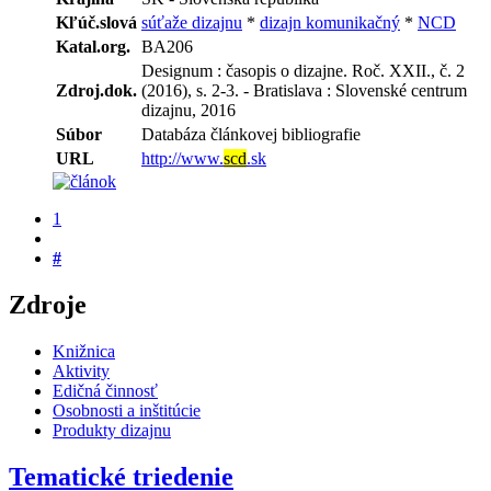
Kľúč.slová
súťaže dizajnu
*
dizajn komunikačný
*
NCD
Katal.org.
BA206
Designum : časopis o dizajne. Roč. XXII., č. 2
Zdroj.dok.
(2016), s. 2-3. - Bratislava : Slovenské centrum
dizajnu, 2016
Súbor
Databáza článkovej bibliografie
URL
http://www.
scd
.sk
1
#
Zdroje
Knižnica
Aktivity
Edičná činnosť
Osobnosti a inštitúcie
Produkty dizajnu
Tematické triedenie