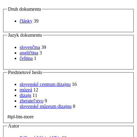
Druh dokumentu
články
39
Jazyk dokumentu
slovenčina
39
angličtina
3
čeština
1
Predmetové heslo
slovenské centrum dizajnu
16
múzeá
12
dizajn
11
zberateľstvo
9
slovenské múzeum dizajnu
8
#tpl-btn-more
Autor