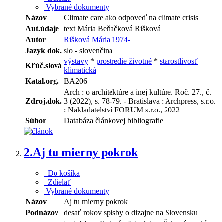
Vybrané dokumenty
Názov
Climate care ako odpoveď na climate crisis
Aut.údaje
text Mária Beňačková Rišková
Autor
Rišková Mária 1974-
Jazyk dok.
slo - slovenčina
výstavy
*
prostredie životné
*
starostlivosť
Kľúč.slová
klimatická
Katal.org.
BA206
Arch : o architektúre a inej kultúre. Roč. 27., č.
Zdroj.dok.
3 (2022), s. 78-79. - Bratislava : Archpress, s.r.o.
: Nakladatelství FORUM s.r.o., 2022
Súbor
Databáza článkovej bibliografie
2.
Aj tu mierny pokrok
Do košíka
Zdielať
Vybrané dokumenty
Názov
Aj tu mierny pokrok
Podnázov
desať rokov spisby o dizajne na Slovensku