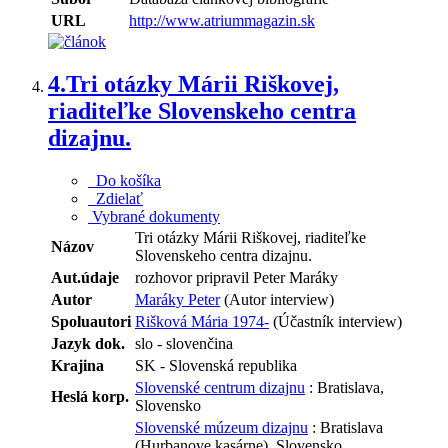
URL
http://www.atriummagazin.sk
4.
Tri otázky Márii Riškovej,
riaditeľke Slovenskeho centra
dizajnu.
Do košíka
Zdielať
Vybrané dokumenty
Tri otázky Márii Riškovej, riaditeľke
Názov
Slovenskeho centra dizajnu.
Aut.údaje
rozhovor pripravil Peter Maráky
Autor
Maráky Peter
(Autor interview)
Spoluautori
Rišková Mária 1974-
(Účastník interview)
Jazyk dok.
slo - slovenčina
Krajina
SK - Slovenská republika
Slovenské centrum dizajnu
: Bratislava,
Heslá korp.
Slovensko
Slovenské múzeum dizajnu
: Bratislava
(Hurbanove kasárne), Slovensko