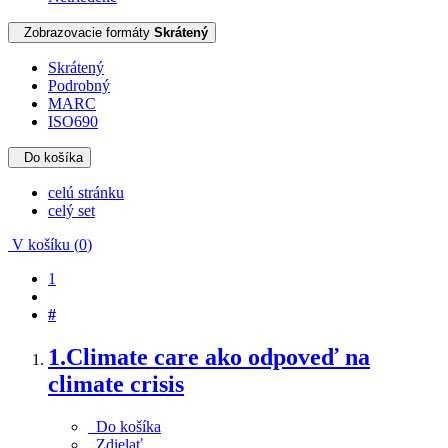
Zobrazovacie formáty
Skrátený
Skrátený
Podrobný
MARC
ISO690
Do košíka
celú stránku
celý set
V košíku (
0
)
1
#
1.
Climate care ako odpoveď na
climate crisis
Do košíka
Zdielať