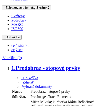
Zobrazovacie formáty
Skrátený
Skrátený
Podrobný
MARC
ISO690
Do košíka
celú stránku
celý set
V košíku (
0
)
1.
Predobraz - stopové prvky
Do košíka
Zdielať
Vybrané dokumenty
Názov
Predobraz - stopové prvky
Súbež.n.
Pre-Image -Trace Elements
Milan Mikula; kurátorka Mária Beňačková