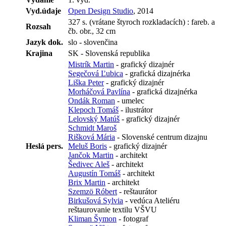
Vyd.údaje
Open Design Studio
, 2014
327 s. (vrátane štyroch rozkladacích) : fareb. a
Rozsah
čb. obr., 32 cm
Jazyk dok.
slo - slovenčina
Krajina
SK - Slovenská republika
Mistrík Martin
- grafický dizajnér
Segečová Ľubica
- grafická dizajnérka
Liška Peter
- grafický dizajnér
Morháčová Pavlína
- grafická dizajnérka
Ondák Roman
- umelec
Klepoch Tomáš
- ilustrátor
Lelovský Matúš
- grafický dizajnér
Schmidt Maroš
Rišková Mária
- Slovenské centrum dizajnu
Heslá pers.
Meluš Boris
- grafický dizajnér
Jančok Martin
- architekt
Šedivec Aleš
- architekt
Augustín Tomáš
- architekt
Brix Martin
- architekt
Szemzö Róbert
- reštaurátor
Birkušová Sylvia
- vedúca Ateliéru
reštaurovanie textilu VŠVU
Kliman Šymon
- fotograf