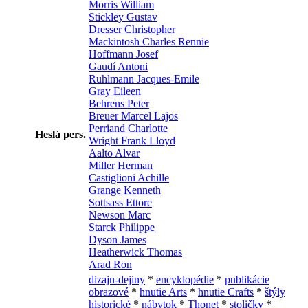
Morris William
Stickley Gustav
Dresser Christopher
Mackintosh Charles Rennie
Hoffmann Josef
Gaudí Antoni
Ruhlmann Jacques-Emile
Gray Eileen
Behrens Peter
Breuer Marcel Lajos
Perriand Charlotte
Heslá pers.
Wright Frank Lloyd
Aalto Alvar
Miller Herman
Castiglioni Achille
Grange Kenneth
Sottsass Ettore
Newson Marc
Starck Philippe
Dyson James
Heatherwick Thomas
Arad Ron
dizajn-dejiny
*
encyklopédie
*
publikácie
obrazové
*
hnutie Arts
*
hnutie Crafts
*
štýly
historické
*
nábytok
*
Thonet
*
stoličky
*