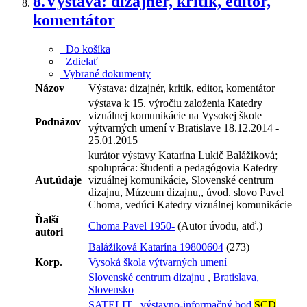
8.
Výstava: dizajnér, kritik, editor,
komentátor
Do košíka
Zdielať
Vybrané dokumenty
Názov
Výstava: dizajnér, kritik, editor, komentátor
výstava k 15. výročiu založenia Katedry
vizuálnej komunikácie na Vysokej škole
Podnázov
výtvarných umení v Bratislave 18.12.2014 -
25.01.2015
kurátor výstavy Katarína Lukič Balážiková;
spolupráca: študenti a pedagógovia Katedry
Aut.údaje
vizuálnej komunikácie, Slovenské centrum
dizajnu, Múzeum dizajnu,, úvod. slovo Pavel
Choma, vedúci Katedry vizuálnej komunikácie
Ďalší
Choma Pavel 1950-
(Autor úvodu, atď.)
autori
Balážiková Katarína 19800604
(273)
Korp.
Vysoká škola výtvarných umení
Slovenské centrum dizajnu
,
Bratislava,
Slovensko
SATELIT
.
výstavno-informačný bod
SCD