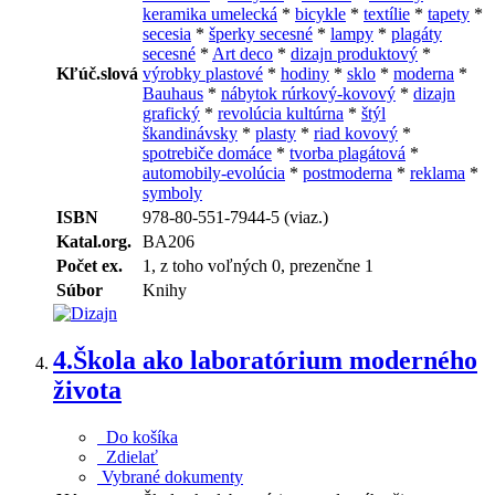
keramika umelecká
*
bicykle
*
textílie
*
tapety
*
secesia
*
šperky secesné
*
lampy
*
plagáty
secesné
*
Art deco
*
dizajn produktový
*
Kľúč.slová
výrobky plastové
*
hodiny
*
sklo
*
moderna
*
Bauhaus
*
nábytok rúrkový-kovový
*
dizajn
grafický
*
revolúcia kultúrna
*
štýl
škandinávsky
*
plasty
*
riad kovový
*
spotrebiče domáce
*
tvorba plagátová
*
automobily-evolúcia
*
postmoderna
*
reklama
*
symboly
ISBN
978-80-551-7944-5 (viaz.)
Katal.org.
BA206
Počet ex.
1, z toho voľných 0, prezenčne 1
Súbor
Knihy
4.
Škola ako laboratórium moderného
života
Do košíka
Zdielať
Vybrané dokumenty