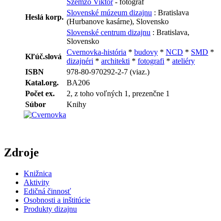
Szemzö Viktor
- fotograf
Slovenské múzeum dizajnu
: Bratislava
Heslá korp.
(Hurbanove kasárne), Slovensko
Slovenské centrum dizajnu
: Bratislava,
Slovensko
Cvernovka-história
*
budovy
*
NCD
*
SMD
*
Kľúč.slová
dizajnéri
*
architekti
*
fotografi
*
ateliéry
ISBN
978-80-970292-2-7 (viaz.)
Katal.org.
BA206
Počet ex.
2, z toho voľných 1, prezenčne 1
Súbor
Knihy
Zdroje
Knižnica
Aktivity
Edičná činnosť
Osobnosti a inštitúcie
Produkty dizajnu