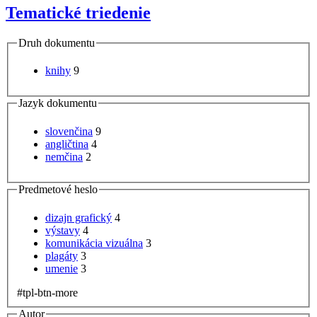
Tematické triedenie
Druh dokumentu
knihy
9
Jazyk dokumentu
slovenčina
9
angličtina
4
nemčina
2
Predmetové heslo
dizajn grafický
4
výstavy
4
komunikácia vizuálna
3
plagáty
3
umenie
3
#tpl-btn-more
Autor