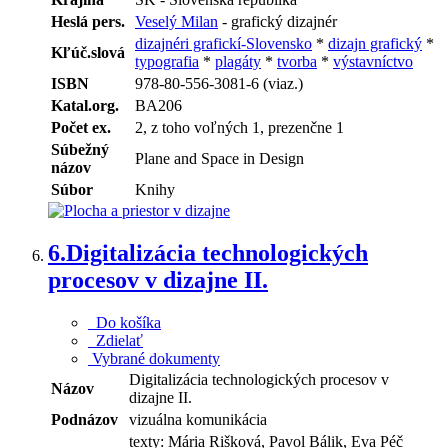
Heslá pers.
Veselý Milan
- grafický dizajnér
dizajnéri grafickí-Slovensko
*
dizajn grafický
*
Kľúč.slová
typografia
*
plagáty
*
tvorba
*
výstavníctvo
ISBN
978-80-556-3081-6 (viaz.)
Katal.org.
BA206
Počet ex.
2, z toho voľných 1, prezenčne 1
Súbežný
Plane and Space in Design
názov
Súbor
Knihy
6.
Digitalizácia technologických
procesov v dizajne II.
Do košíka
Zdielať
Vybrané dokumenty
Digitalizácia technologických procesov v
Názov
dizajne II.
Podnázov
vizuálna komunikácia
texty: Mária Rišková, Pavol Bálik, Eva Péč