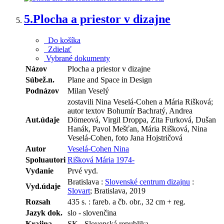
5.
Plocha a priestor v dizajne
Do košíka
Zdielať
Vybrané dokumenty
Názov
Plocha a priestor v dizajne
Súbež.n.
Plane and Space in Design
Podnázov
Milan Veselý
zostavili Nina Veselá-Cohen a Mária Rišková;
autor textov Bohumír Bachratý, Andrea
Aut.údaje
Dömeová, Virgil Droppa, Zita Furková, Dušan
Hanák, Pavol Mešťan, Mária Rišková, Nina
Veselá-Cohen, foto Jana Hojstričová
Autor
Veselá-Cohen Nina
Spoluautori
Rišková Mária 1974-
Vydanie
Prvé vyd.
Bratislava :
Slovenské centrum dizajnu
:
Vyd.údaje
Slovart
; Bratislava, 2019
Rozsah
435 s. : fareb. a čb. obr., 32 cm + reg.
Jazyk dok.
slo - slovenčina
Krajina
SK - Slovenská republika