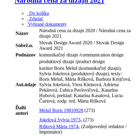
Národná cena za dizajn 2021
Do košíka
Zdielať
Vybrané dokumenty
Národná cena za dizajn 2020 / Národná cena za
Názov
dizajn 2021
Slovak Design Award 2020 / Slovak Design
Súbež.n.
Award 2021
Podnázov
komunikačný dizajn /communication design
produktový dizajn /product design
kurátor Boris Meluš (komunikačný dizajn),
Sylvia Jokelová (produktový dizajn); texty:
Boris Meluš, Mária Rišková, Barbora Krejčová,
Aut.údaje
Sylvia Jokelová, Viera Kleinová, Adriena
Pekárová, Ľubica Pavlovičová,, Katarína
Hubová, preklad: Katarína Kasalová, Lucia
Čuriová, zodp. red. Mária Rišková
Ďalší
Meluš Boris 19810928
(273)
autori
Jokelová Sylvia 1973-
(273)
Rišková Mária 1974-
(Zodpovedný redaktor /
Imprimátor)