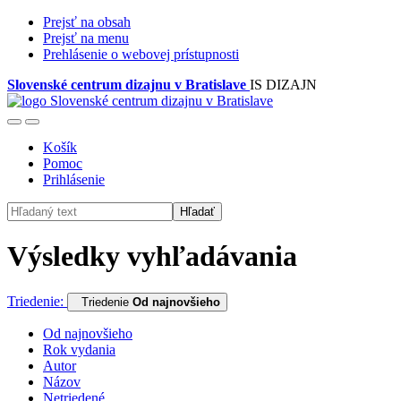
Prejsť na obsah
Prejsť na menu
Prehlásenie o webovej prístupnosti
Slovenské centrum dizajnu v Bratislave
IS DIZAJN
Košík
Pomoc
Prihlásenie
Hľadať
Výsledky vyhľadávania
Triedenie:
Triedenie
Od najnovšieho
Od najnovšieho
Rok vydania
Autor
Názov
Netriedené