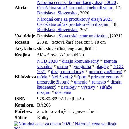
Národná cena za komunikačný dizajn 2020
.
Akcia
Celoštátna súťaž komunikačného dizajnu
, 17 ,
Bratislava, Slovensko
, 2020
Národná cena za produktový dizajn 2021
.
Celoštátna súťaž produktového dizajnu
, 18 ,
Bratislava, Slovensko
, 2021
Vyd.údaje
Bratislava :
Slovenské centrum dizajnu
, [2021]
Rozsah
233 s. : textová časť (bez obr.), 18 cm
Jazyk dok.
slo - slovenčina, eng - angličtina
Krajina
SK - Slovenská republika
NCD 2020
*
dizajn komunikačný
*
identita
vizuálna
*
písmo
*
typografia
*
plagáty
*
NCD
2021
*
dizajn produktový
*
predmety úžitkové
*
Kľúč.slová
móda
*
štýl životný
*
šport
*
priestor verejný
*
prostredie životné
*
umenie
*
remeslo
*
dizajn
študentský
*
katalógy
*
výstavy
*
súťaže
dizajnu
*
ocenenia
ISBN
978-80-89992-1-9 (brož.)
Katal.org.
BA206
Počet ex.
2, z toho voľných 1, prezenčne 1
Súbor
Knihy