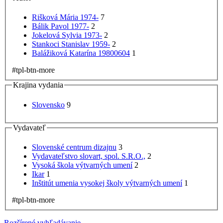
Rišková Mária 1974-
7
Bálik Pavol 1977-
2
Jokelová Sylvia 1973-
2
Stankoci Stanislav 1959-
2
Balážiková Katarína 19800604
1
#tpl-btn-more
Krajina vydania
Slovensko
9
Vydavateľ
Slovenské centrum dizajnu
3
Vydavateľstvo slovart, spol. S.R.O.,
2
Vysoká škola výtvarných umení
2
Ikar
1
Inštitút umenia vysokej školy výtvarných umení
1
#tpl-btn-more
Rozšírené vyhľadávanie