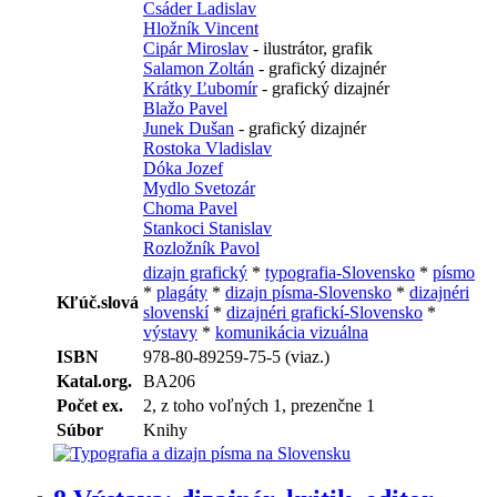
Csáder Ladislav
Hložník Vincent
Cipár Miroslav
- ilustrátor, grafik
Salamon Zoltán
- grafický dizajnér
Krátky Ľubomír
- grafický dizajnér
Blažo Pavel
Junek Dušan
- grafický dizajnér
Rostoka Vladislav
Dóka Jozef
Mydlo Svetozár
Choma Pavel
Stankoci Stanislav
Rozložník Pavol
dizajn grafický
*
typografia-Slovensko
*
písmo
*
plagáty
*
dizajn písma-Slovensko
*
dizajnéri
Kľúč.slová
slovenskí
*
dizajnéri grafickí-Slovensko
*
výstavy
*
komunikácia vizuálna
ISBN
978-80-89259-75-5 (viaz.)
Katal.org.
BA206
Počet ex.
2, z toho voľných 1, prezenčne 1
Súbor
Knihy