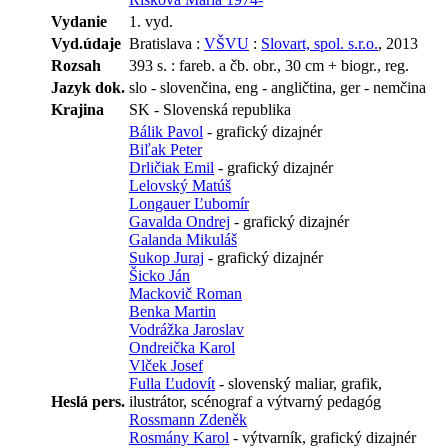
Vydanie
1. vyd.
Vyd.údaje
Bratislava :
VŠVU
:
Slovart, spol. s.r.o.
, 2013
Rozsah
393 s. : fareb. a čb. obr., 30 cm + biogr., reg.
Jazyk dok.
slo - slovenčina, eng - angličtina, ger - nemčina
Krajina
SK - Slovenská republika
Bálik Pavol
- grafický dizajnér
Biľak Peter
Drličiak Emil
- grafický dizajnér
Lelovský Matúš
Longauer Ľubomír
Gavalda Ondrej
- grafický dizajnér
Galanda Mikuláš
Sukop Juraj
- grafický dizajnér
Šicko Ján
Mackovič Roman
Benka Martin
Vodrážka Jaroslav
Ondreička Karol
Vlček Josef
Fulla Ľudovít
- slovenský maliar, grafik,
Heslá pers.
ilustrátor, scénograf a výtvarný pedagóg
Rossmann Zdeněk
Rosmány Karol
- výtvarník, grafický dizajnér