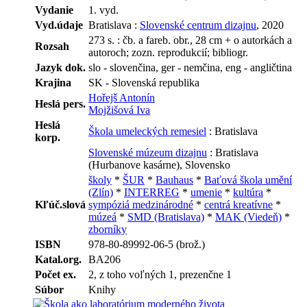
Vydanie
1. vyd.
Vyd.údaje
Bratislava :
Slovenské centrum dizajnu
, 2020
273 s. : čb. a fareb. obr., 28 cm + o autorkách a
Rozsah
autoroch; zozn. reprodukcií; bibliogr.
Jazyk dok.
slo - slovenčina, ger - nemčina, eng - angličtina
Krajina
SK - Slovenská republika
Hořejš Antonín
Heslá pers.
Mojžišová Iva
Heslá
Škola umeleckých remesiel
: Bratislava
korp.
Slovenské múzeum dizajnu
: Bratislava
(Hurbanove kasárne), Slovensko
školy
*
ŠUR
*
Bauhaus
*
Baťová škola umění
(Zlín)
*
INTERREG
*
umenie
*
kultúra
*
Kľúč.slová
sympóziá medzinárodné
*
centrá kreatívne
*
múzeá
*
SMD (Bratislava)
*
MAK (Viedeň)
*
zborníky
ISBN
978-80-89992-06-5 (brož.)
Katal.org.
BA206
Počet ex.
2, z toho voľných 1, prezenčne 1
Súbor
Knihy