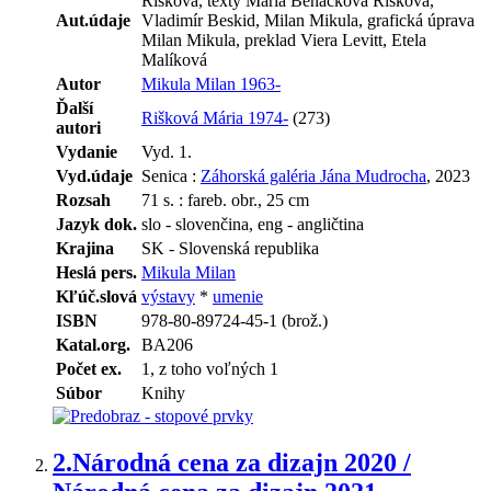
Rišková, texty Mária Beňačková Rišková,
Aut.údaje
Vladimír Beskid, Milan Mikula, grafická úprava
Milan Mikula, preklad Viera Levitt, Etela
Malíková
Autor
Mikula Milan 1963-
Ďalší
Rišková Mária 1974-
(273)
autori
Vydanie
Vyd. 1.
Vyd.údaje
Senica :
Záhorská galéria Jána Mudrocha
, 2023
Rozsah
71 s. : fareb. obr., 25 cm
Jazyk dok.
slo - slovenčina, eng - angličtina
Krajina
SK - Slovenská republika
Heslá pers.
Mikula Milan
Kľúč.slová
výstavy
*
umenie
ISBN
978-80-89724-45-1 (brož.)
Katal.org.
BA206
Počet ex.
1, z toho voľných 1
Súbor
Knihy
2.
Národná cena za dizajn 2020 /