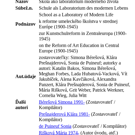
Názov
Škola ako laboratórium moderného života
Súbež.n.
Schule als Laboratorium des modernen Lebens
School as a Laboratory of Modern Life
k reforme umeleckého školstva v strednej
Podnázov
Európe (1900-1945)
zur Kunstschulreform in Zentraleuropa (1900-
1945)
on the Reform of Art Education in Central
Europe (1900-1945)
zostavovateľky: Simona Bérešová, Klára
Prešnajderová, Sonia de Puineuf; autorky a
autori: Katalin Bakos, Simona Bérešová,
Meghan Forbes, Lada Hubatová-Vacková, Vít
Aut.údaje
Jakubíček, Alena Kavčáková, Alexandra
Panzert, Klára Prešnajderová, Sonia de Puineuf,
Mária Rišková, Grit Weber, Patrick Werkner,
Cornelia Wieg, Julia Witt
Ďalší
Bérešová Simona 1991-
(Zostavovateľ /
autori
Kompilátor)
Prešnajderová Klára 1981-
(Zostavovateľ /
Kompilátor)
de Puineuf Sonia
(Zostavovateľ / Kompilátor)
Rišková Mária 1974-
(Autor úvodu, atď.)