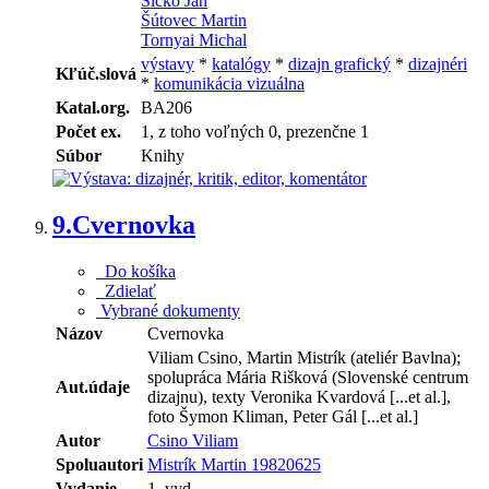
Šicko Ján
Šútovec Martin
Tornyai Michal
výstavy
*
katalógy
*
dizajn grafický
*
dizajnéri
Kľúč.slová
*
komunikácia vizuálna
Katal.org.
BA206
Počet ex.
1, z toho voľných 0, prezenčne 1
Súbor
Knihy
9.
Cvernovka
Do košíka
Zdielať
Vybrané dokumenty
Názov
Cvernovka
Viliam Csino, Martin Mistrík (ateliér Bavlna);
spolupráca Mária Rišková (Slovenské centrum
Aut.údaje
dizajnu), texty Veronika Kvardová [...et al.],
foto Šymon Kliman, Peter Gál [...et al.]
Autor
Csino Viliam
Spoluautori
Mistrík Martin 19820625
Vydanie
1. vyd.