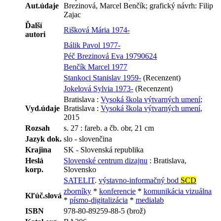
Aut.údaje
Brezinová, Marcel Benčík; grafický návrh: Filip
Zajac
Ďalší
Rišková Mária 1974-
autori
Bálik Pavol 1977-
Péč Brezinová Eva 19790624
Benčík Marcel 1977
Stankoci Stanislav 1959-
(Recenzent)
Jokelová Sylvia 1973-
(Recenzent)
Bratislava :
Vysoká škola výtvarných umení
;
Vyd.údaje
Bratislava :
Vysoká škola výtvarných umení
,
2015
Rozsah
s. 27 : fareb. a čb. obr, 21 cm
Jazyk dok.
slo - slovenčina
Krajina
SK - Slovenská republika
Heslá
Slovenské centrum dizajnu
: Bratislava,
korp.
Slovensko
SATELIT
.
výstavno-informačný bod
SCD
zborníky
*
konferencie
*
komunikácia vizuálna
Kľúč.slová
*
písmo-digitalizácia
*
medialab
ISBN
978-80-89259-88-5 (brož)