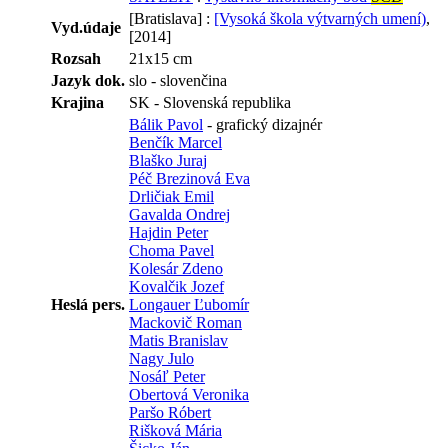
[Bratislava] :
[Vysoká škola výtvarných umení)
,
Vyd.údaje
[2014]
Rozsah
21x15 cm
Jazyk dok.
slo - slovenčina
Krajina
SK - Slovenská republika
Bálik Pavol
- grafický dizajnér
Benčík Marcel
Blaško Juraj
Péč Brezinová Eva
Drličiak Emil
Gavalda Ondrej
Hajdin Peter
Choma Pavel
Kolesár Zdeno
Kovalčik Jozef
Heslá pers.
Longauer Ľubomír
Mackovič Roman
Matis Branislav
Nagy Julo
Nosáľ Peter
Obertová Veronika
Paršo Róbert
Rišková Mária