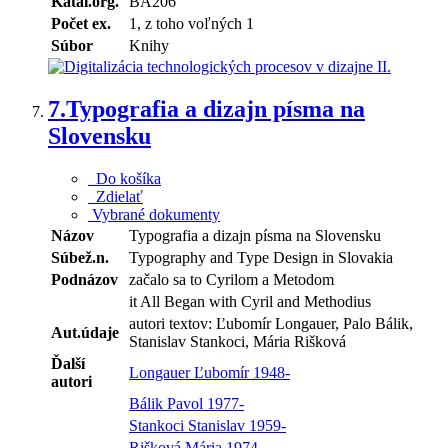
Katal.org.
BA206
Počet ex.
1, z toho voľných 1
Súbor
Knihy
7.
Typografia a dizajn písma na
Slovensku
Do košíka
Zdielať
Vybrané dokumenty
Názov
Typografia a dizajn písma na Slovensku
Súbež.n.
Typography and Type Design in Slovakia
Podnázov
začalo sa to Cyrilom a Metodom
it All Began with Cyril and Methodius
autori textov: Ľubomír Longauer, Palo Bálik,
Aut.údaje
Stanislav Stankoci, Mária Rišková
Ďalší
Longauer Ľubomír 1948-
autori
Bálik Pavol 1977-
Stankoci Stanislav 1959-
Rišková Mária 1974-