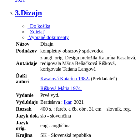
3.
Dizajn
Do košíka
Zdielať
Vybrané dokumenty
Názov
Dizajn
Podnázov
kompletný obrazový sprievodca
z angl. orig. Design preložila Katarína Kasalová,
Aut.údaje
redigovala Mária Beňačková Rišková,
korigovala Tatiana Langová
Ďalší
Kasalová Katarína 1982-
(Prekladateľ)
autori
Rišková Mária 1974-
Vydanie
Prvé vyd.
Vyd.údaje
Bratislava :
Ikar
, 2021
Rozsah
400 s. : fareb. a čb. obr., 31 cm + slovník, reg.
Jazyk dok.
slo - slovenčina
Jazyk
eng - angličtina
orig.
Krajina
SK - Slovenská republika