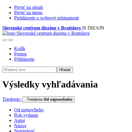
Prejsť na obsah
Prejsť na menu
Prehlásenie o webovej prístupnosti
Slovenské centrum dizajnu v Bratislave
IS DIZAJN
Košík
Pomoc
Prihlásenie
Hľadať
Výsledky vyhľadávania
Triedenie:
Triedenie
Od najnovšieho
Od najnovšieho
Rok vydania
Autor
Názov
Netriedené