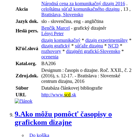
Národná cena za komunikačný dizajn 2016
.
Akcia
celoštátna súťaž komunikačného dizajnu
, 13 ,
Bratislava, Slovensko
Jazyk dok.
slo - slovenčina, eng - angličtina
Benčík Marcel
- grafický dizajnér
Heslá pers.
Lényi Peter
dizajn komunikačný
*
dizajn experimentálny
*
dizajn grafický
*
súťaže dizajnu
*
NCD
*
Kľúč.slová
rozhovory
*
dizajnéri grafickí-Slovensko
*
ocenenia
Katal.org.
BA206
Designum : časopis o dizajne. Roč. XXII., č. 2
Zdroj.dok.
(2016), s. 12-17. - Bratislava : Slovenské
centrum dizajnu, 2016
Súbor
Databáza článkovej bibliografie
URL
http://www.
scd
.sk
9.
Ako môžu pomôcť časopisy o
grafickom dizajne
Do košíka