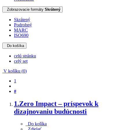
Zobrazovacie formáty
Skrátený
Skrátený
Podrobný
MARC
ISO690
Do košíka
celú stránku
celý set
V košíku (
0
)
1
#
1.
Zero Impact – príspevok k
dizajnovaniu budúcnosti
Do košíka
Zdielať