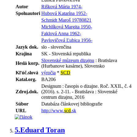
Autor
Rišková Mária 1974-
Spoluautori
Hubová Katarína 1952-
Schmidt Maroš 19780821
Michlíková Margita 1950-
Faklová Anna 1962-
Pavlovičová Ľubica 1956-
Jazyk dok.
slo - slovenčina
Krajina
SK - Slovenská republika
Slovenské múzeum dizajnu
: Bratislava
Heslá korp.
(Hurbanove kasárne), Slovensko
Kľúč.slová
výročia
*
SCD
Katal.org.
BA206
Designum : časopis o dizajne. Roč. XXII., č. 4
Zdroj.dok.
(2016). s. 2-11. - Bratislava : Slovenské
centrum dizajnu, 2016
Súbor
Databáza článkovej bibliografie
URL
http://www.
scd
.sk
5.
Eduard Toran