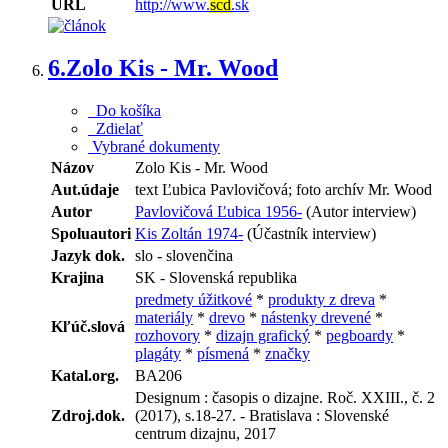
URL
http://www.
scd
.sk
6.
Zolo Kis - Mr. Wood
Do košíka
Zdielať
Vybrané dokumenty
Názov
Zolo Kis - Mr. Wood
Aut.údaje
text Ľubica Pavlovičová; foto archív Mr. Wood
Autor
Pavlovičová Ľubica 1956-
(Autor interview)
Spoluautori
Kis Zoltán 1974-
(Účastník interview)
Jazyk dok.
slo - slovenčina
Krajina
SK - Slovenská republika
predmety úžitkové
*
produkty z dreva
*
materiály
*
drevo
*
nástenky drevené
*
Kľúč.slová
rozhovory
*
dizajn grafický
*
pegboardy
*
plagáty
*
písmená
*
značky
Katal.org.
BA206
Designum : časopis o dizajne. Roč. XXIII., č. 2
Zdroj.dok.
(2017), s.18-27. - Bratislava : Slovenské
centrum dizajnu, 2017