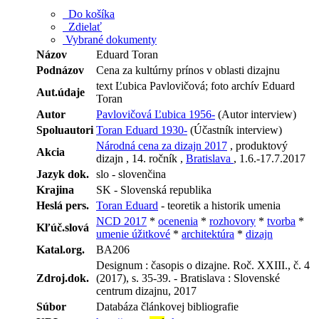
Do košíka
Zdielať
Vybrané dokumenty
Názov
Eduard Toran
Podnázov
Cena za kultúrny prínos v oblasti dizajnu
text Ľubica Pavlovičová; foto archív Eduard
Aut.údaje
Toran
Autor
Pavlovičová Ľubica 1956-
(Autor interview)
Spoluautori
Toran Eduard 1930-
(Účastník interview)
Národná cena za dizajn 2017
, produktový
Akcia
dizajn , 14. ročník ,
Bratislava
, 1.6.-17.7.2017
Jazyk dok.
slo - slovenčina
Krajina
SK - Slovenská republika
Heslá pers.
Toran Eduard
- teoretik a historik umenia
NCD 2017
*
ocenenia
*
rozhovory
*
tvorba
*
Kľúč.slová
umenie úžitkové
*
architektúra
*
dizajn
Katal.org.
BA206
Designum : časopis o dizajne. Roč. XXIII., č. 4
Zdroj.dok.
(2017), s. 35-39. - Bratislava : Slovenské
centrum dizajnu, 2017
Súbor
Databáza článkovej bibliografie