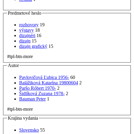
Predmetové heslo
rozhovory
19
výstavy
18
dizajnéri
16
dizajn
15
dizajn grafický
15
#tpl-btn-more
Autor
Pavlovičová Ľubica 1956-
60
Balážiková Katarína 19800604
2
Paršo Róbert 1970-
2
Šidlíková Zuzana 1978-
2
Bauman Peter
1
#tpl-btn-more
Krajina vydania
Slovensko
55