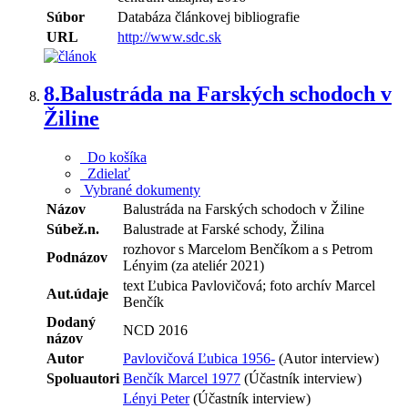
Súbor
Databáza článkovej bibliografie
URL
http://www.sdc.sk
8.
Balustráda na Farských schodoch v
Žiline
Do košíka
Zdielať
Vybrané dokumenty
Názov
Balustráda na Farských schodoch v Žiline
Súbež.n.
Balustrade at Farské schody, Žilina
rozhovor s Marcelom Benčíkom a s Petrom
Podnázov
Lényim (za ateliér 2021)
text Ľubica Pavlovičová; foto archív Marcel
Aut.údaje
Benčík
Dodaný
NCD 2016
názov
Autor
Pavlovičová Ľubica 1956-
(Autor interview)
Spoluautori
Benčík Marcel 1977
(Účastník interview)
Lényi Peter
(Účastník interview)