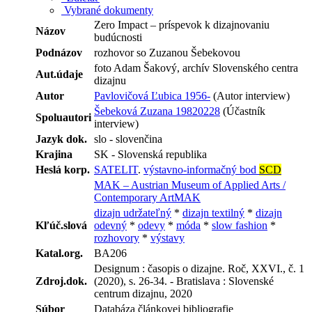
Vybrané dokumenty
Zero Impact – príspevok k dizajnovaniu
Názov
budúcnosti
Podnázov
rozhovor so Zuzanou Šebekovou
foto Adam Šakový, archív Slovenského centra
Aut.údaje
dizajnu
Autor
Pavlovičová Ľubica 1956-
(Autor interview)
Šebeková Zuzana 19820228
(Účastník
Spoluautori
interview)
Jazyk dok.
slo - slovenčina
Krajina
SK - Slovenská republika
Heslá korp.
SATELIT
.
výstavno-informačný bod
SCD
MAK – Austrian Museum of Applied Arts /
Contemporary ArtMAK
dizajn udržateľný
*
dizajn textilný
*
dizajn
Kľúč.slová
odevný
*
odevy
*
móda
*
slow fashion
*
rozhovory
*
výstavy
Katal.org.
BA206
Designum : časopis o dizajne. Roč, XXVI., č. 1
Zdroj.dok.
(2020), s. 26-34. - Bratislava : Slovenské
centrum dizajnu, 2020
Súbor
Databáza článkovej bibliografie