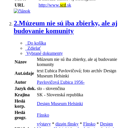
URL
http://www.
scd
.sk
2.
Múzeum nie sú iba zbierky, ale aj
budovanie komunity
Do košíka
Zdielať
Vybrané dokumenty
Múzeum nie sú iba zbierky, ale aj budovanie
Názov
komunity
text Ľubica Pavlovičová; foto archív Design
Aut.údaje
Museum Helsinki
Autor
Pavlovičová Ľubica 1956-
Jazyk dok.
slo - slovenčina
Krajina
SK - Slovenská republika
Heslá
Design Museum Helsinki
korp.
Heslá
Fínsko
geogr.
výstavy
*
dizajn fínsky
*
Fínsko
*
Design