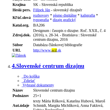
Krajina
SK - Slovenská republika
Heslá pers.
Filípek Ján
- slovenský dizajnér
rozhovory
*
písmo digitálne
*
kaligrafia
*
Kľúč.slová
typografia
*
dizajn grafický
Katal.org.
BA206
Designum : časopis o dizajne. Roč. XXII., č. 4
Zdroj.dok.
(2016), s. 28-34. - Bratislava : Slovenské
centrum dizajnu, 2016
Súbor
Databáza článkovej bibliografie
URL
http://www.
scd
.sk
4.
Slovenské centrum dizajnu
Do košíka
Zdielať
Vybrané dokumenty
Názov
Slovenské centrum dizajnu
Podnázov
25+1
texty Mária Rišková, Katarína Hubová, Maroš
Aut.údaje
Schmidt, Margita Michlíková, Anna Faklová,
Ľubica Pavlovičová