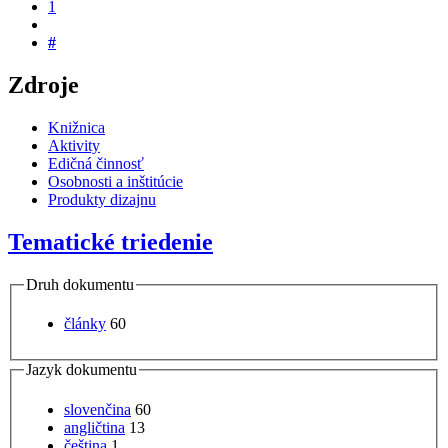
1
#
Zdroje
Knižnica
Aktivity
Edičná činnosť
Osobnosti a inštitúcie
Produkty dizajnu
Tematické triedenie
Druh dokumentu
články
60
Jazyk dokumentu
slovenčina
60
angličtina
13
čeština
1