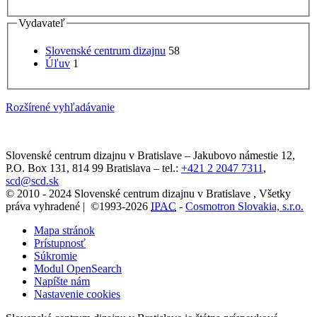
Vydavateľ
Slovenské centrum dizajnu
58
Úľuv
1
Rozšírené vyhľadávanie
Slovenské centrum dizajnu v Bratislave
–
Jakubovo námestie 12
,
P.O. Box 131,
814 99
Bratislava
– tel.:
+421 2 2047 7311
,
scd@scd.sk
© 2010 - 2024 Slovenské centrum dizajnu v Bratislave , Všetky
práva vyhradené | ©1993-2026
IPAC
-
Cosmotron Slovakia, s.r.o.
Mapa stránok
Prístupnosť
Súkromie
Modul OpenSearch
Napíšte nám
Nastavenie cookies