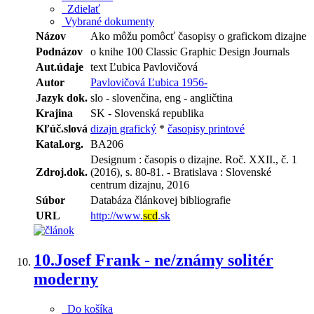
Zdielať
Vybrané dokumenty
Názov
Ako môžu pomôcť časopisy o grafickom dizajne
Podnázov
o knihe 100 Classic Graphic Design Journals
Aut.údaje
text Ľubica Pavlovičová
Autor
Pavlovičová Ľubica 1956-
Jazyk dok.
slo - slovenčina, eng - angličtina
Krajina
SK - Slovenská republika
Kľúč.slová
dizajn grafický
*
časopisy printové
Katal.org.
BA206
Designum : časopis o dizajne. Roč. XXII., č. 1
Zdroj.dok.
(2016), s. 80-81. - Bratislava : Slovenské
centrum dizajnu, 2016
Súbor
Databáza článkovej bibliografie
URL
http://www.
scd
.sk
10.
Josef Frank - ne/známy solitér
moderny
Do košíka