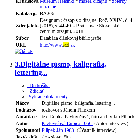
Kľúč.slová
Museum Helsinki
*
múzeá dizajnu
*
zbierky
muzejné
Katal.org.
BA206
Designum : časopis o dizajne. Roč. XXIV., č. 4
Zdroj.dok.
(2018), s. 44-49. - Bratislava : Slovenské
centrum dizajnu, 2018
Súbor
Databáza článkovej bibliografie
URL
http://www.
scd
.sk
3.
Digitálne písmo, kaligrafia,
lettering...
Do košíka
Zdielať
Vybrané dokumenty
Názov
Digitálne písmo, kaligrafia, lettering...
Podnázov
rozhovor s Jánom Filípkom
Aut.údaje
text Ľubica Pavlovičová; foto archív Ján Filípek
Autor
Pavlovičová Ľubica 1956-
(Autor interview)
Spoluautori
Filípek Ján 1983-
(Účastník interview)
Jazyk dok.
slo - slovenčina