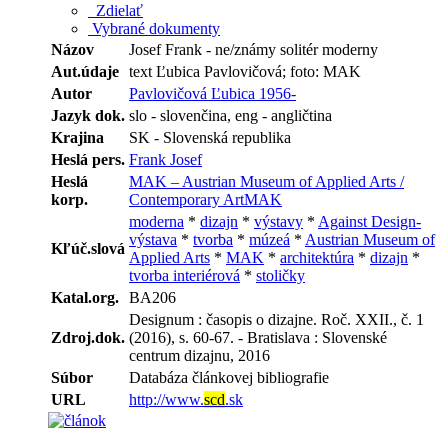
Zdielať
Vybrané dokumenty
Názov
Josef Frank - ne/známy solitér moderny
Aut.údaje
text Ľubica Pavlovičová; foto: MAK
Autor
Pavlovičová Ľubica 1956-
Jazyk dok.
slo - slovenčina, eng - angličtina
Krajina
SK - Slovenská republika
Heslá pers.
Frank Josef
Heslá
MAK – Austrian Museum of Applied Arts /
korp.
Contemporary ArtMAK
moderna
*
dizajn
*
výstavy
*
Against Design-
výstava
*
tvorba
*
múzeá
*
Austrian Museum of
Kľúč.slová
Applied Arts
*
MAK
*
architektúra
*
dizajn
*
tvorba interiérová
*
stoličky
Katal.org.
BA206
Designum : časopis o dizajne. Roč. XXII., č. 1
Zdroj.dok.
(2016), s. 60-67. - Bratislava : Slovenské
centrum dizajnu, 2016
Súbor
Databáza článkovej bibliografie
URL
http://www.
scd
.sk