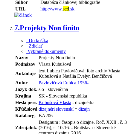
Súbor
Databáza článkovej bibliografie
URL
http://www.
scd
.sk
7.
Projekty Non finito
Do košíka
Zdielať
Vybrané dokumenty
Názov
Projekty Non finito
Podnázov
Vlasta Kubušová
text Ľubica Pavlovičová; foto archív Vlasta
Aut.údaje
Kubušová a Natália Evelyn Benčičová
Autor
Pavlovičová Ľubica 1956-
Jazyk dok.
slo - slovenčina
Krajina
SK - Slovenská republika
Heslá pers.
Kubušová Vlasta
- dizajnérka
Kľúč.slová
dizajnéri slovenskí
*
dizajn
Katal.org.
BA206
Designum : časopis o dizajne. Roč. XXII., č. 3
Zdroj.dok.
(2016), s. 10-16. - Bratislava : Slovenské
centrum dizajnu, 2016