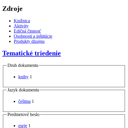
Zdroje
Knižnica
Aktivity
Edičná činnosť
Osobnosti a inštitúcie
Produkty dizajnu
Tematické triedenie
Druh dokumentu
knihy
1
Jazyk dokumentu
čeština
1
Predmetové heslo
eseje
1