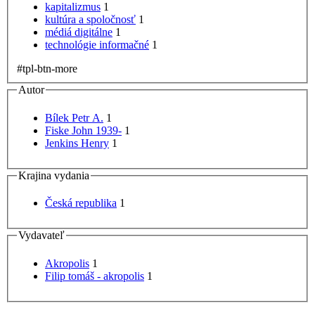
kapitalizmus
1
kultúra a spoločnosť
1
médiá digitálne
1
technológie informačné
1
#tpl-btn-more
Autor
Bílek Petr A.
1
Fiske John 1939-
1
Jenkins Henry
1
Krajina vydania
Česká republika
1
Vydavateľ
Akropolis
1
Filip tomáš - akropolis
1