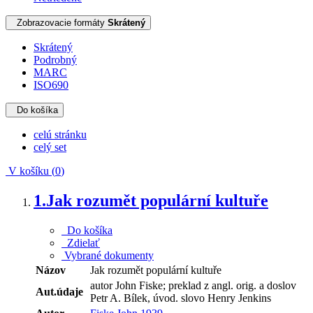
Zobrazovacie formáty
Skrátený
Skrátený
Podrobný
MARC
ISO690
Do košíka
celú stránku
celý set
V košíku (
0
)
1.
Jak rozumět populární kultuře
Do košíka
Zdielať
Vybrané dokumenty
Názov
Jak rozumět populární kultuře
autor John Fiske; preklad z angl. orig. a doslov
Aut.údaje
Petr A. Bílek, úvod. slovo Henry Jenkins