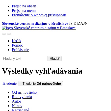
Prejsť na obsah
Prejsť na menu
Prehlásenie o webovej prístupnosti
Slovenské centrum dizajnu v Bratislave
IS DIZAJN
Košík
Pomoc
Prihlásenie
Hľadať
Výsledky vyhľadávania
Triedenie:
Triedenie
Od najnovšieho
Od najnovšieho
Rok vydania
Autor
Názov
Netriedené