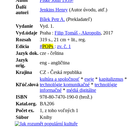
Autor
Fiske John 1939-
Ďalší
Jenkins Henry
(Autor úvodu, atď.)
autori
Bílek Petr A.
(Prekladateľ)
Vydanie
Vyd. 1.
Vyd.údaje
Praha :
Filip Tomáš - Akropolis
, 2017
Rozsah
319 s., 21 cm + lit., reg.
Edícia
#
POPs
:
zv. č. 1
Jazyk dok.
cze - čeština
Jazyk
eng - angličtina
orig.
Krajina
CZ - Česká republika
kultúra a spoločnosť
*
eseje
*
kapitalizmus
*
Kľúč.slová
technológie komunikačné
*
technológie
informačné
*
médiá digitálne
ISBN
978-80-7470-190-0 (brož.)
Katal.org.
BA206
Počet ex.
1, z toho voľných 1
Súbor
Knihy