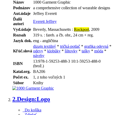
Názov
1000 Garment Graphic
Podnázov
a comprehensive collection of wearable designs
Aut.údaje
Jeffrey Everett
Ďalší
Everett Jeffrey
autori
Vyd.údaje
Beverly, Massachusetts :
Rockport
, 2009
Rozsah
319 s. : fareb. a čb. obr., 24 cm + reg.
Jazyk dok.
eng - angličtina
dizajn textilný
*
tričká-potlač
*
grafika odevná
*
Kľúč.slová
odevy
*
klobúky
*
šiltovky
*
tašky
*
móda
*
návrhy
13:978-1-59253-488-3 10:1-59253-488-0
ISBN
(brož.)
Katal.org.
BA206
Počet ex.
1, z toho voľných 1
Súbor
Knihy
2.
Design:Logo
Do košíka
Zdielať