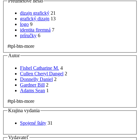
Predmetové heslo
dizajn grafický
21
grafický dizajn
13
logo
9
identita firemná
7
príručky
6
#tpl-btn-more
Autor
Fishel Catharine M.
4
Cullen Cheryl Dangel
2
Donnelly Daniel
2
Gardner Bill
2
Adams Sean
1
#tpl-btn-more
Krajina vydania
Spojené štáty
31
Vydavateľ