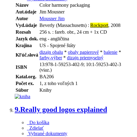
Názov
Color harmony packaging
Aut.údaje
Jim Mousner
Autor
Mousner Jim
Vyd.údaje
Beverly (Massachusetts) :
Rockport
, 2008
Rozsah
256 s. : fareb. obr., 24 cm + 1x CD
Jazyk dok.
eng - angličtina
Krajina
US - Spojené štáty
dizajn obalu
*
obaly papierové
*
balenie
*
Kľúč.slová
farby-výber
*
dizajn priemyselný
13:978-1-59253-402-9; 10:1-59253-402-3
ISBN
(viaz.)
Katal.org.
BA206
Počet ex.
1, z toho voľných 1
Súbor
Knihy
9.
Really good logos explained
Do košíka
Zdielať
Vybrané dokumenty