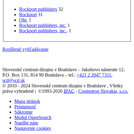
Rockport publishers
32
Rockport
31
Obr.
1
Rockport publishers, inc.
1
Rockport publishers, inc.,
1
Rozšírené vyhľadávanie
Slovenské centrum dizajnu v Bratislave
–
Jakubovo námestie 12
,
P.O. Box 131,
814 99
Bratislava
– tel.:
+421 2 2047 7311
,
scd@scd.sk
© 2010 - 2024 Slovenské centrum dizajnu v Bratislave , Všetky
práva vyhradené | ©1993-2026
IPAC
-
Cosmotron Slovakia, s.r.o.
Mapa stránok
Prístupnosť
Súkromie
Modul OpenSearch
Napíšte nám
Nastavenie cookies