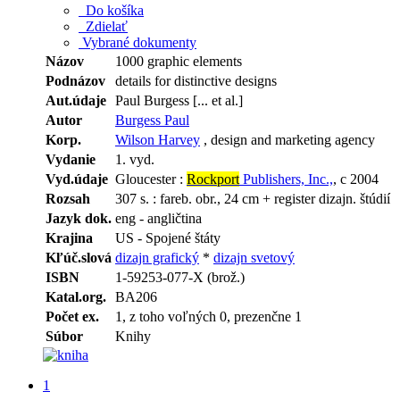
Do košíka
Zdielať
Vybrané dokumenty
Názov
1000 graphic elements
Podnázov
details for distinctive designs
Aut.údaje
Paul Burgess [... et al.]
Autor
Burgess Paul
Korp.
Wilson Harvey
, design and marketing agency
Vydanie
1. vyd.
Vyd.údaje
Gloucester :
Rockport
Publishers, Inc.,
, c 2004
Rozsah
307 s. : fareb. obr., 24 cm + register dizajn. štúdií
Jazyk dok.
eng - angličtina
Krajina
US - Spojené štáty
Kľúč.slová
dizajn grafický
*
dizajn svetový
ISBN
1-59253-077-X (brož.)
Katal.org.
BA206
Počet ex.
1, z toho voľných 0, prezenčne 1
Súbor
Knihy
1