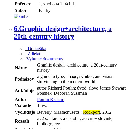
Počet ex.
1, z toho voľných 1
Súbor
Knihy
6.
Graphic design+architecture, a
20th-century history
Do košíka
Zdielať
Vybrané dokumenty
Graphic design+architecture, a 20th-century
Názov
history
a guide to type, image, symbol, and visual
Podnázov
storytelling in the modern world
autor Richard Poulin; úvod. slovo James Stewart
Aut.údaje
Polshek, Deborah Sussman
Autor
Poulin Richard
Vydanie
1. vyd.
Vyd.údaje
Beverly, Massachusetts :
Rockport
, 2012
272 s. : fareb. a čb. obr., 26 cm + slovník,
Rozsah
bibliogr., reg.