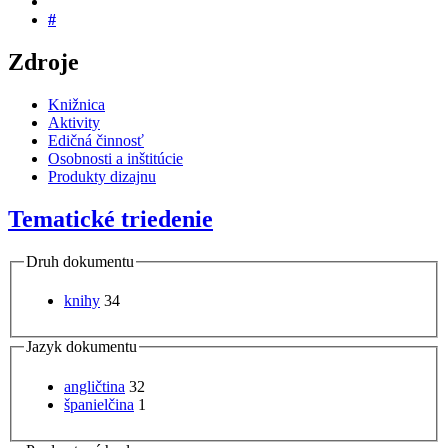
#
Zdroje
Knižnica
Aktivity
Edičná činnosť
Osobnosti a inštitúcie
Produkty dizajnu
Tematické triedenie
Druh dokumentu
knihy
34
Jazyk dokumentu
angličtina
32
španielčina
1