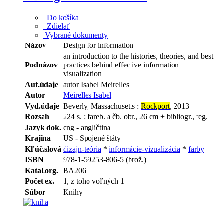
Do košíka
Zdielať
Vybrané dokumenty
Názov
Design for information
an introduction to the histories, theories, and best
Podnázov
practices behind effective information
visualization
Aut.údaje
autor Isabel Meirelles
Autor
Meirelles Isabel
Vyd.údaje
Beverly, Massachusetts :
Rockport
, 2013
Rozsah
224 s. : fareb. a čb. obr., 26 cm + bibliogr., reg.
Jazyk dok.
eng - angličtina
Krajina
US - Spojené štáty
Kľúč.slová
dizajn-teória
*
informácie-vizualizácia
*
farby
ISBN
978-1-59253-806-5 (brož.)
Katal.org.
BA206
Počet ex.
1, z toho voľných 1
Súbor
Knihy