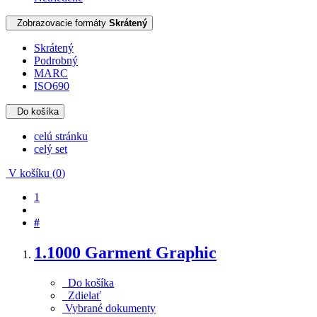
Zobrazovacie formáty
Skrátený
Skrátený
Podrobný
MARC
ISO690
Do košíka
celú stránku
celý set
V košíku (
0
)
1
#
1.
1000 Garment Graphic
Do košíka
Zdielať
Vybrané dokumenty