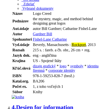
Zdielať
Vybrané dokumenty
Názov
Logo Creed
the mystery, magic, and method behind
Podnázov
designing great logos
Aut.údaje
autor Bill Gardner; Catharine Fishel-Lane
Autor
Gardner Bill
Spoluautori
Fishel-Lane Catharine
Vyd.údaje
Beverly, Massachusetts :
Rockport
, 2013
Rozsah
215 s. : fareb. a čb. obr., 26 cm + reg.
Jazyk dok.
eng - angličtina
Krajina
US - Spojené štáty
dizajn grafický
*
logo
*
symboly
*
identita
Kľúč.slová
firemná
*
corporate identity
ISBN
978-1-59253-828-7 (brož.)
Katal.org.
BA206
Počet ex.
1, z toho voľných 1
Súbor
Knihy
4.
Design for information