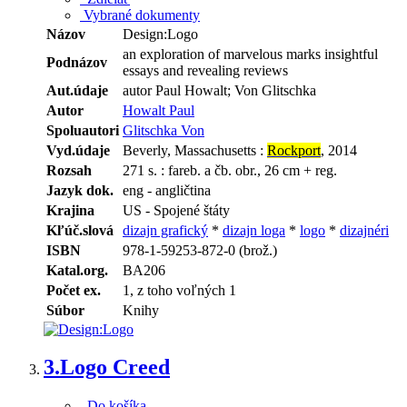
Vybrané dokumenty
Názov
Design:Logo
an exploration of marvelous marks insightful
Podnázov
essays and revealing reviews
Aut.údaje
autor Paul Howalt; Von Glitschka
Autor
Howalt Paul
Spoluautori
Glitschka Von
Vyd.údaje
Beverly, Massachusetts :
Rockport
, 2014
Rozsah
271 s. : fareb. a čb. obr., 26 cm + reg.
Jazyk dok.
eng - angličtina
Krajina
US - Spojené štáty
Kľúč.slová
dizajn grafický
*
dizajn loga
*
logo
*
dizajnéri
ISBN
978-1-59253-872-0 (brož.)
Katal.org.
BA206
Počet ex.
1, z toho voľných 1
Súbor
Knihy
3.
Logo Creed
Do košíka