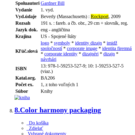
Spoluautori
Gardner Bill
Vydanie
1. vyd.
Vyd.údaje
Beverly (Massachusetts) :
Rockport
, 2009
Rozsah
191 s. : fareb. a čb. obr., 29 cm + slovník, reg.
Jazyk dok.
eng - angličtina
Krajina
US - Spojené štáty
logo
*
symboly
*
identity dizajn
*
imidž
spoločností
*
corporate image
*
identita firemná
Kľúč.slová
*
corporate identity
*
dizajnéri
*
dizajn
*
návrhári
13: 978-1-59253-527-9; 10: 1-59253-527-5
ISBN
(viaz.)
Katal.org.
BA206
Počet ex.
1, z toho voľných 1
Súbor
Knihy
8.
Color harmony packaging
Do košíka
Zdielať
Vybrané dokumenty