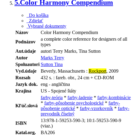
5.
Color Harmony Compendium
Do košíka
Zdielať
Vybrané dokumenty
Názov
Color Harmony Compendium
a complete color reference for designers of all
Podnázov
types
Aut.údaje
autori Terry Marks, Tina Sutton
Autor
Marks Terry
Spoluautori
Sutton Tina
Vyd.údaje
Beverly, Massachusetts :
Rockport
, 2009
Rozsah
432 s. : fareb. obr., 24 cm + CD-ROM
Jazyk dok.
eng - angličtina
Krajina
US - Spojené štáty
farby-teória
*
farby-ladenie
*
farby-kombinácie
*
farby-pôsobenie psychologické
*
farby-
Kľúč.slová
pôsobenie optické
*
farby-vzorkovník
*
farby-
prevodník číselný
13:978-1-59253-590-3; 10:1-59253-590-9
ISBN
(viaz.)
Katal.org.
BA206