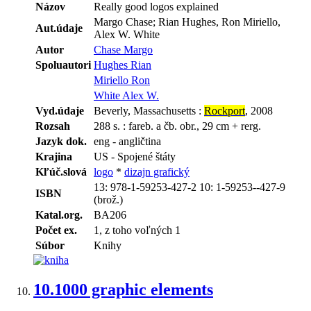
Názov
Really good logos explained
Margo Chase; Rian Hughes, Ron Miriello,
Aut.údaje
Alex W. White
Autor
Chase Margo
Spoluautori
Hughes Rian
Miriello Ron
White Alex W.
Vyd.údaje
Beverly, Massachusetts :
Rockport
, 2008
Rozsah
288 s. : fareb. a čb. obr., 29 cm + rerg.
Jazyk dok.
eng - angličtina
Krajina
US - Spojené štáty
Kľúč.slová
logo
*
dizajn grafický
13: 978-1-59253-427-2 10: 1-59253--427-9
ISBN
(brož.)
Katal.org.
BA206
Počet ex.
1, z toho voľných 1
Súbor
Knihy
10.
1000 graphic elements