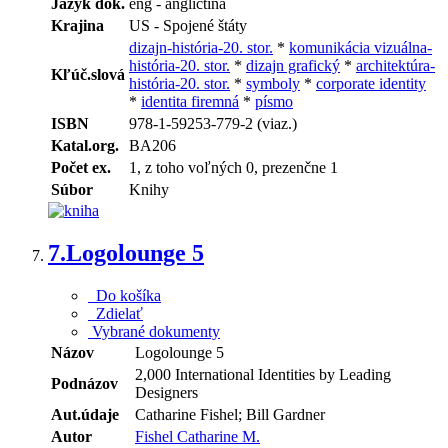
Jazyk dok.
eng - angličtina
Krajina
US - Spojené štáty
dizajn-história-20. stor.
*
komunikácia vizuálna-
história-20. stor.
*
dizajn grafický
*
architektúra-
Kľúč.slová
história-20. stor.
*
symboly
*
corporate identity
*
identita firemná
*
písmo
ISBN
978-1-59253-779-2 (viaz.)
Katal.org.
BA206
Počet ex.
1, z toho voľných 0, prezenčne 1
Súbor
Knihy
7.
Logolounge 5
Do košíka
Zdielať
Vybrané dokumenty
Názov
Logolounge 5
2,000 International Identities by Leading
Podnázov
Designers
Aut.údaje
Catharine Fishel; Bill Gardner
Autor
Fishel Catharine M.