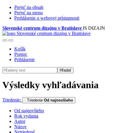
Prejsť na obsah
Prejsť na menu
Prehlásenie o webovej prístupnosti
Slovenské centrum dizajnu v Bratislave
IS DIZAJN
Košík
Pomoc
Prihlásenie
Hľadať
Výsledky vyhľadávania
Triedenie:
Triedenie
Od najnovšieho
Od najnovšieho
Rok vydania
Autor
Názov
Netriedené