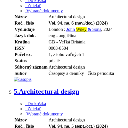
Do košíka
Zdielať
Vybrané dokumenty
Názov
Architectural design
Roč., číslo
Vol. 94, no. 6 (nov./dec.) (2024)
Vyd.údaje
London :
John
Wiley
& Sons
, 2024
Jazyk dok.
eng - angličtina
Krajina
GB - Veľká Británia
ISSN
0003-8504
Počet ex.
1, z toho voľných 1
Status
prijaté
Súborný záznam
Architectural design
Súbor
Časopisy a denníky - číslo periodika
5.
Architectural design
Do košíka
Zdielať
Vybrané dokumenty
Názov
Architectural design
Roč., číslo
Vol. 94, no. 5 (sept./oct.) (2024)