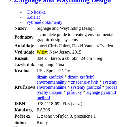
Do košíka
Zdielať
Vybrané dokumenty
Názov
Signage and Wayfinding Design
a complete guide to creating environmental
Podnázov
graphic design systems
Aut.údaje
autori Chris Calori, David Vanden-Eynden
Vyd.údaje
Wiley
; New Jersey, 2015
Rozsah
304 s. : fareb. a čb. obr., 24 cm + reg.
Jazyk dok.
eng - angličtina
Krajina
US - Spojené štáty
dizajn grafický
*
dizajn grafický
environmentálny
*
značenie-návrh
*
systémy
Kľúč.slová
environmentálne
*
systémy grafické
*
proces
tvorby dizajnu
*
príručky
*
signage pyramid
method
ISBN
978-1118-69299-8 (viaz.)
Katal.org.
BA206
Počet ex.
1, z toho voľných 0, prezenčne 1
Súbor
Knihy