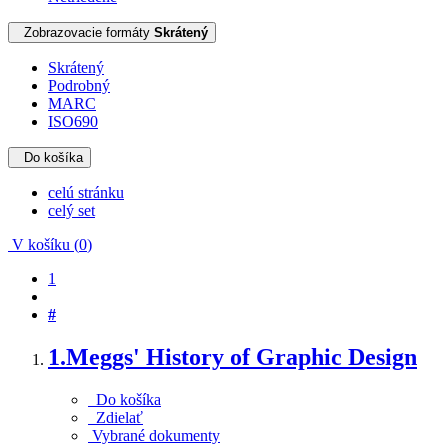
Zobrazovacie formáty
Skrátený
Skrátený
Podrobný
MARC
ISO690
Do košíka
celú stránku
celý set
V košíku (
0
)
1
#
1.
Meggs' History of Graphic Design
Do košíka
Zdielať
Vybrané dokumenty