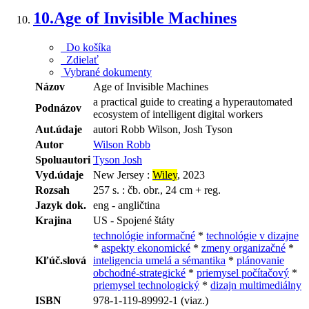
10.
Age of Invisible Machines
Do košíka
Zdielať
Vybrané dokumenty
Názov
Age of Invisible Machines
a practical guide to creating a hyperautomated
Podnázov
ecosystem of intelligent digital workers
Aut.údaje
autori Robb Wilson, Josh Tyson
Autor
Wilson Robb
Spoluautori
Tyson Josh
Vyd.údaje
New Jersey :
Wiley
, 2023
Rozsah
257 s. : čb. obr., 24 cm + reg.
Jazyk dok.
eng - angličtina
Krajina
US - Spojené štáty
technológie informačné
*
technológie v dizajne
*
aspekty ekonomické
*
zmeny organizačné
*
Kľúč.slová
inteligencia umelá a sémantika
*
plánovanie
obchodné-strategické
*
priemysel počítačový
*
priemysel technologický
*
dizajn multimediálny
ISBN
978-1-119-89992-1 (viaz.)