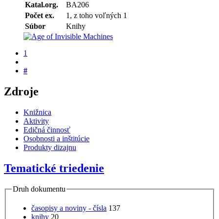
Katal.org.
BA206
Počet ex.
1, z toho voľných 1
Súbor
Knihy
1
#
Zdroje
Knižnica
Aktivity
Edičná činnosť
Osobnosti a inštitúcie
Produkty dizajnu
Tematické triedenie
Druh dokumentu
časopisy a noviny - čísla
137
knihy
20