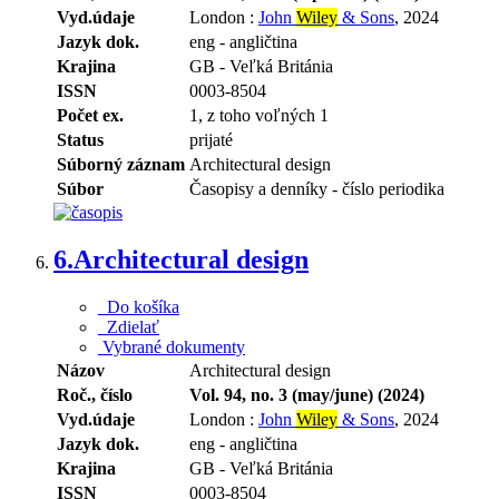
Vyd.údaje
London :
John
Wiley
& Sons
, 2024
Jazyk dok.
eng - angličtina
Krajina
GB - Veľká Británia
ISSN
0003-8504
Počet ex.
1, z toho voľných 1
Status
prijaté
Súborný záznam
Architectural design
Súbor
Časopisy a denníky - číslo periodika
6.
Architectural design
Do košíka
Zdielať
Vybrané dokumenty
Názov
Architectural design
Roč., číslo
Vol. 94, no. 3 (may/june) (2024)
Vyd.údaje
London :
John
Wiley
& Sons
, 2024
Jazyk dok.
eng - angličtina
Krajina
GB - Veľká Británia
ISSN
0003-8504