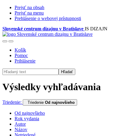
Prejsť na obsah
Prejsť na menu
Prehlásenie o webovej prístupnosti
Slovenské centrum dizajnu v Bratislave
IS DIZAJN
Košík
Pomoc
Prihlásenie
Hľadať
Výsledky vyhľadávania
Triedenie:
Triedenie
Od najnovšieho
Od najnovšieho
Rok vydania
Autor
Názov
Netriedené