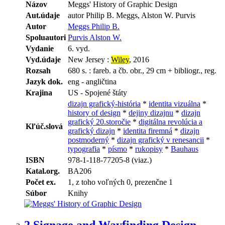
Názov
Meggs' History of Graphic Design
Aut.údaje
autor Philip B. Meggs, Alston W. Purvis
Autor
Meggs Philip B.
Spoluautori
Purvis Alston W.
Vydanie
6. vyd.
Vyd.údaje
New Jersey :
Wiley
, 2016
Rozsah
680 s. : fareb. a čb. obr., 29 cm + bibliogr., reg.
Jazyk dok.
eng - angličtina
Krajina
US - Spojené štáty
dizajn grafický-história
*
identita vizuálna
*
history of design
*
dejiny dizajnu
*
dizajn
grafický 20.storočie
*
digitálna revolúcia a
Kľúč.slová
grafický dizajn
*
identita firemná
*
dizajn
postmoderný
*
dizajn grafický v renesancii
*
typografia
*
písmo
*
rukopisy
*
Bauhaus
ISBN
978-1-118-77205-8 (viaz.)
Katal.org.
BA206
Počet ex.
1, z toho voľných 0, prezenčne 1
Súbor
Knihy
2.
Signage and Wayfinding Design