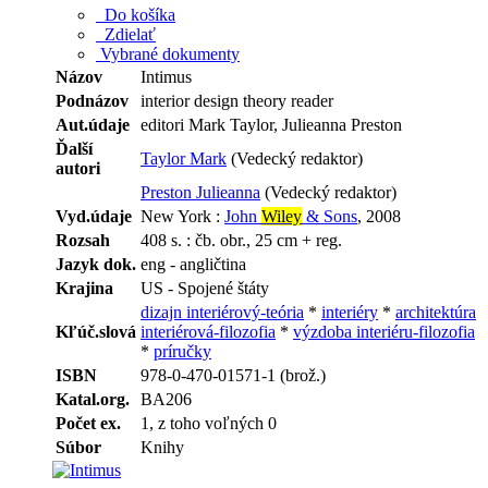
Do košíka
Zdielať
Vybrané dokumenty
Názov
Intimus
Podnázov
interior design theory reader
Aut.údaje
editori Mark Taylor, Julieanna Preston
Ďalší
Taylor Mark
(Vedecký redaktor)
autori
Preston Julieanna
(Vedecký redaktor)
Vyd.údaje
New York :
John
Wiley
& Sons
, 2008
Rozsah
408 s. : čb. obr., 25 cm + reg.
Jazyk dok.
eng - angličtina
Krajina
US - Spojené štáty
dizajn interiérový-teória
*
interiéry
*
architektúra
Kľúč.slová
interiérová-filozofia
*
výzdoba interiéru-filozofia
*
príručky
ISBN
978-0-470-01571-1 (brož.)
Katal.org.
BA206
Počet ex.
1, z toho voľných 0
Súbor
Knihy