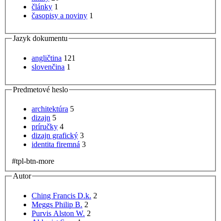
články
1
časopisy a noviny
1
Jazyk dokumentu
angličtina
121
slovenčina
1
Predmetové heslo
architektúra
5
dizajn
5
príručky
4
dizajn grafický
3
identita firemná
3
#tpl-btn-more
Autor
Ching Francis D.k.
2
Meggs Philip B.
2
Purvis Alston W.
2