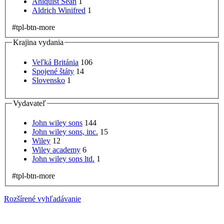
Ahlquist Sean
1
Aldrich Winifred
1
#tpl-btn-more
Krajina vydania
Veľká Británia
106
Spojené štáty
14
Slovensko
1
Vydavateľ
John wiley sons
144
John wiley sons, inc.
15
Wiley
12
Wiley academy
6
John wiley sons ltd.
1
#tpl-btn-more
Rozšírené vyhľadávanie