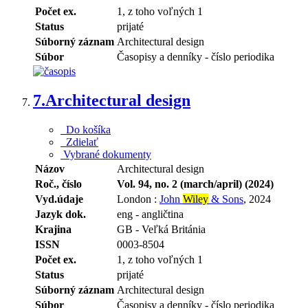
Počet ex.
1, z toho voľných 1
Status
prijaté
Súborný záznam
Architectural design
Súbor
Časopisy a denníky - číslo periodika
7.
Architectural design
Do košíka
Zdielať
Vybrané dokumenty
Názov
Architectural design
Roč., číslo
Vol. 94, no. 2 (march/april) (2024)
Vyd.údaje
London :
John
Wiley
& Sons
, 2024
Jazyk dok.
eng - angličtina
Krajina
GB - Veľká Británia
ISSN
0003-8504
Počet ex.
1, z toho voľných 1
Status
prijaté
Súborný záznam
Architectural design
Súbor
Časopisy a denníky - číslo periodika