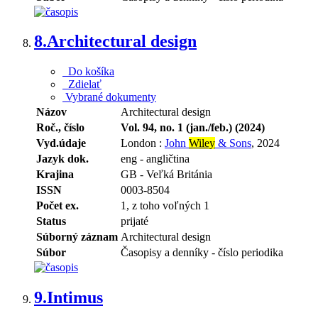
8.
Architectural design
Do košíka
Zdielať
Vybrané dokumenty
Názov
Architectural design
Roč., číslo
Vol. 94, no. 1 (jan./feb.) (2024)
Vyd.údaje
London :
John
Wiley
& Sons
, 2024
Jazyk dok.
eng - angličtina
Krajina
GB - Veľká Británia
ISSN
0003-8504
Počet ex.
1, z toho voľných 1
Status
prijaté
Súborný záznam
Architectural design
Súbor
Časopisy a denníky - číslo periodika
9.
Intimus