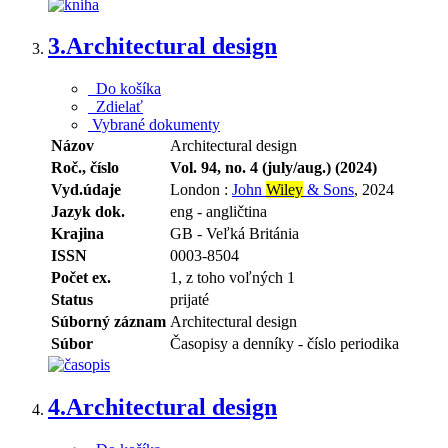
3.
Architectural design
Do košíka
Zdielať
Vybrané dokumenty
Názov
Architectural design
Roč., číslo
Vol. 94, no. 4 (july/aug.) (2024)
Vyd.údaje
London :
John
Wiley
& Sons
, 2024
Jazyk dok.
eng - angličtina
Krajina
GB - Veľká Británia
ISSN
0003-8504
Počet ex.
1, z toho voľných 1
Status
prijaté
Súborný záznam
Architectural design
Súbor
Časopisy a denníky - číslo periodika
4.
Architectural design