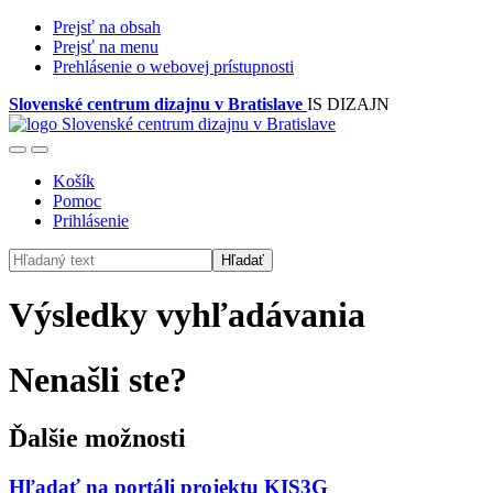
Prejsť na obsah
Prejsť na menu
Prehlásenie o webovej prístupnosti
Slovenské centrum dizajnu v Bratislave
IS DIZAJN
Košík
Pomoc
Prihlásenie
Hľadať
Výsledky vyhľadávania
Nenašli ste?
Ďalšie možnosti
Hľadať na portáli projektu KIS3G