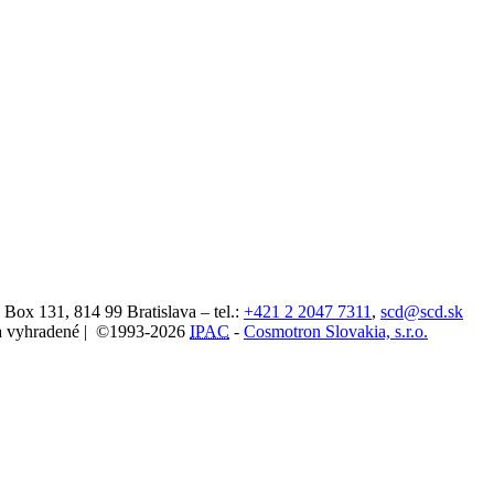
. Box 131,
814 99
Bratislava
– tel.:
+421 2 2047 7311
,
scd@scd.sk
áva vyhradené | ©1993-2026
IPAC
-
Cosmotron Slovakia, s.r.o.