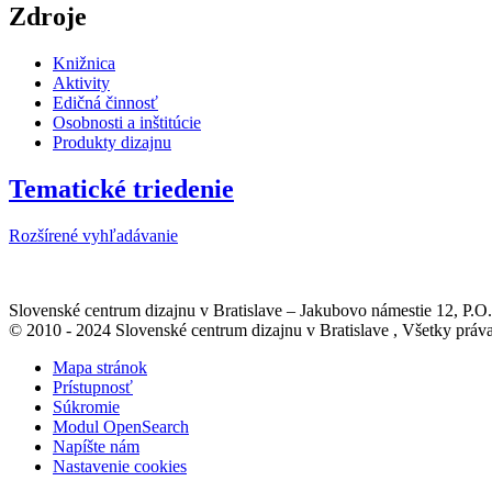
Zdroje
Knižnica
Aktivity
Edičná činnosť
Osobnosti a inštitúcie
Produkty dizajnu
Tematické triedenie
Rozšírené vyhľadávanie
Slovenské centrum dizajnu v Bratislave
–
Jakubovo námestie 12
, P.O
© 2010 - 2024 Slovenské centrum dizajnu v Bratislave , Všetky pr
Mapa stránok
Prístupnosť
Súkromie
Modul OpenSearch
Napíšte nám
Nastavenie cookies