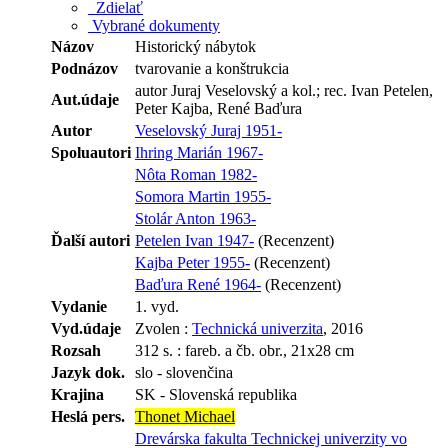
Zdielať
Vybrané dokumenty
Názov
Historický nábytok
Podnázov
tvarovanie a konštrukcia
autor Juraj Veselovský a kol.; rec. Ivan Petelen,
Aut.údaje
Peter Kajba, René Baďura
Autor
Veselovský Juraj 1951-
Spoluautori
Ihring Marián 1967-
Nôta Roman 1982-
Somora Martin 1955-
Stolár Anton 1963-
Ďalší autori
Petelen Ivan 1947-
(Recenzent)
Kajba Peter 1955-
(Recenzent)
Baďura René 1964-
(Recenzent)
Vydanie
1. vyd.
Vyd.údaje
Zvolen :
Technická univerzita
, 2016
Rozsah
312 s. : fareb. a čb. obr., 21x28 cm
Jazyk dok.
slo - slovenčina
Krajina
SK - Slovenská republika
Heslá pers.
Thonet Michael
Drevárska fakulta Technickej univerzity vo