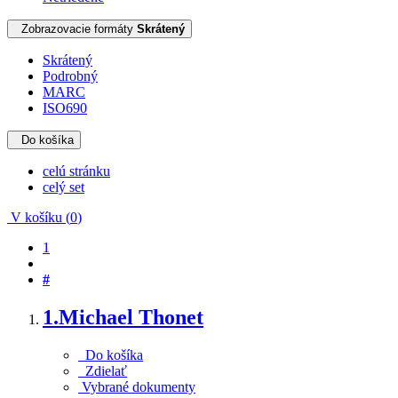
Zobrazovacie formáty
Skrátený
Skrátený
Podrobný
MARC
ISO690
Do košíka
celú stránku
celý set
V košíku (
0
)
1
#
1.
Michael Thonet
Do košíka
Zdielať
Vybrané dokumenty