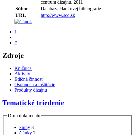
centrum dizajnu, 2011
Súbor
Databáza článkovej bibliografie
URL
http://www.scd.sk
1
#
Zdroje
Knižnica
Aktivity
Edičná činnosť
Osobnosti a inštitúcie
Produkty dizajnu
Tematické triedenie
Druh dokumentu
knihy
8
články
7