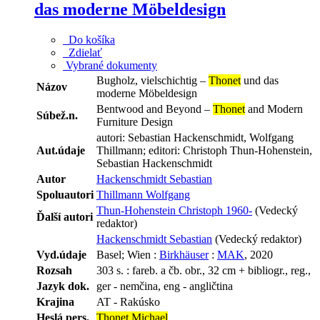
das moderne Möbeldesign
Do košíka
Zdielať
Vybrané dokumenty
Bugholz, vielschichtig –
Thonet
und das
Názov
moderne Möbeldesign
Bentwood and Beyond –
Thonet
and Modern
Súbež.n.
Furniture Design
autori: Sebastian Hackenschmidt, Wolfgang
Aut.údaje
Thillmann; editori: Christoph Thun-Hohenstein,
Sebastian Hackenschmidt
Autor
Hackenschmidt Sebastian
Spoluautori
Thillmann Wolfgang
Thun-Hohenstein Christoph 1960-
(Vedecký
Ďalší autori
redaktor)
Hackenschmidt Sebastian
(Vedecký redaktor)
Vyd.údaje
Basel; Wien :
Birkhäuser
:
MAK
, 2020
Rozsah
303 s. : fareb. a čb. obr., 32 cm + bibliogr., reg.,
Jazyk dok.
ger - nemčina, eng - angličtina
Krajina
AT - Rakúsko
Heslá pers.
Thonet Michael