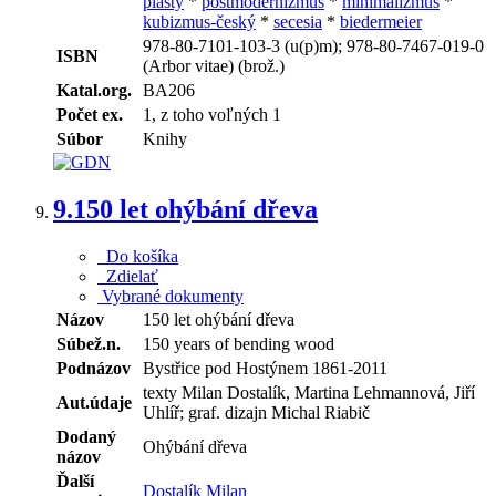
plasty
*
postmodernizmus
*
minimalizmus
*
kubizmus-český
*
secesia
*
biedermeier
978-80-7101-103-3 (u(p)m); 978-80-7467-019-0
ISBN
(Arbor vitae) (brož.)
Katal.org.
BA206
Počet ex.
1, z toho voľných 1
Súbor
Knihy
9.
150 let ohýbání dřeva
Do košíka
Zdielať
Vybrané dokumenty
Názov
150 let ohýbání dřeva
Súbež.n.
150 years of bending wood
Podnázov
Bystřice pod Hostýnem 1861-2011
texty Milan Dostalík, Martina Lehmannová, Jiří
Aut.údaje
Uhlíř; graf. dizajn Michal Riabič
Dodaný
Ohýbání dřeva
názov
Ďalší
Dostalík Milan