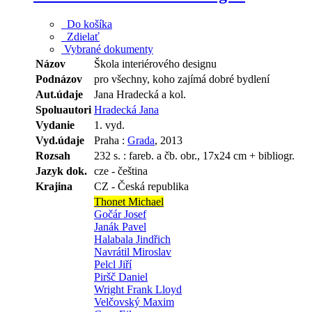
Do košíka
Zdielať
Vybrané dokumenty
Názov
Škola interiérového designu
Podnázov
pro všechny, koho zajímá dobré bydlení
Aut.údaje
Jana Hradecká a kol.
Spoluautori
Hradecká Jana
Vydanie
1. vyd.
Vyd.údaje
Praha :
Grada
, 2013
Rozsah
232 s. : fareb. a čb. obr., 17x24 cm + bibliogr.
Jazyk dok.
cze - čeština
Krajina
CZ - Česká republika
Thonet Michael
Gočár Josef
Janák Pavel
Halabala Jindřich
Navrátil Miroslav
Pelcl Jiří
Piršč Daniel
Wright Frank Lloyd
Velčovský Maxim