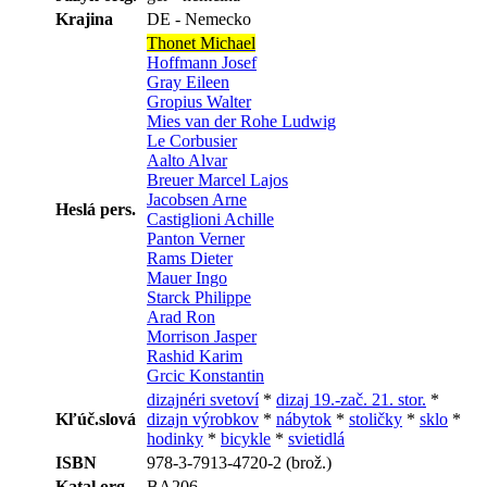
Krajina
DE - Nemecko
Thonet Michael
Hoffmann Josef
Gray Eileen
Gropius Walter
Mies van der Rohe Ludwig
Le Corbusier
Aalto Alvar
Breuer Marcel Lajos
Jacobsen Arne
Heslá pers.
Castiglioni Achille
Panton Verner
Rams Dieter
Mauer Ingo
Starck Philippe
Arad Ron
Morrison Jasper
Rashid Karim
Grcic Konstantin
dizajnéri svetoví
*
dizaj 19.-zač. 21. stor.
*
Kľúč.slová
dizajn výrobkov
*
nábytok
*
stoličky
*
sklo
*
hodinky
*
bicykle
*
svietidlá
ISBN
978-3-7913-4720-2 (brož.)
Katal.org.
BA206