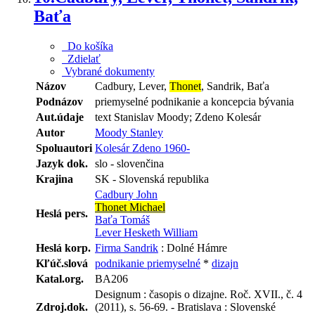
Baťa
Do košíka
Zdielať
Vybrané dokumenty
Názov
Cadbury, Lever,
Thonet
, Sandrik, Baťa
Podnázov
priemyselné podnikanie a koncepcia bývania
Aut.údaje
text Stanislav Moody; Zdeno Kolesár
Autor
Moody Stanley
Spoluautori
Kolesár Zdeno 1960-
Jazyk dok.
slo - slovenčina
Krajina
SK - Slovenská republika
Cadbury John
Thonet Michael
Heslá pers.
Baťa Tomáš
Lever Hesketh William
Heslá korp.
Firma Sandrik
: Dolné Hámre
Kľúč.slová
podnikanie priemyselné
*
dizajn
Katal.org.
BA206
Designum : časopis o dizajne. Roč. XVII., č. 4
Zdroj.dok.
(2011), s. 56-69. - Bratislava : Slovenské