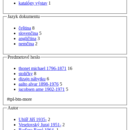
katalógy výstav
1
Jazyk dokumentu
čeština
8
slovenčina
5
angličtina
3
nemčina
2
Predmetové heslo
thonet michael 1796-1871
16
stoličky
8
dizajn nábytku
6
aalto alvar 1898-1976
5
jacobsen arne 1902-1971
5
#tpl-btn-more
Autor
Uhlíř Jiří 1935-
2
Veselovský Juraj 1951-
2
Baďura René 1964-
1