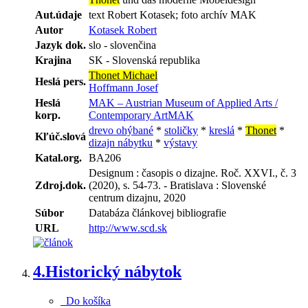
Aut.údaje
text Robert Kotasek; foto archív MAK
Autor
Kotasek Robert
Jazyk dok.
slo - slovenčina
Krajina
SK - Slovenská republika
Thonet Michael
Heslá pers.
Hoffmann Josef
Heslá
MAK – Austrian Museum of Applied Arts /
korp.
Contemporary ArtMAK
drevo ohýbané
*
stoličky
*
kreslá
*
Thonet
*
Kľúč.slová
dizajn nábytku
*
výstavy
Katal.org.
BA206
Designum : časopis o dizajne. Roč. XXVI., č. 3
Zdroj.dok.
(2020), s. 54-73. - Bratislava : Slovenské
centrum dizajnu, 2020
Súbor
Databáza článkovej bibliografie
URL
http://www.scd.sk
4.
Historický nábytok
Do košíka