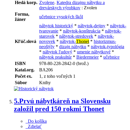
Heslá korp.
Zvolene
.
Katedra dizajnu nábytku a
drevárskych výrobkov
: Zvolen
Forma,
učebnice vysokých škôl
žáner
nábytok historický
*
nábytok-dejiny
*
nábytok-
tvarovanie
*
nábytok-konštrukcia
*
nábytok-
starovek
*
nábytok-stredovek
*
nábytok-
Kľúč.slová
novovek
*
nábytok-
Thonet
*
historizmus-
neoštýly
*
dizajn nábytku
*
nábytok-typológia
*
nábytok ľudový
*
umenie nábytkové
*
nábytok prakultúr
*
Biedermeier
*
učebnice
ISBN
978-80-228-2842-0 (brož.)
Katal.org.
BA206
Počet ex.
1, z toho voľných 1
Súbor
Knihy
5.
Prvú nábytkáreň na Slovensku
založil pred 150 rokmi Thonet
Do košíka
Zdielať