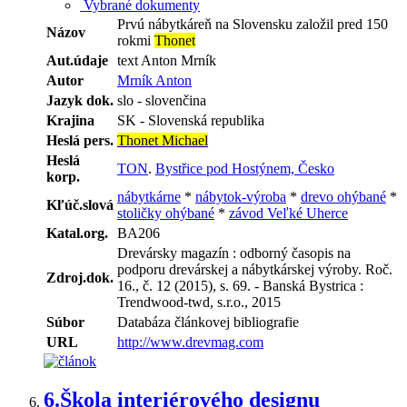
Vybrané dokumenty
Prvú nábytkáreň na Slovensku založil pred 150
Názov
rokmi
Thonet
Aut.údaje
text Anton Mrník
Autor
Mrník Anton
Jazyk dok.
slo - slovenčina
Krajina
SK - Slovenská republika
Heslá pers.
Thonet Michael
Heslá
TON
.
Bystřice pod Hostýnem, Česko
korp.
nábytkárne
*
nábytok-výroba
*
drevo ohýbané
*
Kľúč.slová
stoličky ohýbané
*
závod Veľké Uherce
Katal.org.
BA206
Drevársky magazín : odborný časopis na
podporu drevárskej a nábytkárskej výroby. Roč.
Zdroj.dok.
16., č. 12 (2015), s. 69. - Banská Bystrica :
Trendwood-twd, s.r.o., 2015
Súbor
Databáza článkovej bibliografie
URL
http://www.drevmag.com
6.
Škola interiérového designu