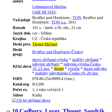
autori
Lehmannová Martina
Uhlíř Jiří 1935-
Bystřice pod Hostýnem :
TON
; Bystřice pod
Vyd.údaje
Hostýnem :
TON a.s.
, 2011
Rozsah
161 s. : fareb. a čb. obr., 21 cm
Jazyk dok.
cze - čeština
Krajina
CZ - Česká republika
Heslá pers.
Thonet Michael
Heslá
Bystřice pod Hostýnem (Česko)
geogr.
drevo ohýbané-výroba
*
stoličky ohýbané
*
nábytok ohýbaný
*
nábytok-výroba-Česko-
Kľúč.slová
19.-21.stor.
*
thonet
*
výročia
*
dizajn nábytku
*
podniky nábytkárske-Česko-19.-20.stor.
ISBN
978-80-254-8999-4 (viaz.)
Katal.org.
BA206
Počet ex.
1, z toho voľných 1
Súbor
Knihy
10.
Cadbury, Lever, Thonet, Sandrik,