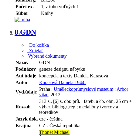
Počet ex.
1, z toho voľných 1
Súbor
Knihy
8.
GDN
Do košíka
Zdielať
Vybrané dokumenty
Názov
GDN
Podnázov
geneze designu nábytku
Aut.údaje
koncepcia a texty Daniela Karasová
Autor
Karasová Daniela 1944-
Praha :
Uměleckoprůmyslové museum
:
Arbor
Vyd.údaje
vitae
, 2012
313 s., [6] s. obr. príl. : fareb. a čb. obr., 25 cm +
Rozsah
výber. bibliogr.,reg.; medailóny tvorcov a
teoretikov
Jazyk dok.
cze - čeština
Krajina
CZ - Česká republika
Thonet Michael