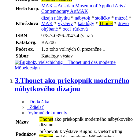
MAK – Austrian Museum of Applied Arts /
Heslá korp.
Contemporary ArtMAK
dizajn nábytku
*
nábytok
*
stoličky
*
múzeá
*
Kľúč.slová
MAK
*
výstavy
*
katalógy
*
Thonet
*
drevo
ohýbané
*
oceľ rúrková
ISBN
978-3-0356-2047-4 (viaz.)
Katal.org.
BA206
Počet ex.
1, z toho voľných 0, prezenčne 1
Súbor
Katalógy výstav
3.
Thonet ako priekopník moderného
nábytkového dizajnu
Do košíka
Zdielať
Vybrané dokumenty
Thonet
ako priekopník moderného nábytkového
Názov
dizajnu
príspevok k výstave Bugholz, vielschichtig –
Podnázov
Thonet
und das moderne Möbeldesign