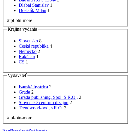
Dlabal Stanislav
1
Dostalík Milan
1
#tpl-btn-more
Krajina vydania
Slovensko
8
Česká republika
4
Nemecko
2
Rakúsko
1
CS
1
Vydavateľ
Banská bystrica
2
Grada
2
Grada publishing. Spol. S.R.O.,
2
Slovenské centrum dizajnu
2
Trendwood-twd, s.R.O.
2
#tpl-btn-more