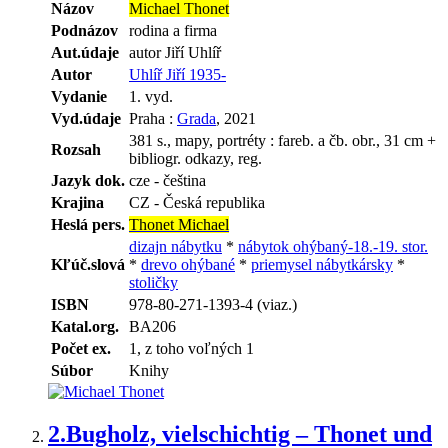
Názov
Michael Thonet
Podnázov
rodina a firma
Aut.údaje
autor Jiří Uhlíř
Autor
Uhlíř Jiří 1935-
Vydanie
1. vyd.
Vyd.údaje
Praha :
Grada
, 2021
381 s., mapy, portréty : fareb. a čb. obr., 31 cm +
Rozsah
bibliogr. odkazy, reg.
Jazyk dok.
cze - čeština
Krajina
CZ - Česká republika
Heslá pers.
Thonet Michael
dizajn nábytku
*
nábytok ohýbaný-18.-19. stor.
Kľúč.slová
*
drevo ohýbané
*
priemysel nábytkársky
*
stoličky
ISBN
978-80-271-1393-4 (viaz.)
Katal.org.
BA206
Počet ex.
1, z toho voľných 1
Súbor
Knihy
2.
Bugholz, vielschichtig – Thonet und