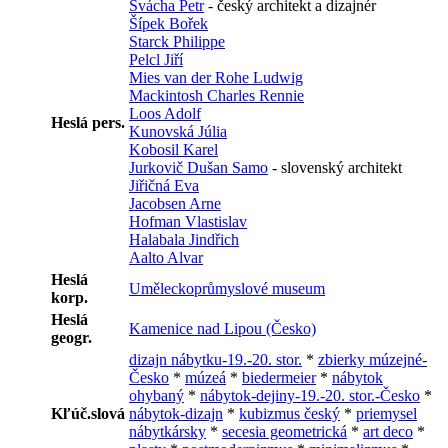
Švácha Petr
- český architekt a dizajnér
Šípek Bořek
Starck Philippe
Pelcl Jiří
Mies van der Rohe Ludwig
Mackintosh Charles Rennie
Loos Adolf
Heslá pers.
Kunovská Júlia
Kobosil Karel
Jurkovič Dušan Samo
- slovenský architekt
Jiřičná Eva
Jacobsen Arne
Hofman Vlastislav
Halabala Jindřich
Aalto Alvar
Heslá
Uměleckoprůmyslové museum
korp.
Heslá
Kamenice nad Lipou (Česko)
geogr.
dizajn nábytku-19.-20. stor.
*
zbierky múzejné-
Česko
*
múzeá
*
biedermeier
*
nábytok
ohybaný
*
nábytok-dejiny-19.-20. stor.-Česko
*
Kľúč.slová
nábytok-dizajn
*
kubizmus český
*
priemysel
nábytkársky
*
secesia geometrická
*
art deco
*