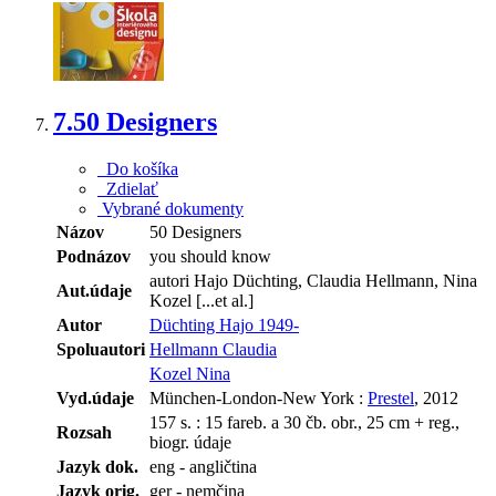
7.
50 Designers
Do košíka
Zdielať
Vybrané dokumenty
Názov
50 Designers
Podnázov
you should know
autori Hajo Düchting, Claudia Hellmann, Nina
Aut.údaje
Kozel [...et al.]
Autor
Düchting Hajo 1949-
Spoluautori
Hellmann Claudia
Kozel Nina
Vyd.údaje
München-London-New York :
Prestel
, 2012
157 s. : 15 fareb. a 30 čb. obr., 25 cm + reg.,
Rozsah
biogr. údaje
Jazyk dok.
eng - angličtina
Jazyk orig.
ger - nemčina