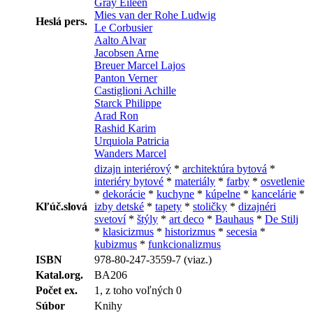
Gray Eileen
Mies van der Rohe Ludwig
Heslá pers.
Le Corbusier
Aalto Alvar
Jacobsen Arne
Breuer Marcel Lajos
Panton Verner
Castiglioni Achille
Starck Philippe
Arad Ron
Rashid Karim
Urquiola Patricia
Wanders Marcel
dizajn interiérový
*
architektúra bytová
*
interiéry bytové
*
materiály
*
farby
*
osvetlenie
*
dekorácie
*
kuchyne
*
kúpelne
*
kancelárie
*
Kľúč.slová
izby detské
*
tapety
*
stoličky
*
dizajnéri
svetoví
*
štýly
*
art deco
*
Bauhaus
*
De Stilj
*
klasicizmus
*
historizmus
*
secesia
*
kubizmus
*
funkcionalizmus
ISBN
978-80-247-3559-7 (viaz.)
Katal.org.
BA206
Počet ex.
1, z toho voľných 0
Súbor
Knihy