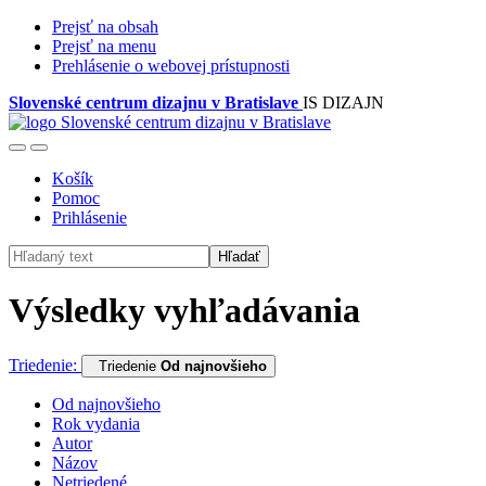
Prejsť na obsah
Prejsť na menu
Prehlásenie o webovej prístupnosti
Slovenské centrum dizajnu v Bratislave
IS DIZAJN
Košík
Pomoc
Prihlásenie
Hľadať
Výsledky vyhľadávania
Triedenie:
Triedenie
Od najnovšieho
Od najnovšieho
Rok vydania
Autor
Názov
Netriedené