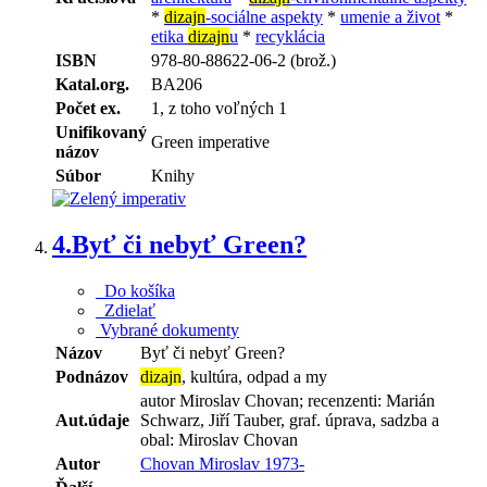
*
dizajn
-sociálne aspekty
*
umenie a život
*
etika
dizajn
u
*
recyklácia
ISBN
978-80-88622-06-2 (brož.)
Katal.org.
BA206
Počet ex.
1, z toho voľných 1
Unifikovaný
Green imperative
názov
Súbor
Knihy
4.
Byť či nebyť Green?
Do košíka
Zdielať
Vybrané dokumenty
Názov
Byť či nebyť Green?
Podnázov
dizajn
, kultúra, odpad a my
autor Miroslav Chovan; recenzenti: Marián
Aut.údaje
Schwarz, Jiří Tauber, graf. úprava, sadzba a
obal: Miroslav Chovan
Autor
Chovan Miroslav 1973-