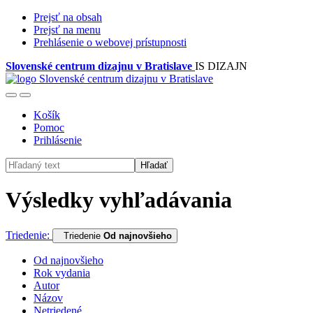
Prejsť na obsah
Prejsť na menu
Prehlásenie o webovej prístupnosti
Slovenské centrum dizajnu v Bratislave
IS DIZAJN
Košík
Pomoc
Prihlásenie
Hľadať
Výsledky vyhľadávania
Triedenie:
Triedenie
Od najnovšieho
Od najnovšieho
Rok vydania
Autor
Názov
Netriedené