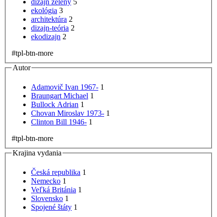
dizajn zelený
5
ekológia
3
architektúra
2
dizajn-teória
2
ekodizajn
2
#tpl-btn-more
Autor
Adamovič Ivan 1967-
1
Braungart Michael
1
Bullock Adrian
1
Chovan Miroslav 1973-
1
Clinton Bill 1946-
1
#tpl-btn-more
Krajina vydania
Česká republika
1
Nemecko
1
Veľká Británia
1
Slovensko
1
Spojené štáty
1