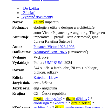
Do košíka
Zdielať
Vybrané dokumenty
Názov
Zelený
imperativ
Podnázov
ekologie a etika v designu a architektuře
autor Victor Papanek; g z angl. orig. The green
Aut.údaje
imperative ... preložil Ivan Adamovič, graf.
úprava Kateřina Šuterová
Autor
Papanek Victor 1923-1998
Ďalší autori
Adamovič Ivan 1967-
(Prekladateľ)
Vydanie
Vyd. prvé
Vyd.údaje
Praha :
UMPRUM
, 2024
344 s. : čb. a fareb. obr., 20 cm + bibliogr.,
Rozsah
bibliogr. odkazy
Edícia
Katedra
:
12. zv.
Jazyk dok.
cze - čeština
Jazyk orig.
eng - angličtina
Krajina
CZ - Česká republika
dizajn
priemyselný
*
dizajn
úžitkový
*
ekodesign
*
ekodizajn
*
dizajn zelený
*
Kľúč.slová
architektúra
*
dizajn
-environmentálne aspekty