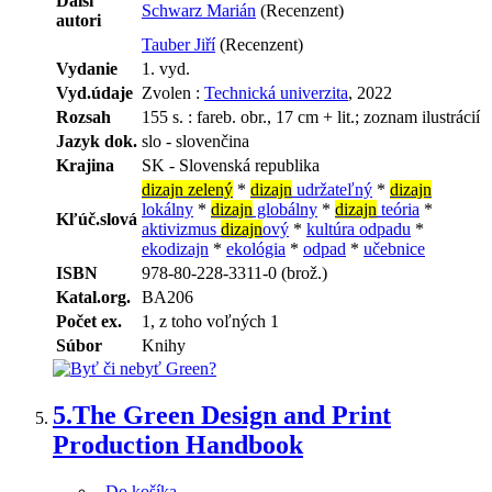
Ďalší
Schwarz Marián
(Recenzent)
autori
Tauber Jiří
(Recenzent)
Vydanie
1. vyd.
Vyd.údaje
Zvolen :
Technická univerzita
, 2022
Rozsah
155 s. : fareb. obr., 17 cm + lit.; zoznam ilustrácií
Jazyk dok.
slo - slovenčina
Krajina
SK - Slovenská republika
dizajn zelený
*
dizajn
udržateľný
*
dizajn
lokálny
*
dizajn
globálny
*
dizajn
teória
*
Kľúč.slová
aktivizmus
dizajn
ový
*
kultúra odpadu
*
ekodizajn
*
ekológia
*
odpad
*
učebnice
ISBN
978-80-228-3311-0 (brož.)
Katal.org.
BA206
Počet ex.
1, z toho voľných 1
Súbor
Knihy
5.
The Green Design and Print
Production Handbook
Do košíka