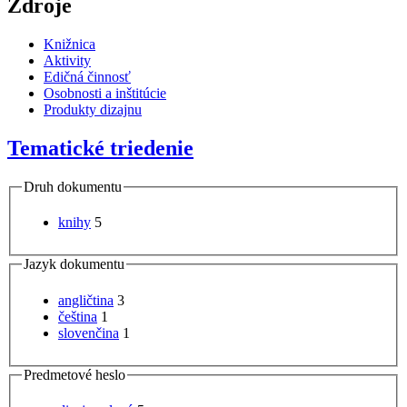
Zdroje
Knižnica
Aktivity
Edičná činnosť
Osobnosti a inštitúcie
Produkty dizajnu
Tematické triedenie
Druh dokumentu
knihy
5
Jazyk dokumentu
angličtina
3
čeština
1
slovenčina
1
Predmetové heslo