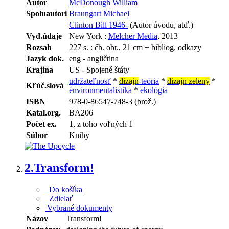
Autor
McDonough William
Spoluautori
Braungart Michael
Clinton Bill 1946-
(Autor úvodu, atď.)
Vyd.údaje
New York :
Melcher Media
, 2013
Rozsah
227 s. : čb. obr., 21 cm + bibliog. odkazy
Jazyk dok.
eng - angličtina
Krajina
US - Spojené štáty
udržateľnosť
*
dizajn
-teória
*
dizajn zelený
*
Kľúč.slová
environmentalistika
*
ekológia
ISBN
978-0-86547-748-3 (brož.)
Katal.org.
BA206
Počet ex.
1, z toho voľných 1
Súbor
Knihy
2.
Transform!
Do košíka
Zdielať
Vybrané dokumenty
Názov
Transform!