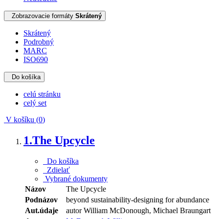
Zobrazovacie formáty
Skrátený
Skrátený
Podrobný
MARC
ISO690
Do košíka
celú stránku
celý set
V košíku (
0
)
1.
The Upcycle
Do košíka
Zdielať
Vybrané dokumenty
Názov
The Upcycle
Podnázov
beyond sustainability-designing for abundance
Aut.údaje
autor William McDonough, Michael Braungart