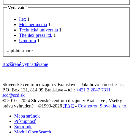
Vydavateľ
Ilex
1
Melcher media
1
Technická univerzita
1
The ilex press ltd.
1
Umprum
1
#tpl-btn-more
Rozšírené vyhľadávanie
Slovenské centrum dizajnu v Bratislave
–
Jakubovo námestie 12
,
P.O. Box 131,
814 99
Bratislava
– tel.:
+421 2 2047 7311
,
scd@scd.sk
© 2010 - 2024 Slovenské centrum dizajnu v Bratislave , Všetky
práva vyhradené | ©1993-2026
IPAC
-
Cosmotron Slovakia, s.r.o.
Mapa stránok
Prístupnosť
Súkromie
Modul OpenSearch