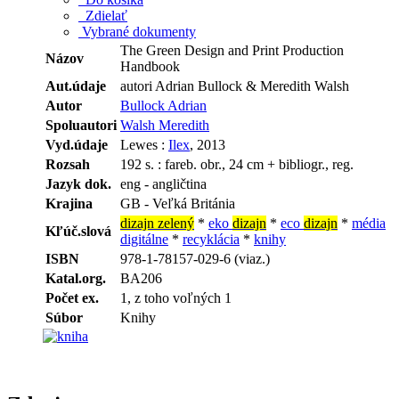
Zdielať
Vybrané dokumenty
The Green Design and Print Production
Názov
Handbook
Aut.údaje
autori Adrian Bullock & Meredith Walsh
Autor
Bullock Adrian
Spoluautori
Walsh Meredith
Vyd.údaje
Lewes :
Ilex
, 2013
Rozsah
192 s. : fareb. obr., 24 cm + bibliogr., reg.
Jazyk dok.
eng - angličtina
Krajina
GB - Veľká Británia
dizajn zelený
*
eko
dizajn
*
eco
dizajn
*
média
Kľúč.slová
digitálne
*
recyklácia
*
knihy
ISBN
978-1-78157-029-6 (viaz.)
Katal.org.
BA206
Počet ex.
1, z toho voľných 1
Súbor
Knihy