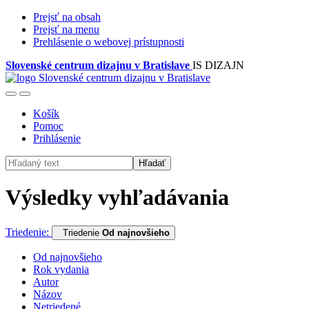
Prejsť na obsah
Prejsť na menu
Prehlásenie o webovej prístupnosti
Slovenské centrum dizajnu v Bratislave
IS DIZAJN
Košík
Pomoc
Prihlásenie
Hľadať
Výsledky vyhľadávania
Triedenie:
Triedenie
Od najnovšieho
Od najnovšieho
Rok vydania
Autor
Názov
Netriedené