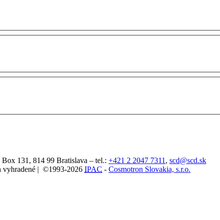
. Box 131,
814 99
Bratislava
– tel.:
+421 2 2047 7311
,
scd@scd.sk
áva vyhradené | ©1993-2026
IPAC
-
Cosmotron Slovakia, s.r.o.