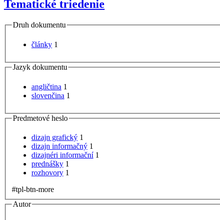
Tematické triedenie
Druh dokumentu
články
1
Jazyk dokumentu
angličtina
1
slovenčina
1
Predmetové heslo
dizajn grafický
1
dizajn informačný
1
dizajnéri informační
1
prednášky
1
rozhovory
1
#tpl-btn-more
Autor