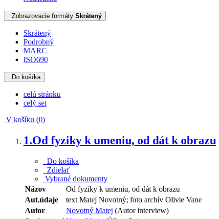
Zobrazovacie formáty
Skrátený
Skrátený
Podrobný
MARC
ISO690
Do košíka
celú stránku
celý set
V košíku (
0
)
1.
Od fyziky k umeniu, od dát k obrazu
Do košíka
Zdielať
Vybrané dokumenty
Názov
Od fyziky k umeniu, od dát k obrazu
Aut.údaje
text Matej Novotný; foto archív Olivie Vane
Autor
Novotný Matej
(Autor interview)