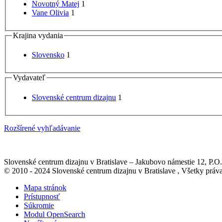
Novotný Matej
1
Vane Olivia
1
Krajina vydania
Slovensko
1
Vydavateľ
Slovenské centrum dizajnu
1
Rozšírené vyhľadávanie
Slovenské centrum dizajnu v Bratislave
–
Jakubovo námestie 12
, P.O
© 2010 - 2024 Slovenské centrum dizajnu v Bratislave , Všetky pr
Mapa stránok
Prístupnosť
Súkromie
Modul OpenSearch