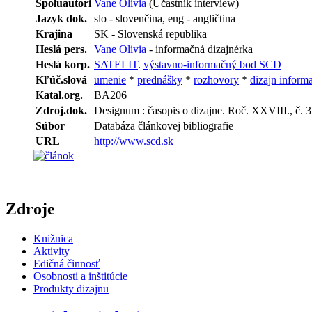
Spoluautori
Vane Olivia
(Účastník interview)
Jazyk dok.
slo - slovenčina, eng - angličtina
Krajina
SK - Slovenská republika
Heslá pers.
Vane Olivia
- informačná dizajnérka
Heslá korp.
SATELIT
.
výstavno-informačný bod SCD
Kľúč.slová
umenie
*
prednášky
*
rozhovory
*
dizajn inform
Katal.org.
BA206
Zdroj.dok.
Designum : časopis o dizajne. Roč. XXVIII., č. 3 
Súbor
Databáza článkovej bibliografie
URL
http://www.scd.sk
Zdroje
Knižnica
Aktivity
Edičná činnosť
Osobnosti a inštitúcie
Produkty dizajnu