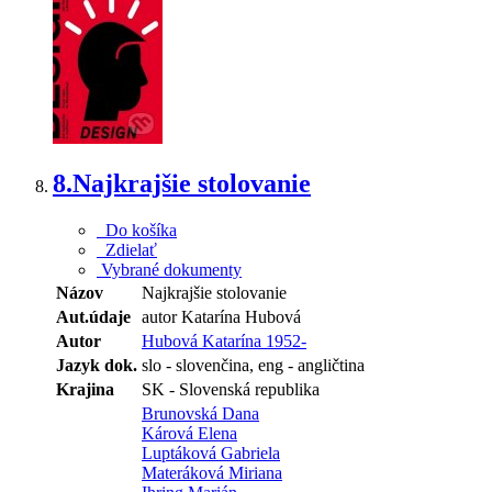
8.
Najkrajšie stolovanie
Do košíka
Zdielať
Vybrané dokumenty
Názov
Najkrajšie stolovanie
Aut.údaje
autor Katarína Hubová
Autor
Hubová Katarína 1952-
Jazyk dok.
slo - slovenčina, eng - angličtina
Krajina
SK - Slovenská republika
Brunovská Dana
Kárová Elena
Luptáková Gabriela
Materáková Miriana