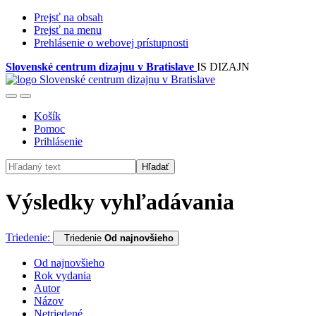
Prejsť na obsah
Prejsť na menu
Prehlásenie o webovej prístupnosti
Slovenské centrum dizajnu v Bratislave
IS DIZAJN
Košík
Pomoc
Prihlásenie
Hľadať
Výsledky vyhľadávania
Triedenie:
Triedenie
Od najnovšieho
Od najnovšieho
Rok vydania
Autor
Názov
Netriedené