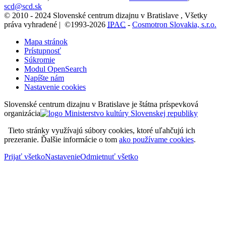
scd@scd.sk
© 2010 - 2024 Slovenské centrum dizajnu v Bratislave , Všetky
práva vyhradené | ©1993-2026
IPAC
-
Cosmotron Slovakia, s.r.o.
Mapa stránok
Prístupnosť
Súkromie
Modul OpenSearch
Napíšte nám
Nastavenie cookies
Slovenské centrum dizajnu v Bratislave je štátna príspevková
organizácia
Tieto stránky využívajú súbory cookies, ktoré uľahčujú ich
prezeranie. Ďalšie informácie o tom
ako používame cookies
.
Prijať všetko
Nastavenie
Odmietnuť všetko