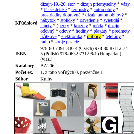
dizajn-19.-20. stor.
*
dizajn priemyselný
*
vázy
*
fľaše detské
*
termosky
*
automobily
*
prostriedky dopravné
*
dizajn automobilový
*
nábytok
*
stoličky
*
osvetlenie
*
svietidlá
*
Kľúč.slová
tapety
*
šperky
*
korzety
*
móda
*
dizajn
odevný
*
odevy
*
hodiny
*
plagáty
*
predmety
úžitkové
*
elektronika
*
príbory
*
telefóny
*
rádio
*
stroje písacie
978-80-7391-330-4 (Czech) 978-80-87112-74-
ISBN
5 (Polish) 978-963-9731-98-1 (Hungarian)
(viaz.)
Katal.org.
BA206
Počet ex.
1, z toho voľných 0, prezenčne 1
Súbor
Knihy