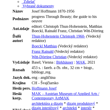
Zdielať
Vybrané dokumenty
Názov
Josef Hoffmann 1870-1956
progress Through Beauty; the guide to his
Podnázov
oeuvre
editori: Christoph Thun-Hohenstein, Matthias
Aut.údaje
Boeckl, Rainald Franz, Christian Witt-Dörring
Ďalší
Thun-Hohenstein Christoph 1960-
(Vedecký
autori
redaktor)
Boeckl Matthias
(Vedecký redaktor)
Franz Rainald
(Vedecký redaktor)
Witt-Dörring Christian
(Vedecký redaktor)
Vyd.údaje
Basel; Vienna :
Birkhäuser
:
MAK
, 2021
453 s. : fareb. a čb. obr., 32 cm + biogr.,
Rozsah
bibliogr.,reg.
Jazyk dok.
eng - angličtina
Krajina
CH - Švajčiarsko
Heslá pers.
Hoffmann Josef
Heslá
MAK – Austrian Museum of Applied Arts /
korp.
Contemporary ArtMAK
architektúra a dizajn
*
dizajn produktový
*
dizajn interiérový
*
architekti
*
interiér
*