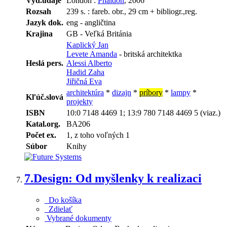
Vyd.údaje
London :
Phaidon
, 2006
Rozsah
239 s. : fareb. obr., 29 cm + bibliogr.,reg.
Jazyk dok.
eng - angličtina
Krajina
GB - Veľká Británia
Kaplický Jan
Levete Amanda
- britská architektka
Heslá pers.
Alessi Alberto
Hadid Zaha
Jiřičná Eva
architektúra
*
dizajn
*
príbory
*
lampy
*
Kľúč.slová
projekty
ISBN
10:0 7148 4469 1; 13:9 780 7148 4469 5 (viaz.)
Katal.org.
BA206
Počet ex.
1, z toho voľných 1
Súbor
Knihy
7.
Design: Od myšlenky k realizaci
Do košíka
Zdielať
Vybrané dokumenty