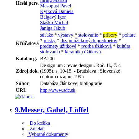
Ihring Marián
Heslá pers.
Masopust Pavel
Kytková Daniela
Balgavý Igor
Staško Michal
Janiga Jakub
súťaže
*
výstavy
*
stolovanie
*
príbory
*
poháre
*
misky
*
dizajn úžitkových predmetov
*
Kľúč.slová
predmety úžitkové
*
tvorba úžitková
*
kultúra
stolovania
*
keramika úžitková
Katal.org.
BA206
De sign um : revue designu. Roč. II., č. 4
Zdroj.dok.
(1995), s. 10-15. - Bratislava : Slovenské
centrum dizajnu, 1995
Súbor
Databáza článkovej bibliografie
URL
http://www.sdc.sk
9.
Messer, Gabel, Löffel
Do košíka
Zdielať
Vybrané dokumenty