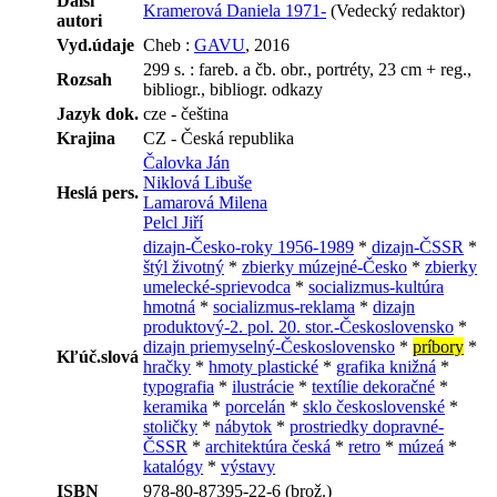
Ďalší
Kramerová Daniela 1971-
(Vedecký redaktor)
autori
Vyd.údaje
Cheb :
GAVU
, 2016
299 s. : fareb. a čb. obr., portréty, 23 cm + reg.,
Rozsah
bibliogr., bibliogr. odkazy
Jazyk dok.
cze - čeština
Krajina
CZ - Česká republika
Čalovka Ján
Niklová Libuše
Heslá pers.
Lamarová Milena
Pelcl Jiří
dizajn-Česko-roky 1956-1989
*
dizajn-ČSSR
*
štýl životný
*
zbierky múzejné-Česko
*
zbierky
umelecké-sprievodca
*
socializmus-kultúra
hmotná
*
socializmus-reklama
*
dizajn
produktový-2. pol. 20. stor.-Československo
*
dizajn priemyselný-Československo
*
príbory
*
Kľúč.slová
hračky
*
hmoty plastické
*
grafika knižná
*
typografia
*
ilustrácie
*
textílie dekoračné
*
keramika
*
porcelán
*
sklo československé
*
stoličky
*
nábytok
*
prostriedky dopravné-
ČSSR
*
architektúra česká
*
retro
*
múzeá
*
katalógy
*
výstavy
ISBN
978-80-87395-22-6 (brož.)