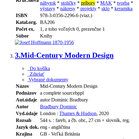
Kľúč.slová
nábytok
*
stoličky
*
príbory
*
MAK
*
tvorba
*
výstavy
*
nákresy
*
projekty
*
sklo
*
keramika
ISBN
978-3-0356-2296-6 (viaz.)
Katal.org.
BA206
Počet ex.
1, z toho voľných 0, prezenčne 1
Súbor
Knihy
3.
Mid-Century Modern Design
Do košíka
Zdielať
Vybrané dokumenty
Názov
Mid-Century Modern Design
Podnázov
a complete sourcebppl
Aut.údaje
autor Dominic Bradbury
Autor
Bradbury Dominic
Vyd.údaje
London :
Thames & Hudson
, 2020
Rozsah
544 s. : fareb, a čb. obr., 27 cm + slovník, reg.
Jazyk dok.
eng - angličtina
Krajina
GB - Veľká Británia