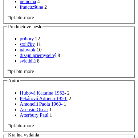
nemčina
4
francúzština
2
#tpl-btn-more
Predmetové heslo
príbory
22
stoličky
11
nábytok
10
dizajn priemyselný
8
svietidlá
8
#tpl-btn-more
Autor
Hubová Katarína 1952-
2
Pekárová Adriena 1950-
2
Antonelli Paola 1963-
1
Asensio Oscar
1
Atterbury Paul
1
#tpl-btn-more
Krajina vydania