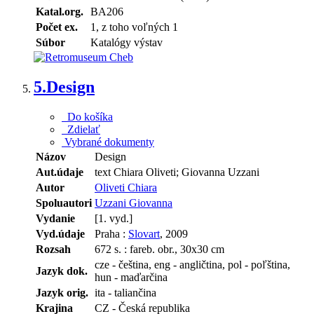
Katal.org.
BA206
Počet ex.
1, z toho voľných 1
Súbor
Katalógy výstav
5.
Design
Do košíka
Zdielať
Vybrané dokumenty
Názov
Design
Aut.údaje
text Chiara Oliveti; Giovanna Uzzani
Autor
Oliveti Chiara
Spoluautori
Uzzani Giovanna
Vydanie
[1. vyd.]
Vyd.údaje
Praha :
Slovart
, 2009
Rozsah
672 s. : fareb. obr., 30x30 cm
cze - čeština, eng - angličtina, pol - poľština,
Jazyk dok.
hun - maďarčina
Jazyk orig.
ita - taliančina
Krajina
CZ - Česká republika