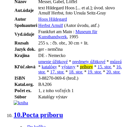
Názov
Messer, Gabel, Löffel
text Hildegard Hoos [... et al.]; úvod. slovo
Aut.údaje
Arnulf Herbst, foto Ursula Seitz-Gray
Autor
Hoos Hildegard
Spoluautori
Herbst Arnulf
(Autor úvodu, atď.)
Frankfurt am Main :
Museum für
Vyd.údaje
Kunsthandwerk
, 1995
Rozsah
255 s. : čb. obr., 30 cm + lit.
Jazyk dok.
ger - nemčina
Krajina
DE - Nemecko
umenie úžitkové
*
predmety úžitkové
*
múzeá
Kľúč.slová
*
katalógy
*
výstavy
*
príbory
*
15. stor.
*
16.
stor.
*
17. stor.
*
18. stor.
*
19. stor.
*
20. stor.
ISBN
3-88270-069-6 (brož.)
Katal.org.
BA206
Počet ex.
1, z toho voľných 1
Súbor
Katalógy výstav
10.
Pocta príboru
Do košíka