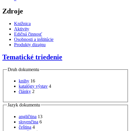
Zdroje
Knižnica
Aktivity
Edičná činnosť
Osobnosti a inštitúcie
Produkty dizajnu
Tematické triedenie
Druh dokumentu
knihy
16
katalógy výstav
4
články
2
Jazyk dokumentu
angličtina
13
slovenčina
6
čeština
4