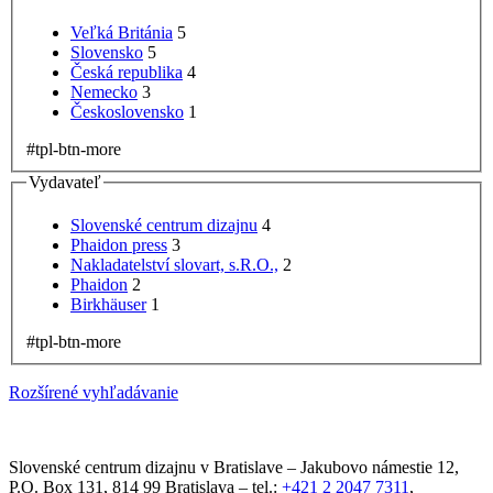
Veľká Británia
5
Slovensko
5
Česká republika
4
Nemecko
3
Československo
1
#tpl-btn-more
Vydavateľ
Slovenské centrum dizajnu
4
Phaidon press
3
Nakladatelství slovart, s.R.O.,
2
Phaidon
2
Birkhäuser
1
#tpl-btn-more
Rozšírené vyhľadávanie
Slovenské centrum dizajnu v Bratislave
–
Jakubovo námestie 12
,
P.O. Box 131,
814 99
Bratislava
– tel.:
+421 2 2047 7311
,