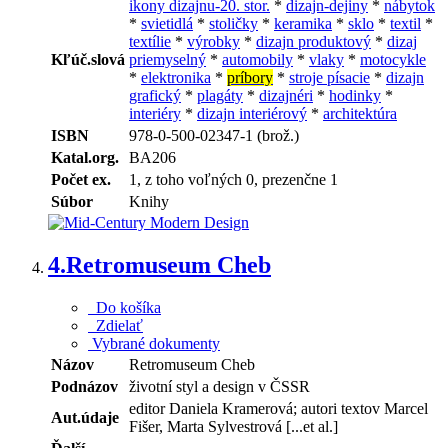
ikony dizajnu-20. stor.
*
dizajn-dejiny
*
nábytok
*
svietidlá
*
stoličky
*
keramika
*
sklo
*
textil
*
textílie
*
výrobky
*
dizajn produktový
*
dizaj
Kľúč.slová
priemyselný
*
automobily
*
vlaky
*
motocykle
*
elektronika
*
príbory
*
stroje písacie
*
dizajn
grafický
*
plagáty
*
dizajnéri
*
hodinky
*
interiéry
*
dizajn interiérový
*
architektúra
ISBN
978-0-500-02347-1 (brož.)
Katal.org.
BA206
Počet ex.
1, z toho voľných 0, prezenčne 1
Súbor
Knihy
4.
Retromuseum Cheb
Do košíka
Zdielať
Vybrané dokumenty
Názov
Retromuseum Cheb
Podnázov
životní styl a design v ČSSR
editor Daniela Kramerová; autori textov Marcel
Aut.údaje
Fišer, Marta Sylvestrová [...et al.]