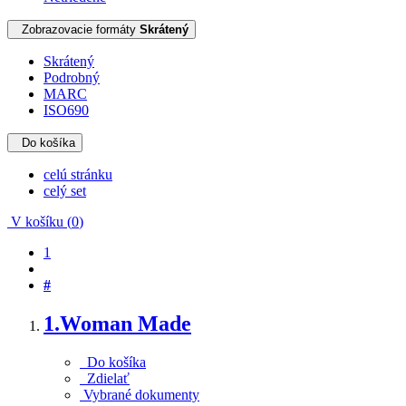
Zobrazovacie formáty
Skrátený
Skrátený
Podrobný
MARC
ISO690
Do košíka
celú stránku
celý set
V košíku (
0
)
1
#
1.
Woman Made
Do košíka
Zdielať
Vybrané dokumenty