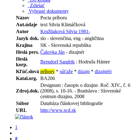
Zdielať
Vybrané dokumenty
Názov
Pocta príboru
Aut.údaje
text Silvia Klimáčková
Autor
Kružliaková Silvia 1981-
Jazyk dok.
slo - slovenčina, eng - angličtina
Krajina
SK - Slovenská republika
Heslá pers.
Čalovka Ján
- dizajnér
Heslá
Berndorf Sandrik
: Hodruša Hámre
korp.
Kľúč.slová
príbory
*
súťaže
*
dizajn
*
dizajnéri
Katal.org.
BA206
Designum : časopis o dizajne. Roč. XIV., č. 6
Zdroj.dok.
(2008), s. 10-16. - Bratislava : Slovenské
centrum dizajnu, 2008
Súbor
Databáza článkovej bibliografie
URL
http://www.scd.sk
1
#