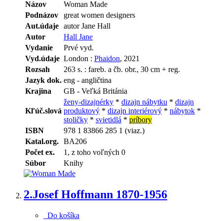
Názov
Woman Made
Podnázov
great women designers
Aut.údaje
autor Jane Hall
Autor
Hall Jane
Vydanie
Prvé vyd.
Vyd.údaje
London :
Phaidon
, 2021
Rozsah
263 s. : fareb. a čb. obr., 30 cm + reg.
Jazyk dok.
eng - angličtina
Krajina
GB - Veľká Británia
ženy-dizajnérky
*
dizajn nábytku
*
dizajn
Kľúč.slová
produktový
*
dizajn interiérový
*
nábytok
*
stoličky
*
svietidlá
*
príbory
ISBN
978 1 83866 285 1 (viaz.)
Katal.org.
BA206
Počet ex.
1, z toho voľných 0
Súbor
Knihy
2.
Josef Hoffmann 1870-1956
Do košíka