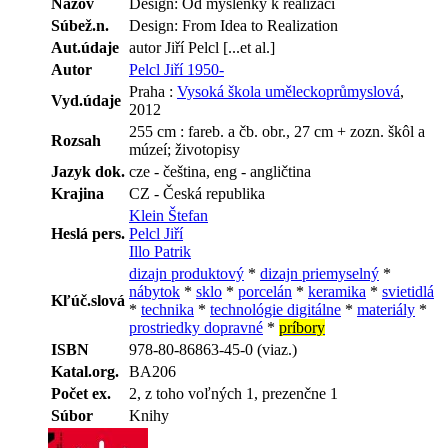
Názov
Design: Od myšlenky k realizaci
Súbež.n.
Design: From Idea to Realization
Aut.údaje
autor Jiří Pelcl [...et al.]
Autor
Pelcl Jiří 1950-
Praha :
Vysoká škola uměleckoprůmyslová
,
Vyd.údaje
2012
255 cm : fareb. a čb. obr., 27 cm + zozn. škôl a
Rozsah
múzeí; životopisy
Jazyk dok.
cze - čeština, eng - angličtina
Krajina
CZ - Česká republika
Klein Štefan
Heslá pers.
Pelcl Jiří
Illo Patrik
dizajn produktový
*
dizajn priemyselný
*
nábytok
*
sklo
*
porcelán
*
keramika
*
svietidlá
Kľúč.slová
*
technika
*
technológie digitálne
*
materiály
*
prostriedky dopravné
*
príbory
ISBN
978-80-86863-45-0 (viaz.)
Katal.org.
BA206
Počet ex.
2, z toho voľných 1, prezenčne 1
Súbor
Knihy