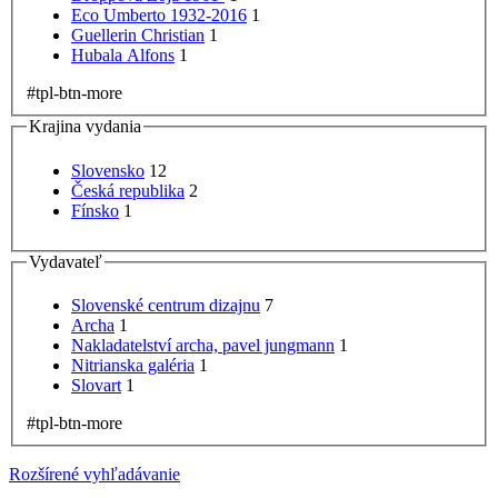
Eco Umberto 1932-2016
1
Guellerin Christian
1
Hubala Alfons
1
#tpl-btn-more
Krajina vydania
Slovensko
12
Česká republika
2
Fínsko
1
Vydavateľ
Slovenské centrum dizajnu
7
Archa
1
Nakladatelství archa, pavel jungmann
1
Nitrianska galéria
1
Slovart
1
#tpl-btn-more
Rozšírené vyhľadávanie