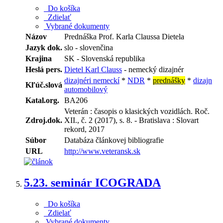
Do košíka
Zdielať
Vybrané dokumenty
Názov
Prednáška Prof. Karla Claussa Dietela
Jazyk dok.
slo - slovenčina
Krajina
SK - Slovenská republika
Heslá pers.
Dietel Karl Clauss
- nemecký dizajnér
dizajnéri nemeckí
*
NDR
*
prednášky
*
dizajn
Kľúč.slová
automobilový
Katal.org.
BA206
Veterán : časopis o klasických vozidlách. Roč.
Zdroj.dok.
XII., č. 2 (2017), s. 8. - Bratislava : Slovart
rekord, 2017
Súbor
Databáza článkovej bibliografie
URL
http://www.veteransk.sk
5.
23. seminár ICOGRADA
Do košíka
Zdielať
Vybrané dokumenty