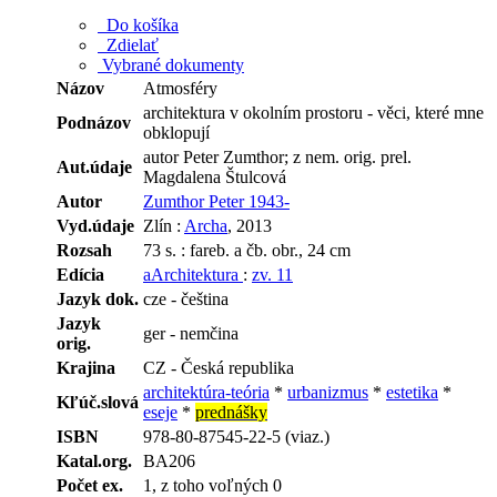
Do košíka
Zdielať
Vybrané dokumenty
Názov
Atmosféry
architektura v okolním prostoru - věci, které mne
Podnázov
obklopují
autor Peter Zumthor; z nem. orig. prel.
Aut.údaje
Magdalena Štulcová
Autor
Zumthor Peter 1943-
Vyd.údaje
Zlín :
Archa
, 2013
Rozsah
73 s. : fareb. a čb. obr., 24 cm
Edícia
aArchitektura
:
zv. 11
Jazyk dok.
cze - čeština
Jazyk
ger - nemčina
orig.
Krajina
CZ - Česká republika
architektúra-teória
*
urbanizmus
*
estetika
*
Kľúč.slová
eseje
*
prednášky
ISBN
978-80-87545-22-5 (viaz.)
Katal.org.
BA206
Počet ex.
1, z toho voľných 0