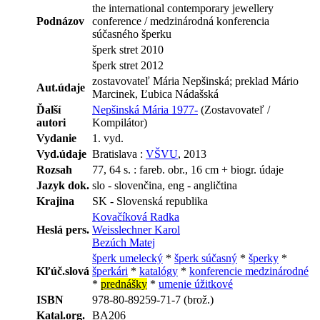
the international contemporary jewellery
Podnázov
conference / medzinárodná konferencia
súčasného šperku
šperk stret 2010
šperk stret 2012
zostavovateľ Mária Nepšinská; preklad Mário
Aut.údaje
Marcinek, Ľubica Nádašská
Ďalší
Nepšinská Mária 1977-
(Zostavovateľ /
autori
Kompilátor)
Vydanie
1. vyd.
Vyd.údaje
Bratislava :
VŠVU
, 2013
Rozsah
77, 64 s. : fareb. obr., 16 cm + biogr. údaje
Jazyk dok.
slo - slovenčina, eng - angličtina
Krajina
SK - Slovenská republika
Kovačíková Radka
Heslá pers.
Weisslechner Karol
Bezúch Matej
šperk umelecký
*
šperk súčasný
*
šperky
*
Kľúč.slová
šperkári
*
katalógy
*
konferencie medzinárodné
*
prednášky
*
umenie úžitkové
ISBN
978-80-89259-71-7 (brož.)
Katal.org.
BA206