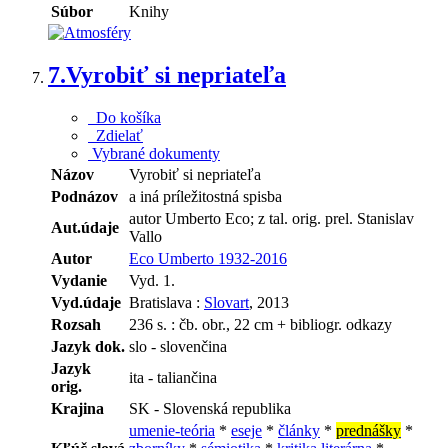
Súbor
Knihy
7.
Vyrobiť si nepriateľa
Do košíka
Zdielať
Vybrané dokumenty
Názov
Vyrobiť si nepriateľa
Podnázov
a iná príležitostná spisba
autor Umberto Eco; z tal. orig. prel. Stanislav
Aut.údaje
Vallo
Autor
Eco Umberto 1932-2016
Vydanie
Vyd. 1.
Vyd.údaje
Bratislava :
Slovart
, 2013
Rozsah
236 s. : čb. obr., 22 cm + bibliogr. odkazy
Jazyk dok.
slo - slovenčina
Jazyk
ita - taliančina
orig.
Krajina
SK - Slovenská republika
umenie-teória
*
eseje
*
články
*
prednášky
*