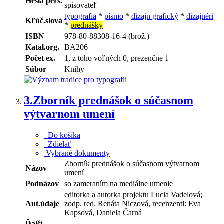
Heslá pers.
spisovateľ
typografia
*
písmo
*
dizajn grafický
*
dizajnéri
Kľúč.slová
*
prednášky
ISBN
978-80-88308-16-4 (brož.)
Katal.org.
BA206
Počet ex.
1, z toho voľných 0, prezenčne 1
Súbor
Knihy
3.
Zborník prednášok o súčasnom
výtvarnom umení
Do košíka
Zdielať
Vybrané dokumenty
Zborník prednášok o súčasnom výtvarnom
Názov
umení
Podnázov
so zameraním na mediálne umenie
editorka a autorka projektu Lucia Vadelová;
Aut.údaje
zodp. red. Renáta Niczová, recenzenti: Eva
Kapsová, Daniela Čarná
Ďalší