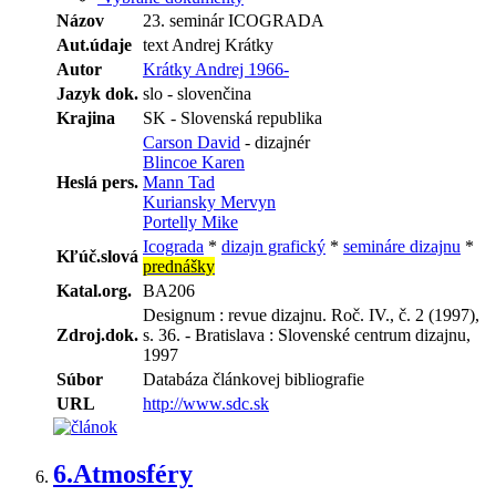
Názov
23. seminár ICOGRADA
Aut.údaje
text Andrej Krátky
Autor
Krátky Andrej 1966-
Jazyk dok.
slo - slovenčina
Krajina
SK - Slovenská republika
Carson David
- dizajnér
Blincoe Karen
Heslá pers.
Mann Tad
Kuriansky Mervyn
Portelly Mike
Icograda
*
dizajn grafický
*
semináre dizajnu
*
Kľúč.slová
prednášky
Katal.org.
BA206
Designum : revue dizajnu. Roč. IV., č. 2 (1997),
Zdroj.dok.
s. 36. - Bratislava : Slovenské centrum dizajnu,
1997
Súbor
Databáza článkovej bibliografie
URL
http://www.sdc.sk
6.
Atmosféry