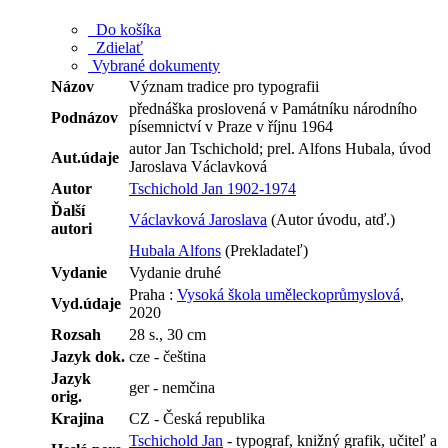
Do košíka
Zdielať
Vybrané dokumenty
Názov
Význam tradice pro typografii
přednáška proslovená v Památníku národního
Podnázov
písemnictví v Praze v říjnu 1964
autor Jan Tschichold; prel. Alfons Hubala, úvod
Aut.údaje
Jaroslava Václavková
Autor
Tschichold Jan 1902-1974
Ďalší
Václavková Jaroslava
(Autor úvodu, atď.)
autori
Hubala Alfons
(Prekladateľ)
Vydanie
Vydanie druhé
Praha :
Vysoká škola uměleckoprůmyslová
,
Vyd.údaje
2020
Rozsah
28 s., 30 cm
Jazyk dok.
cze - čeština
Jazyk
ger - nemčina
orig.
Krajina
CZ - Česká republika
Tschichold Jan
- typograf, knižný grafik, učiteľ a