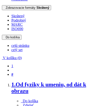
Zobrazovacie formáty
Skrátený
Skrátený
Podrobný
MARC
ISO690
Do košíka
celú stránku
celý set
V košíku (
0
)
1
#
1.
Od fyziky k umeniu, od dát k
obrazu
Do košíka
Zdielať