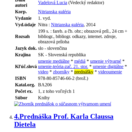
Vadelová Lucia
(Vedecký redaktor)
autori
Korp.
Nitrianska galéria
Vydanie
1. vyd.
Vyd.údaje
Nitra :
Nitrianska galéria
, 2014
199 s. : fareb. a čb. obr.; obrazová príl., 24 cm +
Rozsah
bibliogr., bibliogr. odkazy, internet. zdroje,
obrazová príloha
Jazyk dok.
slo - slovenčina
Krajina
SK - Slovenská republika
umenie mediálne
*
médiá
*
umenie výtvarné
*
Kľúč.slová
umenie-teória-zač. 21. stor.
*
umenie digitálne
*
video
*
zborníky
*
prednášky
*
videoumenie
ISBN
978-80-85746-66-2 (brož.)
Katal.org.
BA206
Počet ex.
1, z toho voľných 1
Súbor
Knihy
4.
Prednáška Prof. Karla Claussa
Dietela