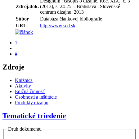
Designum : časopis o dizajne. Roč. XIX., č. 3
Zdroj.dok.
(2013), s. 24-25. - Bratislava : Slovenské
centrum dizajnu, 2013
Súbor
Databáza článkovej bibliografie
URL
http://www.scd.sk
1
#
Zdroje
Knižnica
Aktivity
Edičná činnosť
Osobnosti a inštitúcie
Produkty dizajnu
Tematické triedenie
Druh dokumentu