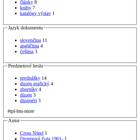
články
8
knihy
7
katalógy výstav
1
Jazyk dokumentu
slovenčina
11
angličtina
4
čeština
3
Predmetové heslo
prednášky
14
dizajn grafický
4
zborníky
4
dizajn
3
dizajnéri
3
#tpl-btn-more
Autor
Cross Nigel
1
Droppová Zoja 1961-
1