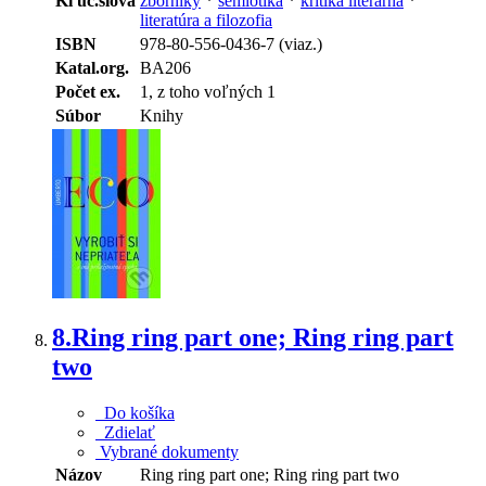
Kľúč.slová
zborníky
*
sémiotika
*
kritika literárna
*
literatúra a filozofia
ISBN
978-80-556-0436-7 (viaz.)
Katal.org.
BA206
Počet ex.
1, z toho voľných 1
Súbor
Knihy
8.
Ring ring part one; Ring ring part
two
Do košíka
Zdielať
Vybrané dokumenty
Názov
Ring ring part one; Ring ring part two