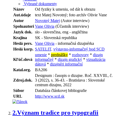
Vybrané dokumenty
Názov
Od fyziky k umeniu, od dát k obrazu
Aut.údaje
text Matej Novotný; foto archív Olivie Vane
Autor
Novotný Matej
(Autor interview)
Spoluautori
Vane Olivia
(Účastník interview)
Jazyk dok.
slo - slovenčina, eng - angličtina
Krajina
SK - Slovenská republika
Heslá pers.
Vane Olivia
- informačná dizajnérka
Heslá korp.
SATELIT
.
výstavno-informačný bod SCD
umenie
*
prednášky
*
rozhovory
*
dizajn
Kľúč.slová
informačný
*
dizajn grafický
*
vizualizácia
dátová
*
dizajnéri informační
Katal.org.
BA206
Designum : časopis o dizajne. Roč. XXVIII., č.
Zdroj.dok.
3 (2022), s. 36-43. - Bratislava : Slovenské
centrum dizajnu, 2022
Súbor
Databáza článkovej bibliografie
URL
http://www.scd.sk
2.
Význam tradice pro typografii