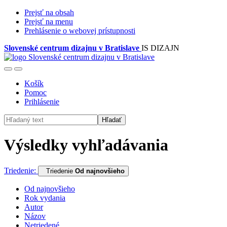
Prejsť na obsah
Prejsť na menu
Prehlásenie o webovej prístupnosti
Slovenské centrum dizajnu v Bratislave
IS DIZAJN
Košík
Pomoc
Prihlásenie
Hľadať
Výsledky vyhľadávania
Triedenie:
Triedenie
Od najnovšieho
Od najnovšieho
Rok vydania
Autor
Názov
Netriedené