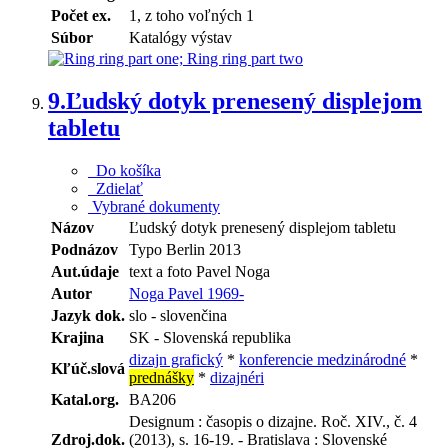
Počet ex.
1, z toho voľných 1
Súbor
Katalógy výstav
9.
Ľudský dotyk prenesený displejom
tabletu
Do košíka
Zdielať
Vybrané dokumenty
Názov
Ľudský dotyk prenesený displejom tabletu
Podnázov
Typo Berlin 2013
Aut.údaje
text a foto Pavel Noga
Autor
Noga Pavel 1969-
Jazyk dok.
slo - slovenčina
Krajina
SK - Slovenská republika
dizajn grafický
*
konferencie medzinárodné
*
Kľúč.slová
prednášky
*
dizajnéri
Katal.org.
BA206
Designum : časopis o dizajne. Roč. XIV., č. 4
Zdroj.dok.
(2013), s. 16-19. - Bratislava : Slovenské