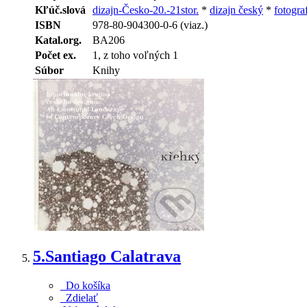
Kľúč.slová
dizajn-Česko-20.-21stor.
*
dizajn český
*
fotogra
ISBN
978-80-904300-0-6 (viaz.)
Katal.org.
BA206
Počet ex.
1, z toho voľných 1
Súbor
Knihy
5.
Santiago Calatrava
Do košíka
Zdielať