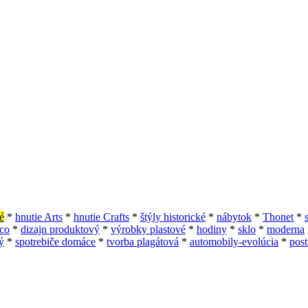
é
*
hnutie Arts
*
hnutie Crafts
*
štýly historické
*
nábytok
*
Thonet
*
eco
*
dizajn produktový
*
výrobky plastové
*
hodiny
*
sklo
*
moderna
ý
*
spotrebiče domáce
*
tvorba plagátová
*
automobily-evolúcia
*
pos