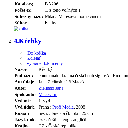
Katal.org.
BA206
Počet ex.
1, z toho voľných 1
Súbežný názov
Milada Marešová: home cinema
Súbor
Knihy
4.
Křehký
Do košíka
Zdielať
Vybrané dokumenty
Názov
Křehký
Podnázov
emocionální krajina českého designu/An Emotio
Aut.údaje
Jana Zielinski; Jiří Macek
Autor
Zielinski Jana
Spoluautori
Macek Jiří
Vydanie
1. vyd.
Vyd.údaje
Praha :
Profi Media
, 2008
Rozsah
nestr. : fareb. a čb. obr., 25 cm
Jazyk dok.
cze - čeština, eng - angličtina
Krajina
CZ - Česká republika