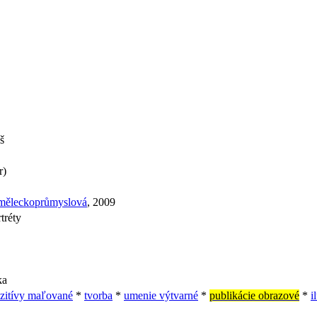
š
r)
uměleckoprůmyslová
, 2009
rtréty
ka
zitívy maľované
*
tvorba
*
umenie výtvarné
*
publikácie obrazové
*
i