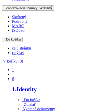
Zobrazovacie formáty
Skrátený
Skrátený
Podrobný
MARC
ISO690
Do košíka
celú stránku
celý set
V košíku (
0
)
1
#
1.
Identity
Do košíka
Zdielať
Vybrané dokumenty