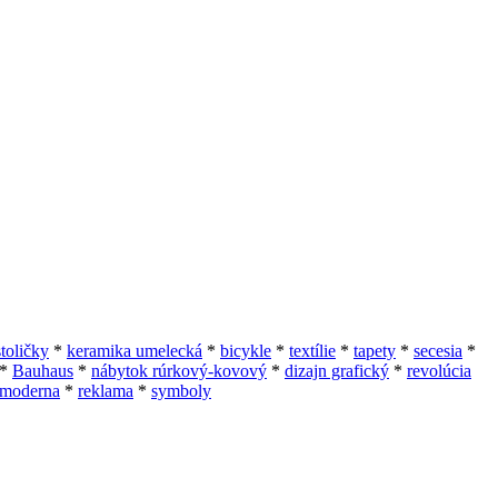
stoličky
*
keramika umelecká
*
bicykle
*
textílie
*
tapety
*
secesia
*
*
Bauhaus
*
nábytok rúrkový-kovový
*
dizajn grafický
*
revolúcia
tmoderna
*
reklama
*
symboly