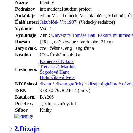
Názov
Identity
Podnázov
international student project
Aut.údaje
editor Vít Jakubíček; Vít Jakubíček, Vladimíra Č
Ďalší autori
Jakubíček Vít 1987-
(Vedecký redaktor)
Vydanie
Vyd. 1.
Vyd.údaje
Zlín :
Univerzita Tomáše Bati, Fakulta multimedi
Rozsah
[76] s., nečíslované : fareb. obr., 21 cm
Jazyk dok.
cze - čeština, eng - angličtina
Krajina
CZ - Česká republika
Kamenská Nikola
Tretiaková Martina
Heslá pers.
Šegedová Hana
Holubčíková Iveta
Kľúč.slová
dizajn
*
dizajn grafický
*
dizajn digitálny
*
návrh
ISBN
978-80-7678-246-4 (brož.)
Katal.org.
BA206
Počet ex.
1, z toho voľných 1
Súbor
Knihy
2.
Dizajn