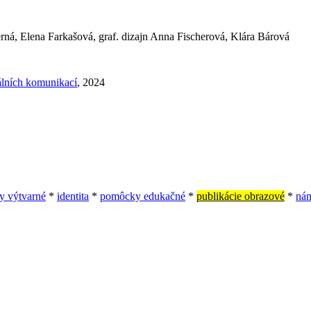
erná, Elena Farkašová, graf. dizajn Anna Fischerová, Klára Bárová
álních komunikací
, 2024
y výtvarné
*
identita
*
pomôcky edukačné
*
publikácie obrazové
*
nám