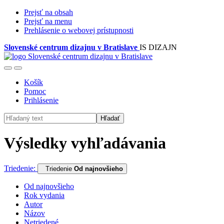
Prejsť na obsah
Prejsť na menu
Prehlásenie o webovej prístupnosti
Slovenské centrum dizajnu v Bratislave
IS DIZAJN
Košík
Pomoc
Prihlásenie
Hľadať
Výsledky vyhľadávania
Triedenie:
Triedenie
Od najnovšieho
Od najnovšieho
Rok vydania
Autor
Názov
Netriedené