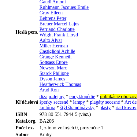
Gaudí Antoni
Ruhlmann Jacques-Emile
Gray Eileen
Behrens Peter
Breuer Marcel Lajos
Perriand Charlotte
Heslá pers.
Wright Frank Lloyd
Aalto Alvar
Miller Herman
Castiglioni Achille
Grange Kenneth
Sottsass Ettore
Newson Marc
Starck Philippe
Dyson James
Heatherwick Thomas
Arad Ron
dizajn-dejiny
*
encyklopédie
*
publikácie obrazov
Kľúč.slová
šperky secesné
*
lampy
*
plagáty secesné
*
Art d
kultúrna
*
štýl škandinávsky
*
plasty
*
riad kovov
ISBN
978-80-551-7944-5 (viaz.)
Katal.org.
BA206
Počet ex.
1, z toho voľných 0, prezenčne 1
Súbor
Knihy