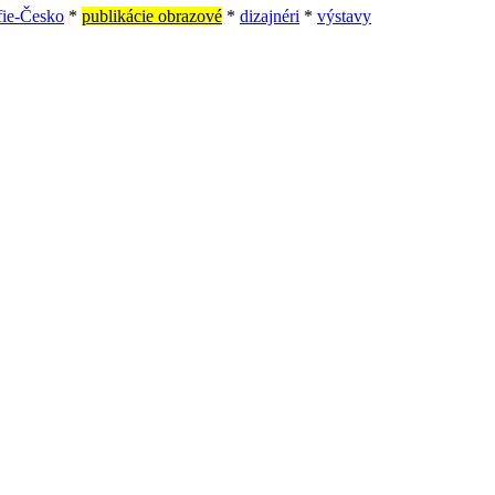
fie-Česko
*
publikácie obrazové
*
dizajnéri
*
výstavy