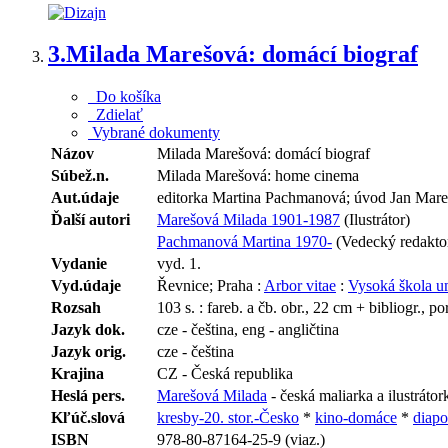
3.
Milada Marešová: domácí biograf
Do košíka
Zdielať
Vybrané dokumenty
Názov
Milada Marešová: domácí biograf
Súbež.n.
Milada Marešová: home cinema
Aut.údaje
editorka Martina Pachmanová; úvod Jan Mare
Ďalší autori
Marešová Milada 1901-1987
(Ilustrátor)
Pachmanová Martina 1970-
(Vedecký redakto
Vydanie
vyd. 1.
Vyd.údaje
Řevnice; Praha :
Arbor vitae
:
Vysoká škola 
Rozsah
103 s. : fareb. a čb. obr., 22 cm + bibliogr., po
Jazyk dok.
cze - čeština, eng - angličtina
Jazyk orig.
cze - čeština
Krajina
CZ - Česká republika
Heslá pers.
Marešová Milada
- česká maliarka a ilustrátor
Kľúč.slová
kresby-20. stor.-Česko
*
kino-domáce
*
diapo
ISBN
978-80-87164-25-9 (viaz.)