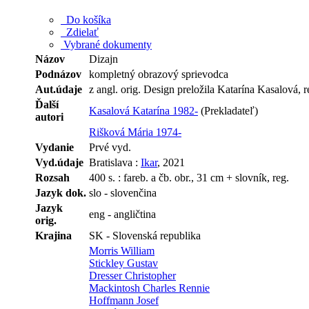
Do košíka
Zdielať
Vybrané dokumenty
Názov
Dizajn
Podnázov
kompletný obrazový sprievodca
Aut.údaje
z angl. orig. Design preložila Katarína Kasalová
Ďalší
Kasalová Katarína 1982-
(Prekladateľ)
autori
Rišková Mária 1974-
Vydanie
Prvé vyd.
Vyd.údaje
Bratislava :
Ikar
, 2021
Rozsah
400 s. : fareb. a čb. obr., 31 cm + slovník, reg.
Jazyk dok.
slo - slovenčina
Jazyk
eng - angličtina
orig.
Krajina
SK - Slovenská republika
Morris William
Stickley Gustav
Dresser Christopher
Mackintosh Charles Rennie
Hoffmann Josef