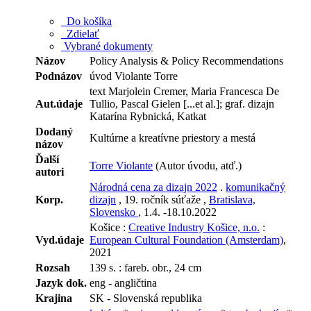
Do košíka
Zdielať
Vybrané dokumenty
Názov
Policy Analysis & Policy Recommendations
Podnázov
úvod Violante Torre
text Marjolein Cremer, Maria Francesca De
Aut.údaje
Tullio, Pascal Gielen [...et al.]; graf. dizajn
Katarína Rybnická, Katkat
Dodaný
Kultúrne a kreatívne priestory a mestá
názov
Ďalší
Torre Violante
(Autor úvodu, atď.)
autori
Národná cena za dizajn 2022
.
komunikačný
Korp.
dizajn
, 19. ročník súťaže ,
Bratislava,
Slovensko
, 1.4. -18.10.2022
Košice :
Creative Industry Košice, n.o.
:
Vyd.údaje
European Cultural Foundation (Amsterdam)
,
2021
Rozsah
139 s. : fareb. obr., 24 cm
Jazyk dok.
eng - angličtina
Krajina
SK - Slovenská republika