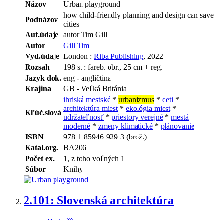
Názov
Urban playground
how child-friendly planning and design can save
Podnázov
cities
Aut.údaje
autor Tim Gill
Autor
Gill Tim
Vyd.údaje
London :
Riba Publishing
, 2022
Rozsah
198 s. : fareb. obr., 25 cm + reg.
Jazyk dok.
eng - angličtina
Krajina
GB - Veľká Británia
ihriská mestské
*
urbanizmus
*
deti
*
architektúra miest
*
ekológia miest
*
Kľúč.slová
udržateľnosť
*
priestory verejné
*
mestá
moderné
*
zmeny klimatické
*
plánovanie
ISBN
978-1-85946-929-3 (brož.)
Katal.org.
BA206
Počet ex.
1, z toho voľných 1
Súbor
Knihy
2.
101: Slovenská architektúra