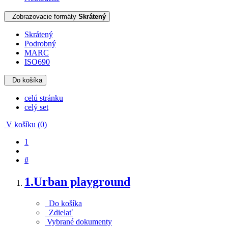
Zobrazovacie formáty
Skrátený
Skrátený
Podrobný
MARC
ISO690
Do košíka
celú stránku
celý set
V košíku (
0
)
1
#
1.
Urban playground
Do košíka
Zdielať
Vybrané dokumenty