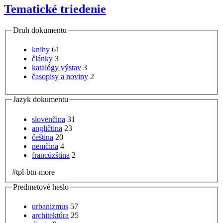
Tematické triedenie
Druh dokumentu
knihy
61
články
3
katalógy výstav
3
časopisy a noviny
2
Jazyk dokumentu
slovenčina
31
angličtina
23
čeština
20
nemčina
4
francúzština
2
#tpl-btn-more
Predmetové heslo
urbanizmus
57
architektúra
25