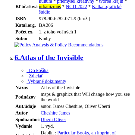
kultúra
*
priemysel kreatívny
*
tvorba krajín
*
Kľúč.slová
urbanizmus
*
NCD 2022
*
Katkat-grafické
štúdio
ISBN
978-90-6282-071-9 (brož.)
Katal.org.
BA206
Počet ex.
1, z toho voľných 1
Súbor
Knihy
6.
Atlas of the Invisible
Do košíka
Zdielať
Vybrané dokumenty
Názov
Atlas of the Invisible
maps & graphics that Will change how you see
Podnázov
the world
Aut.údaje
autori James Cheshire, Oliver Uberti
Autor
Cheshire James
Spoluautori
Uberti Oliver
Vydanie
1. vyd.
Dablin :
Particular Books, an imprint of