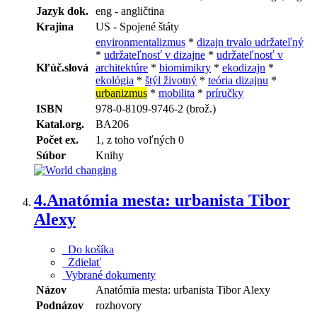
Jazyk dok.
eng - angličtina
Krajina
US - Spojené štáty
environmentalizmus
*
dizajn trvalo udržateľný
*
udržateľnosť v dizajne
*
udržateľnosť v
Kľúč.slová
architektúre
*
biomimikry
*
ekodizajn
*
ekológia
*
štýl životný
*
teória dizajnu
*
urbanizmus
*
mobilita
*
príručky
ISBN
978-0-8109-9746-2 (brož.)
Katal.org.
BA206
Počet ex.
1, z toho voľných 0
Súbor
Knihy
4.
Anatómia mesta: urbanista Tibor
Alexy
Do košíka
Zdielať
Vybrané dokumenty
Názov
Anatómia mesta: urbanista Tibor Alexy
Podnázov
rozhovory