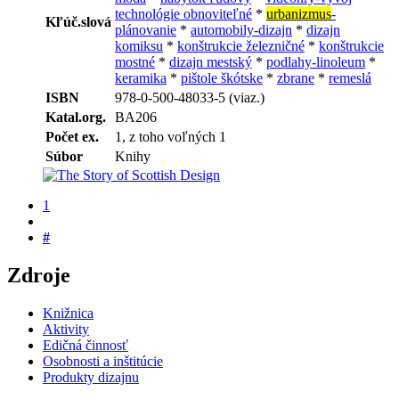
technológie obnoviteľné
*
urbanizmus
-
Kľúč.slová
plánovanie
*
automobily-dizajn
*
dizajn
komiksu
*
konštrukcie železničné
*
konštrukcie
mostné
*
dizajn mestský
*
podlahy-linoleum
*
keramika
*
pištole škótske
*
zbrane
*
remeslá
ISBN
978-0-500-48033-5 (viaz.)
Katal.org.
BA206
Počet ex.
1, z toho voľných 1
Súbor
Knihy
1
#
Zdroje
Knižnica
Aktivity
Edičná činnosť
Osobnosti a inštitúcie
Produkty dizajnu