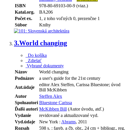
ISBN
978-80-69103-00-9 (viaz.)
Katal.org.
BA206
Počet ex.
1, z toho voľných 0, prezenčne 1
Súbor
Knihy
3.
World changing
Do košíka
Zdielať
Vybrané dokumenty
Názov
World changing
Podnázov
a user's guide for the 21st century
editor Alex Steffen, Carissa Bluestone; úvod
Aut.údaje
Bill McKibben
Autor
Steffen Alex
Spoluautori
Bluestone Carissa
Ďalší autori
McKibben Bill
(Autor úvodu, atď.)
Vydanie
revidované a aktualizované vyd.
Vyd.údaje
New York :
Abrams
, 2011
Rozsah
598 s. : fareb. a čb. obr., 24 cm + bibliogr., reg.