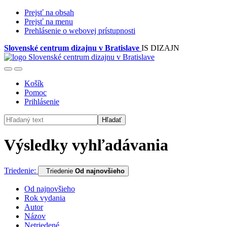
Prejsť na obsah
Prejsť na menu
Prehlásenie o webovej prístupnosti
Slovenské centrum dizajnu v Bratislave
IS DIZAJN
Košík
Pomoc
Prihlásenie
Hľadať
Výsledky vyhľadávania
Triedenie:
Triedenie
Od najnovšieho
Od najnovšieho
Rok vydania
Autor
Názov
Netriedené