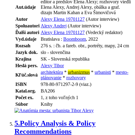
editor a predslov Elena Alexy; rozhovory viedli
Aut.údaje
Elena Alexy, Andrej Alexy, obálka a graf.
dizajn Martin Kahan a Eva Šimovičová
Autor
Alexy Elena 19701127
(Autor interview)
Spoluautori
Alexy Andrej
(Autor interview)
Ďalší autori
Alexy Elena 19701127
(Vedecký redaktor)
Vyd.údaje
Bratislava :
Boomboom
, 2022
Rozsah
276 s. : čb. a fareb. obr., portréty, mapy, 24 cm
Jazyk dok.
slo - slovenčina
Krajina
SK - Slovenská republika
Heslá pers.
Alexy Tibor
architektúra
*
urbanizmus
*
urbanisti
*
mesto-
Kľúč.slová
plánovanie
*
rozhovory
ISBN
978-80-971297-2-9 (viaz.)
Katal.org.
BA206
Počet ex.
1, z toho voľných 1
Súbor
Knihy
5.
Policy Analysis & Policy
Recommendations