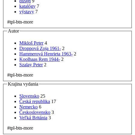
dizajn
9
katalógy
7
výstavy
7
#tpl-btn-more
Autor
Mikloš Peter
4
Droppová Zoja 1961-
2
Hammerová Henrieta 1963-
2
Koolhaas Rem 1944-
2
Szalay Peter
2
#tpl-btn-more
Krajina vydania
Slovensko
25
Česká republika
17
Nemecko
6
Československo
3
Veľká Británia
3
#tpl-btn-more