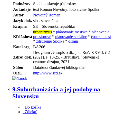
Podnázov
Spolka oslavuje päť rokov
Aut.údaje
text Roman Novotný; foto archív Spolka
Autor
Novotný Roman
Jazyk dok.
slo - slovenčina
Krajina
SK - Slovenská republika
urbanizmus
*
plánovanie mestské
*
plánovanie
Kľúč.slová
priestorové
*
plánovanie sociálne
*
tvorba miest
*
združenie Spolka
*
dizajn
Katal.org.
BA206
Designum : časopis o dizajne. Roč. XXVII. č 2
Zdroj.dok.
(2021). s. 18-25. - Bratislava : Slovenské
centrum dizajnu, 2021
Súbor
Databáza článkovej bibliografie
URL
http://www.scd.sk
9.
Suburbanizácia a jej podoby na
Slovensku
Do košíka
Zdielať