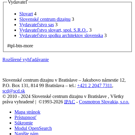
Vydavateľ
Slovart
4
Slovenské centrum dizajnu
3
Vydavateľstvo sas
3
Vydavateľstvo slovart, spol. S.R.O.,
3
Vydavateľstvo spolku architektov slovenska
3
#tpl-btn-more
Rozšírené vyhľadávanie
Slovenské centrum dizajnu v Bratislave
–
Jakubovo námestie 12
,
P.O. Box 131,
814 99
Bratislava
– tel.:
+421 2 2047 7311
,
scd@scd.sk
© 2010 - 2024 Slovenské centrum dizajnu v Bratislave , Všetky
práva vyhradené | ©1993-2026
IPAC
-
Cosmotron Slovakia, s.r.o.
Mapa stránok
Prístupnosť
Súkromie
Modul OpenSearch
Napíšte nám