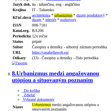
Jazyk dok.
ita - taliančina, eng - angličtina
Krajina
IT - Taliansko
architektúra
*
urbanizmus
*
dizajn produktový
*
Kľúč.slová
dizajn
*
interiér
*
rozhovory
ISSN
008-7181
Katal.org.
BA206
Periodicita
12x ročne
Status
prijaté
Súbor
Časopisy a denníky - súborný záznam periodika
URL
https://casabellaweb.eu/
Odkazy
(33) - Časopisy a denníky - číslo periodika
8.
Urbanizmus medzi angažovanou
utópiou a situovaným poznaním
Do košíka
Zdielať
Vybrané dokumenty
Urbanizmus
medzi angažovanou utópiou a
Názov
situovaným poznaním