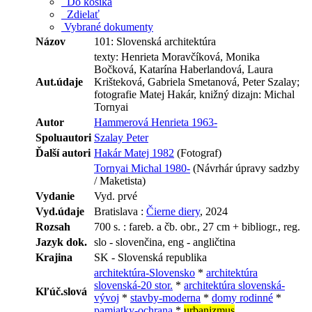
Do košíka
Zdielať
Vybrané dokumenty
Názov
101: Slovenská architektúra
texty: Henrieta Moravčíková, Monika
Bočková, Katarína Haberlandová, Laura
Aut.údaje
Krišteková, Gabriela Smetanová, Peter Szalay;
fotografie Matej Hakár, knižný dizajn: Michal
Tornyai
Autor
Hammerová Henrieta 1963-
Spoluautori
Szalay Peter
Ďalší autori
Hakár Matej 1982
(Fotograf)
Tornyai Michal 1980-
(Návrhár úpravy sadzby
/ Maketista)
Vydanie
Vyd. prvé
Vyd.údaje
Bratislava :
Čierne diery
, 2024
Rozsah
700 s. : fareb. a čb. obr., 27 cm + bibliogr., reg.
Jazyk dok.
slo - slovenčina, eng - angličtina
Krajina
SK - Slovenská republika
architektúra-Slovensko
*
architektúra
slovenská-20 stor.
*
architektúra slovenská-
Kľúč.slová
vývoj
*
stavby-moderna
*
domy rodinné
*
pamiatky-ochrana
*
urbanizmus