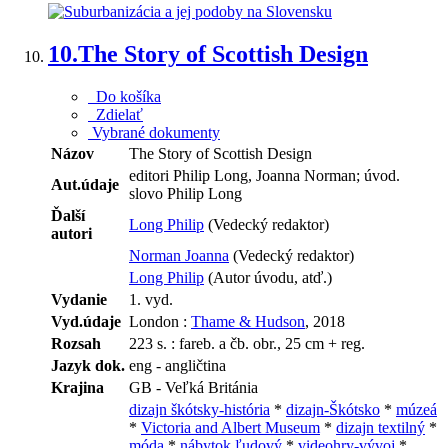
10.
The Story of Scottish Design
Do košíka
Zdielať
Vybrané dokumenty
Názov
The Story of Scottish Design
editori Philip Long, Joanna Norman; úvod.
Aut.údaje
slovo Philip Long
Ďalší
Long Philip
(Vedecký redaktor)
autori
Norman Joanna
(Vedecký redaktor)
Long Philip
(Autor úvodu, atď.)
Vydanie
1. vyd.
Vyd.údaje
London :
Thame & Hudson
, 2018
Rozsah
223 s. : fareb. a čb. obr., 25 cm + reg.
Jazyk dok.
eng - angličtina
Krajina
GB - Veľká Británia
dizajn škótsky-história
*
dizajn-Škótsko
*
múzeá
*
Victoria and Albert Museum
*
dizajn textilný
*
móda
*
nábytok ľudový
*
videohry-vývoj
*