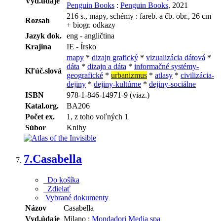
Vyd.údaje
Penguin Books
:
Penguin Books
, 2021
216 s., mapy, schémy : fareb. a čb. obr., 26 cm
Rozsah
+ biogr. odkazy
Jazyk dok.
eng - angličtina
Krajina
IE - Írsko
mapy
*
dizajn grafický
*
vizualizácia dátová
*
dáta
*
dizajn a dáta
*
informačné systémy-
Kľúč.slová
geografické
*
urbanizmus
*
atlasy
*
civilizácia-
dejiny
*
dejiny-kultúrne
*
dejiny-sociálne
ISBN
978-1-846-14971-9 (viaz.)
Katal.org.
BA206
Počet ex.
1, z toho voľných 1
Súbor
Knihy
7.
Casabella
Do košíka
Zdielať
Vybrané dokumenty
Názov
Casabella
Vyd.údaje
Milano :
Mondadori Media spa