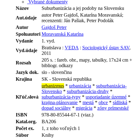
Vybrané dokumenty
Názov
Suburbanizácia a jej podoby na Slovensku
autor Peter Gajdoš, Katarína Moravanská;
Aut.údaje
recenzenti: Ján Pašiak, Peter Podolák
Autor
Gajdoš Peter
Spoluautori
Moravanská Katarína
Vydanie
1. vyd.
Bratislava :
VEDA
:
Sociologický ústav SAV
,
Vyd.údaje
2011
205 s. : fareb. obr., mapy, tabulky, 17x24 cm +
Rozsah
bibliogr. odkazy
Jazyk dok.
slo - slovenčina
Krajina
SK - Slovenská republika
urbanizmus
*
urbanizácia
*
suburbanizácia-
Slovensko
*
suburbanizácia-druhy
*
Kľúč.slová
suburbanizácia-typy
*
usporiadanie územné
*
krajina-plánovanie
*
mestá
*
obce
*
sídliská
*
dopad sociálny
*
migrácia
*
zóny prímestské
ISBN
978-80-85544-67-1 (viaz.)
Katal.org.
BA206
Počet ex.
1, z toho voľných 1
Súbor
Knihy