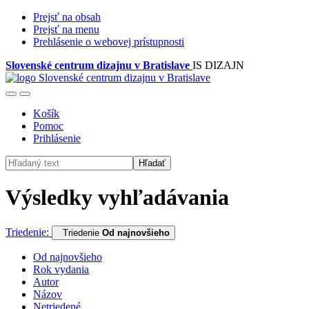
Prejsť na obsah
Prejsť na menu
Prehlásenie o webovej prístupnosti
Slovenské centrum dizajnu v Bratislave
IS DIZAJN
Košík
Pomoc
Prihlásenie
Hľadať
Výsledky vyhľadávania
Triedenie:
Triedenie
Od najnovšieho
Od najnovšieho
Rok vydania
Autor
Názov
Netriedené