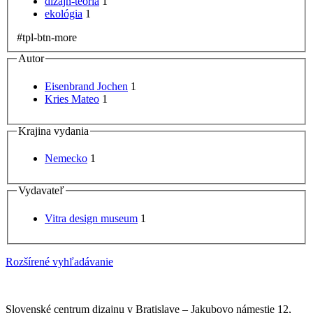
dizajn-teória
1
ekológia
1
#tpl-btn-more
Autor
Eisenbrand Jochen
1
Kries Mateo
1
Krajina vydania
Nemecko
1
Vydavateľ
Vitra design museum
1
Rozšírené vyhľadávanie
Slovenské centrum dizajnu v Bratislave
–
Jakubovo námestie 12
,