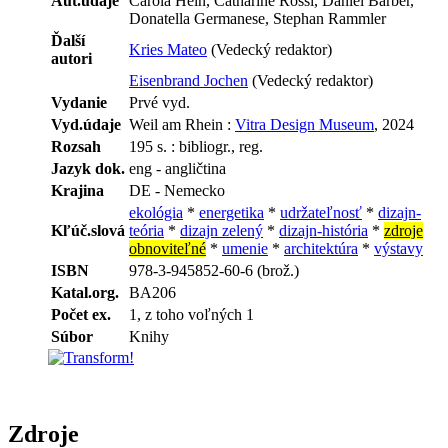
Aut.údaje
Carola Hein, Catharine Rossi, Daniel Barber,
Donatella Germanese, Stephan Rammler
Ďalší
Kries Mateo
(Vedecký redaktor)
autori
Eisenbrand Jochen
(Vedecký redaktor)
Vydanie
Prvé vyd.
Vyd.údaje
Weil am Rhein :
Vitra Design Museum
, 2024
Rozsah
195 s. : bibliogr., reg.
Jazyk dok.
eng - angličtina
Krajina
DE - Nemecko
ekológia
*
energetika
*
udržateľnosť
*
dizajn-
Kľúč.slová
teória
*
dizajn zelený
*
dizajn-história
*
zdroje
obnoviteľné
*
umenie
*
architektúra
*
výstavy
ISBN
978-3-945852-60-6 (brož.)
Katal.org.
BA206
Počet ex.
1, z toho voľných 1
Súbor
Knihy
Zdroje