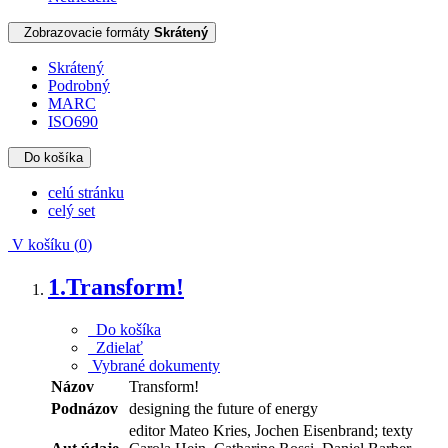
Zobrazovacie formáty
Skrátený
Skrátený
Podrobný
MARC
ISO690
Do košíka
celú stránku
celý set
V košíku (
0
)
1.
Transform!
Do košíka
Zdielať
Vybrané dokumenty
Názov
Transform!
Podnázov
designing the future of energy
editor Mateo Kries, Jochen Eisenbrand; texty