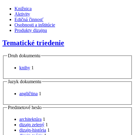
Knižnica
Aktivity
Edičná činnosť
Osobnosti a inštitúcie
Produkty dizajnu
Tematické triedenie
Druh dokumentu
knihy
1
Jazyk dokumentu
angličtina
1
Predmetové heslo
architektúra
1
dizajn zelený
1
dizajn-história
1