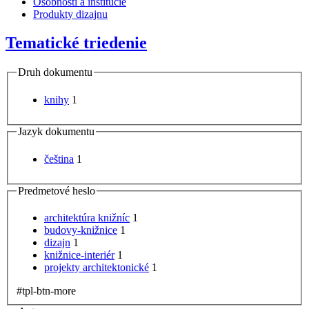
Osobnosti a inštitúcie
Produkty dizajnu
Tematické triedenie
Druh dokumentu
knihy
1
Jazyk dokumentu
čeština
1
Predmetové heslo
architektúra knižníc
1
budovy-knižnice
1
dizajn
1
knižnice-interiér
1
projekty architektonické
1
#tpl-btn-more