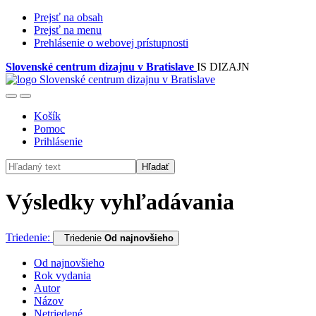
Prejsť na obsah
Prejsť na menu
Prehlásenie o webovej prístupnosti
Slovenské centrum dizajnu v Bratislave
IS DIZAJN
Košík
Pomoc
Prihlásenie
Hľadať
Výsledky vyhľadávania
Triedenie:
Triedenie
Od najnovšieho
Od najnovšieho
Rok vydania
Autor
Názov
Netriedené