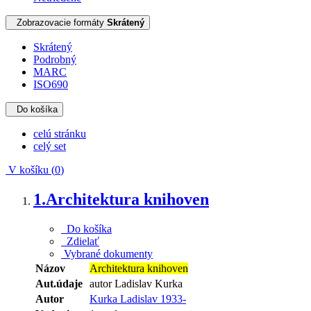
Zobrazovacie formáty
Skrátený
Skrátený
Podrobný
MARC
ISO690
Do košíka
celú stránku
celý set
V košíku (
0
)
1.
Architektura knihoven
Do košíka
Zdielať
Vybrané dokumenty
Názov
Architektura knihoven
Aut.údaje
autor Ladislav Kurka
Autor
Kurka Ladislav 1933-