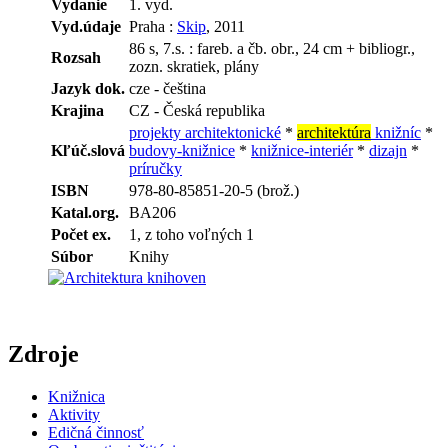
Vydanie
1. vyd.
Vyd.údaje
Praha :
Skip
, 2011
86 s, 7.s. : fareb. a čb. obr., 24 cm + bibliogr.,
Rozsah
zozn. skratiek, plány
Jazyk dok.
cze - čeština
Krajina
CZ - Česká republika
projekty architektonické
*
architektúra
knižníc
*
Kľúč.slová
budovy-knižnice
*
knižnice-interiér
*
dizajn
*
príručky
ISBN
978-80-85851-20-5 (brož.)
Katal.org.
BA206
Počet ex.
1, z toho voľných 1
Súbor
Knihy
Zdroje
Knižnica
Aktivity
Edičná činnosť