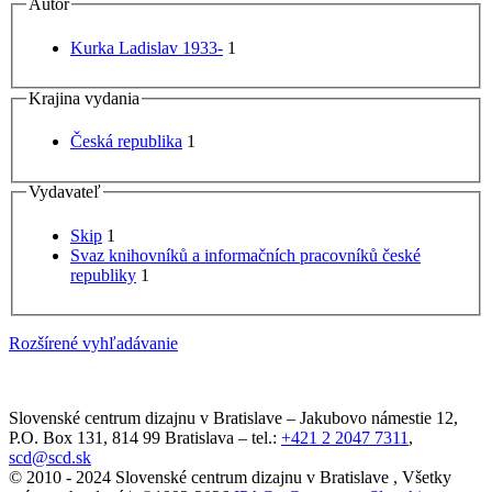
Autor
Kurka Ladislav 1933-
1
Krajina vydania
Česká republika
1
Vydavateľ
Skip
1
Svaz knihovníků a informačních pracovníků české
republiky
1
Rozšírené vyhľadávanie
Slovenské centrum dizajnu v Bratislave
–
Jakubovo námestie 12
,
P.O. Box 131,
814 99
Bratislava
– tel.:
+421 2 2047 7311
,
scd@scd.sk
© 2010 - 2024 Slovenské centrum dizajnu v Bratislave , Všetky