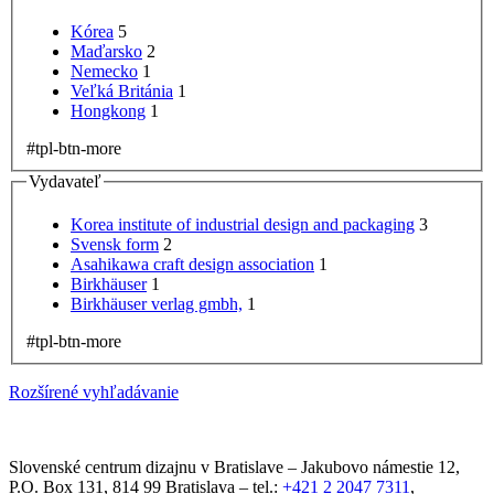
Kórea
5
Maďarsko
2
Nemecko
1
Veľká Británia
1
Hongkong
1
#tpl-btn-more
Vydavateľ
Korea institute of industrial design and packaging
3
Svensk form
2
Asahikawa craft design association
1
Birkhäuser
1
Birkhäuser verlag gmbh,
1
#tpl-btn-more
Rozšírené vyhľadávanie
Slovenské centrum dizajnu v Bratislave
–
Jakubovo námestie 12
,
P.O. Box 131,
814 99
Bratislava
– tel.:
+421 2 2047 7311
,