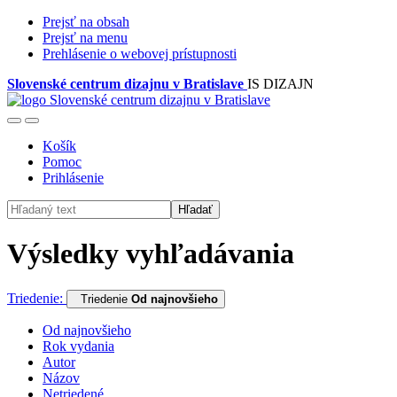
Prejsť na obsah
Prejsť na menu
Prehlásenie o webovej prístupnosti
Slovenské centrum dizajnu v Bratislave
IS DIZAJN
Košík
Pomoc
Prihlásenie
Hľadať
Výsledky vyhľadávania
Triedenie:
Triedenie
Od najnovšieho
Od najnovšieho
Rok vydania
Autor
Názov
Netriedené