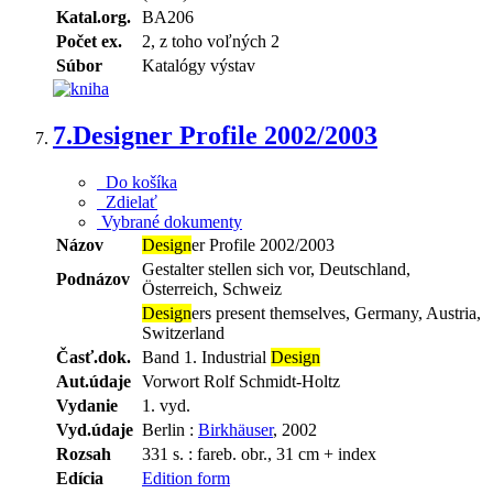
Katal.org.
BA206
Počet ex.
2, z toho voľných 2
Súbor
Katalógy výstav
7.
Designer Profile 2002/2003
Do košíka
Zdielať
Vybrané dokumenty
Názov
Design
er Profile 2002/2003
Gestalter stellen sich vor, Deutschland,
Podnázov
Österreich, Schweiz
Design
ers present themselves, Germany, Austria,
Switzerland
Časť.dok.
Band 1. Industrial
Design
Aut.údaje
Vorwort Rolf Schmidt-Holtz
Vydanie
1. vyd.
Vyd.údaje
Berlin :
Birkhäuser
, 2002
Rozsah
331 s. : fareb. obr., 31 cm + index
Edícia
Edition form