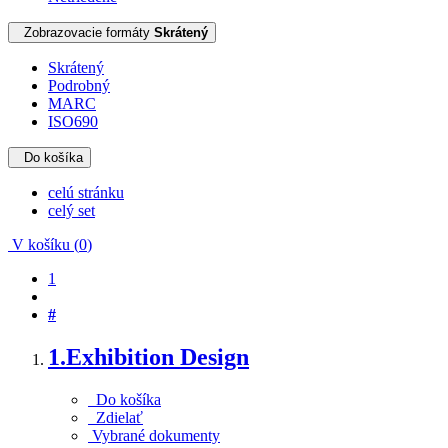
Zobrazovacie formáty
Skrátený
Skrátený
Podrobný
MARC
ISO690
Do košíka
celú stránku
celý set
V košíku (
0
)
1
#
1.
Exhibition Design
Do košíka
Zdielať
Vybrané dokumenty