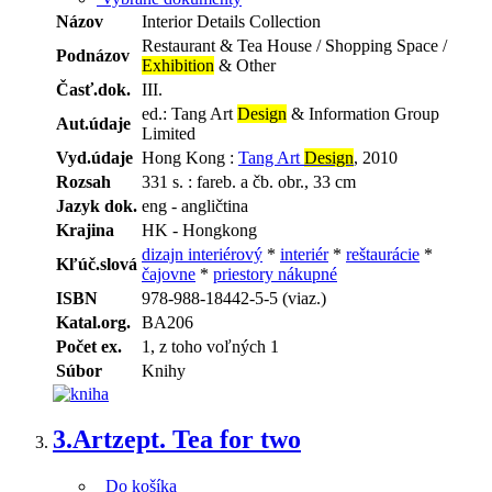
Názov
Interior Details Collection
Restaurant & Tea House / Shopping Space /
Podnázov
Exhibition
& Other
Časť.dok.
III.
ed.: Tang Art
Design
& Information Group
Aut.údaje
Limited
Vyd.údaje
Hong Kong :
Tang Art
Design
, 2010
Rozsah
331 s. : fareb. a čb. obr., 33 cm
Jazyk dok.
eng - angličtina
Krajina
HK - Hongkong
dizajn interiérový
*
interiér
*
reštaurácie
*
Kľúč.slová
čajovne
*
priestory nákupné
ISBN
978-988-18442-5-5 (viaz.)
Katal.org.
BA206
Počet ex.
1, z toho voľných 1
Súbor
Knihy
3.
Artzept. Tea for two
Do košíka