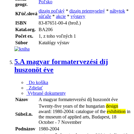
Poľsko
geogr.
dizajn poľský
*
dizajn priemyselný
*
nábytok
*
Kľúč.slová
súťaže
*
akcie
*
výstavy
ISBN
83-87651-00-4 (brož.)
Katal.org.
BA206
Počet ex.
1, z toho voľných 1
Súbor
Katalógy výstav
5.
A magyar formatervezési díj
huszonöt éve
Do košíka
Zdielať
Vybrané dokumenty
Názov
A magyar formatervezési díj huszonöt éve
Twenty-five years of the hungarian
design
award: 1980-2004: catalogue of the
exhibition
in
Súbež.n.
the museum of applied arts, Budapest, 18
October - 7 November
Podnázov
1980-2004