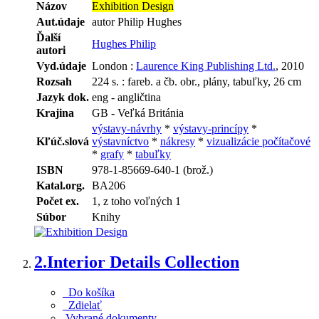
Názov
Exhibition Design
Aut.údaje
autor Philip Hughes
Ďalší
Hughes Philip
autori
Vyd.údaje
London :
Laurence King Publishing Ltd.
, 2010
Rozsah
224 s. : fareb. a čb. obr., plány, tabuľky, 26 cm
Jazyk dok.
eng - angličtina
Krajina
GB - Veľká Británia
výstavy-návrhy
*
výstavy-princípy
*
Kľúč.slová
výstavníctvo
*
nákresy
*
vizualizácie počítačové
*
grafy
*
tabuľky
ISBN
978-1-85669-640-1 (brož.)
Katal.org.
BA206
Počet ex.
1, z toho voľných 1
Súbor
Knihy
2.
Interior Details Collection
Do košíka
Zdielať
Vybrané dokumenty