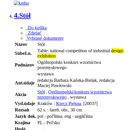
4.
Stół
Do košíka
Zdielať
Vybrané dokumenty
Názov
Stół
Table: national competition of industrial
design
:
Súbež.n.
exhibition
Ogólnopolski konkurs wzornictwa
Podnázov
przemysłowego
wystawa
redakcja Barbara Kańska-Bielak, redakcja
Aut.údaje
Maciej Pawłowski
Stół
.
Ogólnopolski konkurs wzornictwa
Akcia
przemysłowego
, wystawa
Vyd.údaje
Kraków :
Rzecz Piękna
, [2003?]
Rozsah
62 s. : fareb. obr., 30 cm
Jazyk dok.
pol - poľština, eng - angličtina
Krajina
PL - Poľsko
Heslá