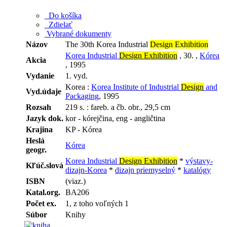
Do košíka
Zdielať
Vybrané dokumenty
Názov
The 30th Korea Industrial
Design Exhibition
Korea Industrial
Design Exhibition
, 30. ,
Kórea
Akcia
, 1995
Vydanie
1. vyd.
Korea :
Korea Institute of Industrial
Design
and
Vyd.údaje
Packaging
, 1995
Rozsah
219 s. : fareb. a čb. obr., 29,5 cm
Jazyk dok.
kor - kórejčina, eng - angličtina
Krajina
KP - Kórea
Heslá
Kórea
geogr.
Korea Industrial
Design Exhibition
*
výstavy-
Kľúč.slová
dizajn-Korea
*
dizajn priemyselný
*
katalógy
ISBN
(viaz.)
Katal.org.
BA206
Počet ex.
1, z toho voľných 1
Súbor
Knihy