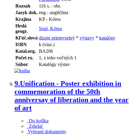
Rozsah
116 s. : obr.
Jazyk dok.
eng - angličtina
Krajina
KP - Kórea
Heslá
Soul, Kórea
geogr.
Kľúč.slová
dizajn priemyselný
*
výstavy
*
katalógy
ISBN
k (viaz.)
Katal.org.
BA206
Počet ex.
1, z toho voľných 1
Súbor
Katalógy výstav
9.
Unification - Poster exhibition in
commemoration of the 50th
anniversay of liberation and the year
of art
Do košíka
Zdielať
Vybrané dokumenty