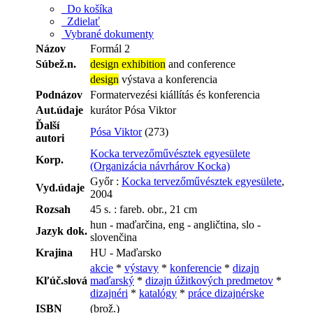
Do košíka
Zdielať
Vybrané dokumenty
Názov
Formál 2
Súbež.n.
design exhibition
and conference
design
výstava a konferencia
Podnázov
Formatervezési kiállítás és konferencia
Aut.údaje
kurátor Pósa Viktor
Ďalší
Pósa Viktor
(273)
autori
Kocka tervezőművésztek egyesülete
Korp.
(Organizácia návrhárov Kocka)
Győr :
Kocka tervezőművésztek egyesülete
,
Vyd.údaje
2004
Rozsah
45 s. : fareb. obr., 21 cm
hun - maďarčina, eng - angličtina, slo -
Jazyk dok.
slovenčina
Krajina
HU - Maďarsko
akcie
*
výstavy
*
konferencie
*
dizajn
Kľúč.slová
maďarský
*
dizajn úžitkových predmetov
*
dizajnéri
*
katalógy
*
práce dizajnérske
ISBN
(brož.)