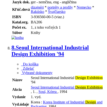
Jazyk dok.
ger - nemčina, eng - angličtina
dizajnéri
*
portréty a profily
*
Nemecko
*
Kľúč.slová
Rakúsko
*
Švajčiarsko
ISBN
3-936560-00-5 (viaz.)
Katal.org.
BA206
Počet ex.
1, z toho voľných 1
Súbor
Knihy
8.
Seoul International Industrial
Design Exhibition '94
Do košíka
Zdielať
Vybrané dokumenty
Seoul International Industrial
Design Exhibition
Názov
'94
Seoul International Industrial
Design Exhibition
Akcia
, 1. ,
Soul, Kórea
, 1994
Vydanie
1. vyd.
Korea :
Korea Institute of Industrial
Design
and
Vyd.údaje
Packaging
, 1994