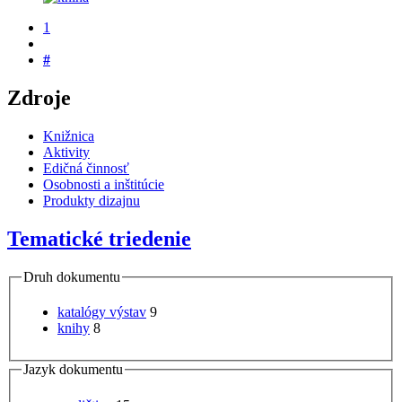
1
#
Zdroje
Knižnica
Aktivity
Edičná činnosť
Osobnosti a inštitúcie
Produkty dizajnu
Tematické triedenie
Druh dokumentu
katalógy výstav
9
knihy
8
Jazyk dokumentu