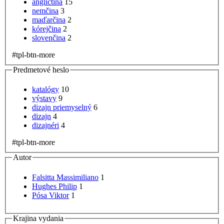
angličtina
15
nemčina
3
maďarčina
2
kórejčina
2
slovenčina
2
#tpl-btn-more
Predmetové heslo
katalógy
10
výstavy
9
dizajn priemyselný
6
dizajn
4
dizajnéri
4
#tpl-btn-more
Autor
Falsitta Massimiliano
1
Hughes Philip
1
Pósa Viktor
1
Krajina vydania