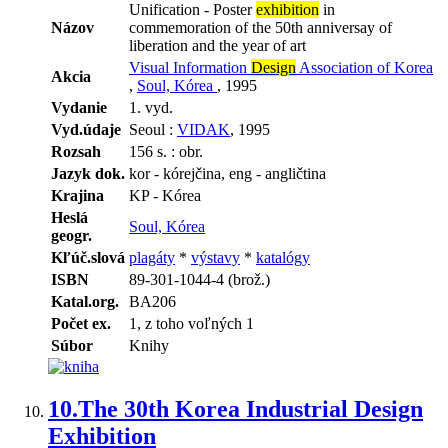
Unification - Poster
exhibition
in
Názov
commemoration of the 50th anniversay of
liberation and the year of art
Visual Information
Design
Association of Korea
Akcia
,
Soul, Kórea
, 1995
Vydanie
1. vyd.
Vyd.údaje
Seoul :
VIDAK
, 1995
Rozsah
156 s. : obr.
Jazyk dok.
kor - kórejčina, eng - angličtina
Krajina
KP - Kórea
Heslá
Soul, Kórea
geogr.
Kľúč.slová
plagáty
*
výstavy
*
katalógy
ISBN
89-301-1044-4 (brož.)
Katal.org.
BA206
Počet ex.
1, z toho voľných 1
Súbor
Knihy
10.
The 30th Korea Industrial Design
Exhibition