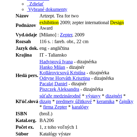
Zdielať
Vybrané dokumenty
Názov
Artzept. Tea for two
exhibition
2009; zepter international
Design
Podnázov
Award
Vyd.údaje
[Milano] :
Zepter
, 2009
Rozsah
116 s. : fareb. obr., 22 cm
Jazyk dok.
eng - angličtina
Krajina
IT - Taliansko
Hadvigová Ivana
- dizajnérka
Hanko Milan
- dizajnér
Kollárovicsová Kristína
- dizajnérka
Heslá pers.
Odryne Horváth Krisztina
- dizajnérka
Pacalaj Daniel
- dizajnér
Piszczek Aleksandra
- dizajnérka
súťaže medzinárodné
*
výstavy
*
dizajnéri
*
Kľúč.slová
dizajn
*
predmety úžitkové
*
keramika
*
čajníky
*
firma Zepter
*
karalógy
ISBN
(brož.)
Katal.org.
BA206
Počet ex.
1, z toho voľných 1
Súbor
Katalógy výstav