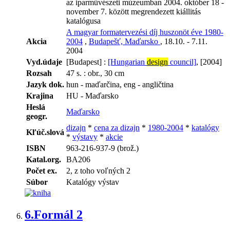
az iparművészeti múzeumban 2004. október 18 -
november 7. között megrendezett kiállitás
katalógusa
A magyar formatervezési díj huszonöt éve 1980-
Akcia
2004
,
Budapešť, Maďarsko
, 18.10. - 7.11.
2004
Vyd.údaje
[Budapest] :
[Hungarian
design
council]
, [2004]
Rozsah
47 s. : obr., 30 cm
Jazyk dok.
hun - maďarčina, eng - angličtina
Krajina
HU - Maďarsko
Heslá
Maďarsko
geogr.
dizajn
*
cena za dizajn
*
1980-2004
*
katalógy
Kľúč.slová
*
výstavy
*
akcie
ISBN
963-216-937-9 (brož.)
Katal.org.
BA206
Počet ex.
2, z toho voľných 2
Súbor
Katalógy výstav
6.
Formál 2