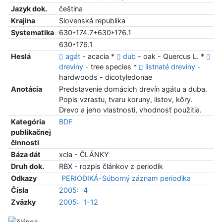
Jazyk dok.
čeština
Krajina
Slovenská republika
Systematika
630*174.7+630*176.1
630*176.1
Heslá
agát
- acacia *
dub
- oak - Quercus L. *
dreviny
- tree species *
listnaté dreviny
-
hardwoods - dicotyledonae
Anotácia
Predstavenie domácich drevín agátu a duba.
Popis vzrastu, tvaru koruny, listov, kôry.
Drevo a jeho vlastnosti, vhodnosť použitia.
Kategória
BDF
publikačnej
činnosti
Báza dát
xcla - ČLÁNKY
Druh dok.
RBX - rozpis článkov z periodík
Odkazy
PERIODIKÁ-Súborný záznam periodika
Čísla
2005:
4
Zväzky
2005:
1-12