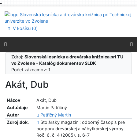
-
Prejsť na obsah
Prejsť na menu
Prehlásenie o webovej prístupnosti
V košíku (
0
)
Zdroj:
Slovenská lesnícka a drevárska knižnica pri TU
vo Zvolene - Katalóg dokumentov SLDK
Počet záznamov: 1
Akát, Dub
Názov
Akát, Dub
Aut.údaje
Martin Patřičný
Autor
Patřičný Martin
Zdroj.dok.
Stolársky magazín : odborný časopis pre
podporu drevárskej a nábytkárskej výroby.
Roč. 6, č. 4 (2005), s. 6-7