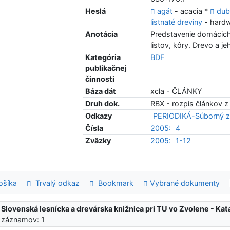
Heslá
agát
- acacia *
du
listnaté dreviny
- hardw
Anotácia
Predstavenie domácich 
listov, kôry. Drevo a j
Kategória
BDF
publikačnej
činnosti
Báza dát
xcla - ČLÁNKY
Druh dok.
RBX - rozpis článkov z
Odkazy
PERIODIKÁ-Súborný z
Čísla
2005:
4
Zväzky
2005:
1-12
šíka
Trvalý odkaz
Bookmark
Vybrané dokumenty
:
Slovenská lesnícka a drevárska knižnica pri TU vo Zvolene - K
 záznamov: 1