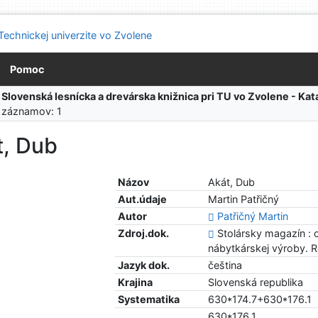
Pomoc
:
Slovenská lesnícka a drevárska knižnica pri TU vo Zvolene - K
 záznamov: 1
t, Dub
Názov
Akát, Dub
Aut.údaje
Martin Patřičný
Autor
Patřičný Martin
Zdroj.dok.
Stolársky magazín : 
nábytkárskej výroby. Ro
Jazyk dok.
čeština
Krajina
Slovenská republika
Systematika
630*174.7+630*176.1
630*176.1