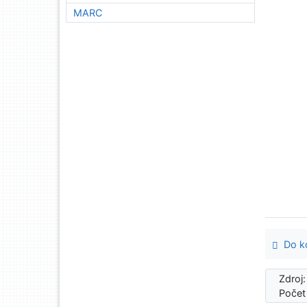
MARC
Do ko
Zdroj
Počet