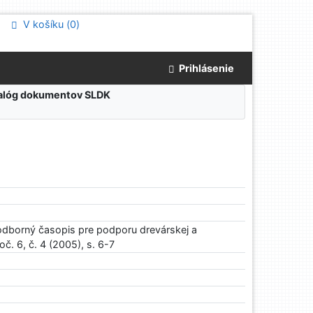
V košíku (
0
)
Prihlásenie
atalóg dokumentov SLDK
odborný časopis pre podporu drevárskej a
č. 6, č. 4 (2005), s. 6-7