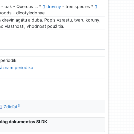
b
- oak - Quercus L. *
dreviny
- tree species *
oods - dicotyledonae
drevín agátu a duba. Popis vzrastu, tvaru koruny,
eho vlastnosti, vhodnosť použitia.
 periodík
áznam periodika
Zdieľať
atalóg dokumentov SLDK