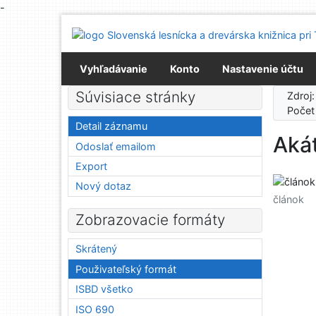
-
Prejsť na obsah
Prejsť na menu
Prehlásenie o webovej prístupnosti
Vyhľadávanie
Konto
Nastavenie účtu
Súvisiace stránky
Zdroj
Počet
Detail záznamu
Aká
Odoslať emailom
Export
Nový dotaz
článok
Zobrazovacie formáty
Skrátený
Použivateľský formát
ISBD všetko
ISO 690