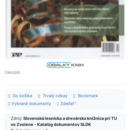
časopis
Do košíka
Trvalý odkaz
Bookmark
Vybrané dokumenty
Zdieľať
Zdroj:
Slovenská lesnícka a drevárska knižnica pri TU
vo Zvolene - Katalóg dokumentov SLDK