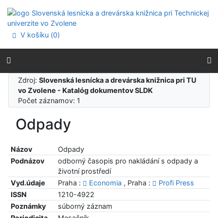
Prejsť na obsah
Prejsť na menu
Prehlásenie o webovej prístupnosti
V košíku (
0
)
Zdroj:
Slovenská lesnícka a drevárska knižnica pri TU
vo Zvolene - Katalóg dokumentov SLDK
Počet záznamov: 1
Odpady
Názov
Odpady
Podnázov
odborný časopis pro nakládání s odpady a
životní prostředí
Vyd.údaje
Praha :
Economia
, Praha :
Profi Press
ISSN
1210-4922
Poznámky
súborný záznam
Periodicita
Mesačník