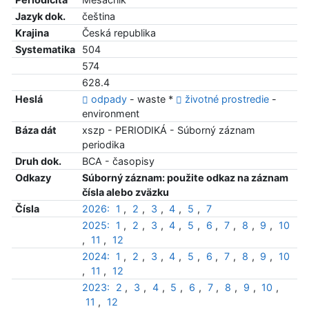
Jazyk dok.
čeština
Krajina
Česká republika
Systematika
504
574
628.4
Heslá
odpady
- waste *
životné prostredie
-
environment
Báza dát
xszp - PERIODIKÁ - Súborný záznam
periodika
Druh dok.
BCA - časopisy
Odkazy
Súborný záznam: použite odkaz na záznam
čísla alebo zväzku
Čísla
2026:
1
,
2
,
3
,
4
,
5
,
7
2025:
1
,
2
,
3
,
4
,
5
,
6
,
7
,
8
,
9
,
10
,
11
,
12
2024:
1
,
2
,
3
,
4
,
5
,
6
,
7
,
8
,
9
,
10
,
11
,
12
2023:
2
,
3
,
4
,
5
,
6
,
7
,
8
,
9
,
10
,
11
,
12