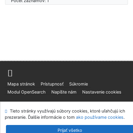
Počet záznamov: 1
Mapa stránok
Prístupnosť
Súkromie
Modul OpenSearch
Napíšte nám
Nastavenie cookies
Slovenská lesnícka a drevárska knižnica pri Technickej
Tieto stránky využívajú súbory cookies, ktoré uľahčujú ich
univerzite vo Zvolene
prezeranie. Ďalšie informácie o tom
ako používame cookies
.
©1993-2026
IPAC
v.4.8.63a
-
Cosmotron Slovakia, s.r.o.
Prijať všetko