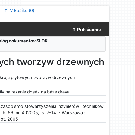
V košíku (
0
)
Prihlásenie
atalóg dokumentov SLDK
owych tworzyw drzewnych
ozkroju płytowych tworzyw drzewnych
ly na rezanie dosák na báze dreva
czasopismo stowarzyszenia inzynierów i techników
. R. 56, nr. 4 (2005), s. 7-14. - Warszawa :
ot, 2005