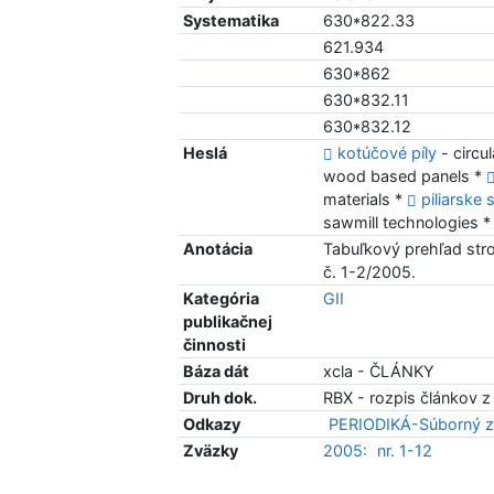
Systematika
630*822.33
621.934
630*862
630*832.11
630*832.12
Heslá
kotúčové píly
- circu
wood based panels *
materials *
piliarske 
sawmill technologies 
Anotácia
Tabuľkový prehľad str
č. 1-2/2005.
Kategória
GII
publikačnej
činnosti
Báza dát
xcla - ČLÁNKY
Druh dok.
RBX - rozpis článkov z
Odkazy
PERIODIKÁ-Súborný z
Zväzky
2005:
nr. 1-12