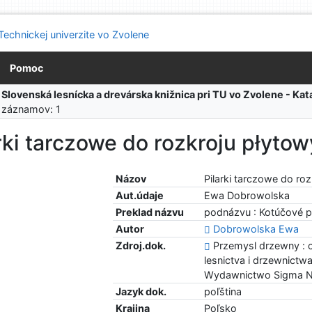
Pomoc
:
Slovenská lesnícka a drevárska knižnica pri TU vo Zvolene - K
 záznamov: 1
arki tarczowe do rozkroju płyt
Názov
Pilarki tarczowe do r
Aut.údaje
Ewa Dobrowolska
Preklad názvu
podnázvu : Kotúčové pí
Autor
Dobrowolska Ewa
Zdroj.dok.
Przemysl drzewny : 
lesnictva i drzewnictwa
Wydawnictwo Sigma N
Jazyk dok.
poľština
Krajina
Poľsko