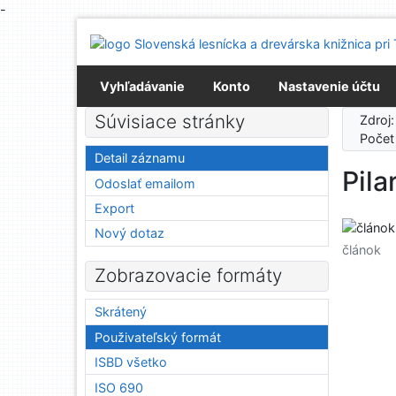
-
Prejsť na obsah
Prejsť na menu
Prehlásenie o webovej prístupnosti
Vyhľadávanie
Konto
Nastavenie účtu
Súvisiace stránky
Zdroj
Počet
Detail záznamu
Pil
Odoslať emailom
Export
Nový dotaz
článok
Zobrazovacie formáty
Skrátený
Použivateľský formát
ISBD všetko
ISO 690