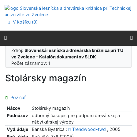
Prejsť na obsah
Prejsť na menu
Prehlásenie o webovej prístupnosti
V košíku (
0
)
Zdroj:
Slovenská lesnícka a drevárska knižnica pri TU
vo Zvolene - Katalóg dokumentov SLDK
Počet záznamov: 1
Stolársky magazín
Požičať
Názov
Stolársky magazín
Podnázov
odborný časopis pre podporu drevárskej a
nábytkárskej výroby
Vyd.údaje
Banská Bystrica :
Trendwood-twd
, 2005
Roč., číslo
Roč. 6 č. 7-8 (2005)