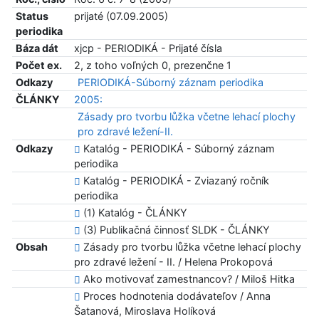
Status
prijaté (07.09.2005)
periodika
Báza dát
xjcp - PERIODIKÁ - Prijaté čísla
Počet ex.
2, z toho voľných 0, prezenčne 1
Odkazy
PERIODIKÁ-Súborný záznam periodika
ČLÁNKY
2005:
Zásady pro tvorbu lůžka včetne lehací plochy
pro zdravé ležení-II.
Odkazy
Katalóg - PERIODIKÁ - Súborný záznam
periodika
Katalóg - PERIODIKÁ - Zviazaný ročník
periodika
(1) Katalóg - ČLÁNKY
(3) Publikačná činnosť SLDK - ČLÁNKY
Obsah
Zásady pro tvorbu lůžka včetne lehací plochy
pro zdravé ležení - II. / Helena Prokopová
Ako motivovať zamestnancov? / Miloš Hitka
Proces hodnotenia dodávateľov / Anna
Šatanová, Miroslava Holíková