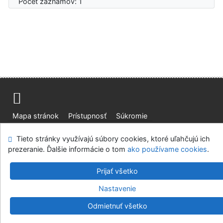
Počet záznamov: 1
Mapa stránok
Prístupnosť
Súkromie
Modul OpenSearch
Napíšte nám
Nastavenie cookies
Tieto stránky využívajú súbory cookies, ktoré uľahčujú ich
prezeranie. Ďalšie informácie o tom
ako používame cookies
.
Slovenská lesnícka a drevárska knižnica pri Technickej
univerzite vo Zvolene
Prijať všetko
©1993-2026
IPAC
v.4.8.63a
-
Cosmotron Slovakia, s.r.o.
Nastavenie
Odmietnuť všetko