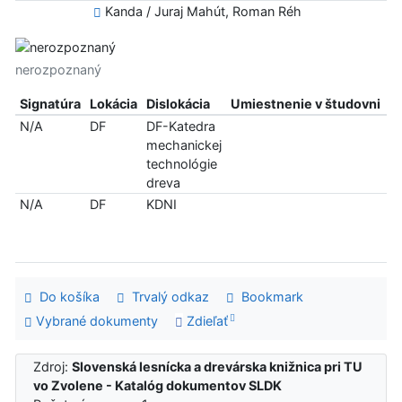
Kanda / Juraj Mahút, Roman Réh
nerozpoznaný
Signatúra
Lokácia
Dislokácia
Umiestnenie v študovni
In
N/A
DF
DF-Katedra
n
mechanickej
technológie
dreva
N/A
DF
KDNI
le
p
Do košíka
Trvalý odkaz
Bookmark
Vybrané dokumenty
Zdieľať
Zdroj:
Slovenská lesnícka a drevárska knižnica pri TU
vo Zvolene - Katalóg dokumentov SLDK