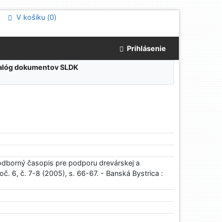
V košíku (
0
)
Prihlásenie
atalóg dokumentov SLDK
odborný časopis pre podporu drevárskej a
č. 6, č. 7-8 (2005), s. 66-67. - Banská Bystrica :