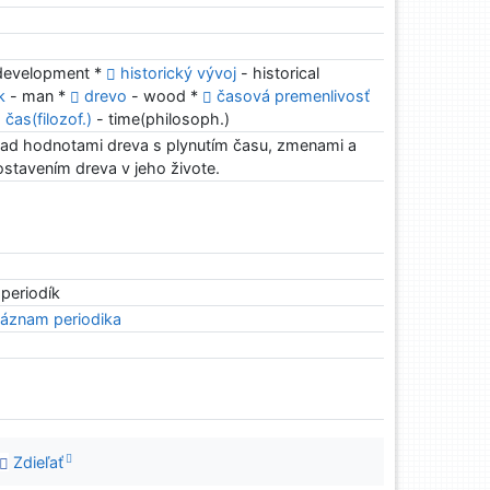
development *
historický vývoj
- historical
k
- man *
drevo
- wood *
časová premenlivosť
čas(filozof.)
- time(philosoph.)
nad hodnotami dreva s plynutím času, zmenami a
stavením dreva v jeho živote.
 periodík
áznam periodika
Zdieľať