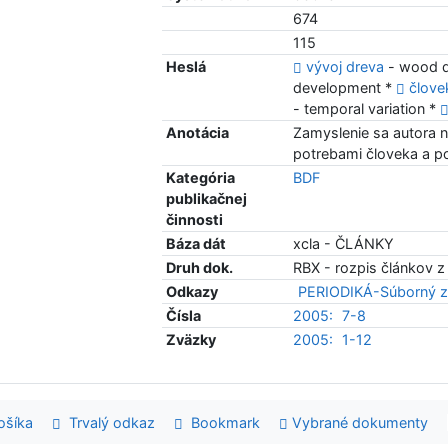
674
115
Heslá
vývoj dreva
- wood 
development *
člove
- temporal variation *
Anotácia
Zamyslenie sa autora 
potrebami človeka a po
Kategória
BDF
publikačnej
činnosti
Báza dát
xcla - ČLÁNKY
Druh dok.
RBX - rozpis článkov z
Odkazy
PERIODIKÁ-Súborný z
Čísla
2005:
7-8
Zväzky
2005:
1-12
šíka
Trvalý odkaz
Bookmark
Vybrané dokumenty