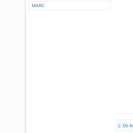
MARC
Do ko