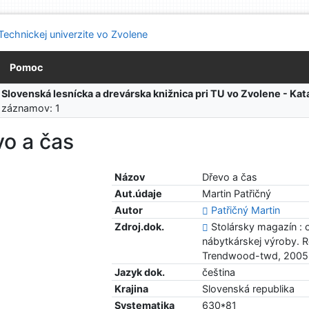
Pomoc
:
Slovenská lesnícka a drevárska knižnica pri TU vo Zvolene - K
 záznamov: 1
vo a čas
Názov
Dřevo a čas
Aut.údaje
Martin Patřičný
Autor
Patřičný Martin
Zdroj.dok.
Stolársky magazín : 
nábytkárskej výroby. Ro
Trendwood-twd, 2005
Jazyk dok.
čeština
Krajina
Slovenská republika
Systematika
630*81