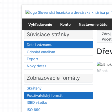
-
Prejsť na obsah
Prejsť na menu
Prehlásenie o webovej prístupnosti
Vyhľadávanie
Konto
Nastavenie účtu
Súvisiace stránky
Zdroj
Počet
Detail záznamu
Dře
Odoslať emailom
Export
Nový dotaz
článok
Zobrazovacie formáty
Skrátený
Použivateľský formát
ISBD všetko
ISO 690