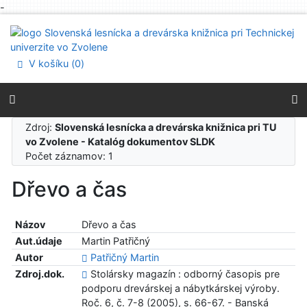
-
Prejsť na obsah
Prejsť na menu
Prehlásenie o webovej prístupnosti
V košíku (
0
)
Zdroj:
Slovenská lesnícka a drevárska knižnica pri TU
vo Zvolene - Katalóg dokumentov SLDK
Počet záznamov: 1
Dřevo a čas
Názov
Dřevo a čas
Aut.údaje
Martin Patřičný
Autor
Patřičný Martin
Zdroj.dok.
Stolársky magazín : odborný časopis pre
podporu drevárskej a nábytkárskej výroby.
Roč. 6, č. 7-8 (2005), s. 66-67. - Banská