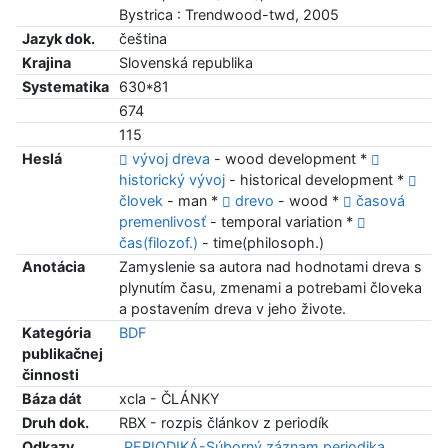
Bystrica : Trendwood-twd, 2005
Jazyk dok.
čeština
Krajina
Slovenská republika
Systematika
630*81
674
115
Heslá
vývoj dreva
- wood development *
historický vývoj
- historical development *
človek
- man *
drevo
- wood *
časová
premenlivosť
- temporal variation *
čas(filozof.)
- time(philosoph.)
Anotácia
Zamyslenie sa autora nad hodnotami dreva s
plynutím času, zmenami a potrebami človeka
a postavením dreva v jeho živote.
Kategória
BDF
publikačnej
činnosti
Báza dát
xcla - ČLÁNKY
Druh dok.
RBX - rozpis článkov z periodík
Odkazy
PERIODIKÁ-Súborný záznam periodika