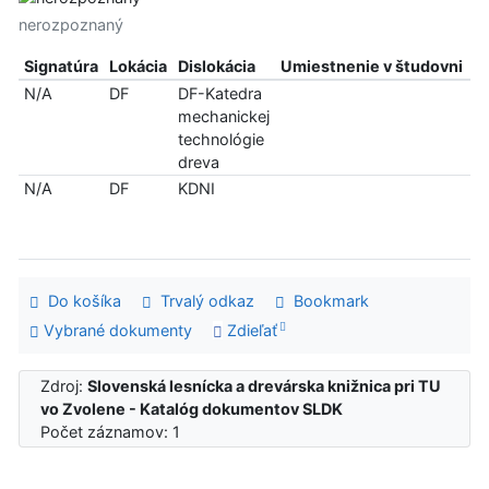
nerozpoznaný
Signatúra
Lokácia
Dislokácia
Umiestnenie v študovni
In
N/A
DF
DF-Katedra
n
mechanickej
technológie
dreva
N/A
DF
KDNI
le
p
Do košíka
Trvalý odkaz
Bookmark
Vybrané dokumenty
Zdieľať
Zdroj:
Slovenská lesnícka a drevárska knižnica pri TU
vo Zvolene - Katalóg dokumentov SLDK
Počet záznamov: 1