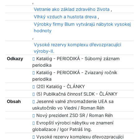
,
Vetranie ako základ zdravého života
,
Vlhký vzduch a hustota dreva
,
Výrobky firmy Blum vytvárajú nábytok vysokej
hodnoty
,
Vysoké rezervy komplexu dřevozpracujíci
výroby-II.
Odkazy
Katalóg - PERIODIKÁ - Súborný záznam
periodika
Katalóg - PERIODIKÁ - Zviazaný ročník
periodika
(20) Katalóg - ČLÁNKY
(5) Publikačná činnosť SLDK - ČLÁNKY
Obsah
Jesenné valné zhromaždenie UEA sa
uskutočnilo vo Viedni / Roman Réh
Nový prezident ZSD SR / Roman Réh
Evropští výrobci nábytku ve znamení
globalizace / Igor Patráš Ing.
Vysoké rezervy komplexu dřevozpracujíci