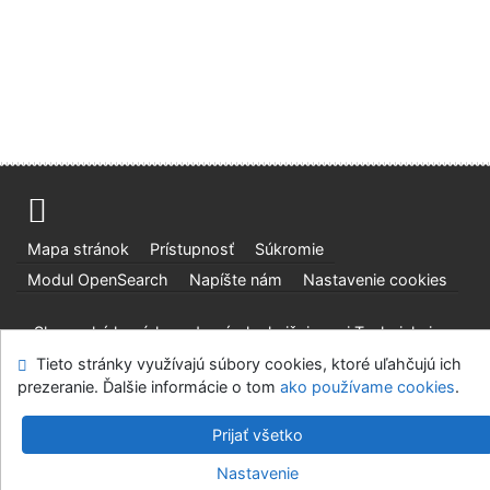
Mapa stránok
Prístupnosť
Súkromie
Modul OpenSearch
Napíšte nám
Nastavenie cookies
Slovenská lesnícka a drevárska knižnica pri Technickej
univerzite vo Zvolene
Tieto stránky využívajú súbory cookies, ktoré uľahčujú ich
prezeranie. Ďalšie informácie o tom
©1993-2026
IPAC
v.4.8.63a
-
Cosmotron Slovakia, s.r.o.
ako používame cookies
.
Prijať všetko
Nastavenie