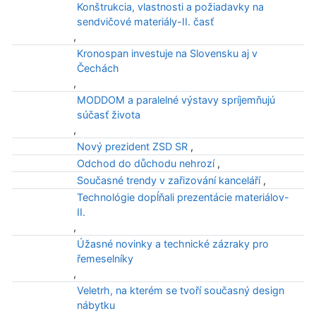
Konštrukcia, vlastnosti a požiadavky na
sendvičové materiály-II. časť
,
Kronospan investuje na Slovensku aj v
Čechách
,
MODDOM a paralelné výstavy spríjemňujú
súčasť života
,
Nový prezident ZSD SR
,
Odchod do důchodu nehrozí
,
Současné trendy v zařizování kanceláří
,
Technológie dopĺňali prezentácie materiálov-
II.
,
Úžasné novinky a technické zázraky pro
řemeselníky
,
Veletrh, na kterém se tvoří současný design
nábytku