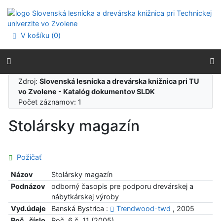
Prejsť na obsah
Prejsť na menu
Prehlásenie o webovej prístupnosti
V košíku (
0
)
Zdroj:
Slovenská lesnícka a drevárska knižnica pri TU
vo Zvolene - Katalóg dokumentov SLDK
Počet záznamov: 1
Stolársky magazín
Požičať
Názov
Stolársky magazín
Podnázov
odborný časopis pre podporu drevárskej a
nábytkárskej výroby
Vyd.údaje
Banská Bystrica :
Trendwood-twd
, 2005
Roč., číslo
Roč. 6 č. 11 (2005)