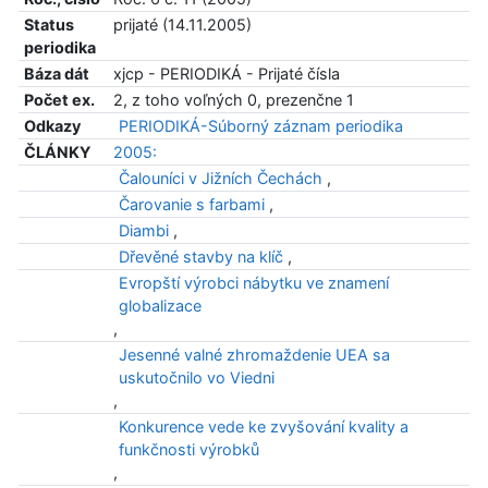
Status
prijaté (14.11.2005)
periodika
Báza dát
xjcp - PERIODIKÁ - Prijaté čísla
Počet ex.
2, z toho voľných 0, prezenčne 1
Odkazy
PERIODIKÁ-Súborný záznam periodika
ČLÁNKY
2005:
Čalouníci v Jižních Čechách
,
Čarovanie s farbami
,
Diambi
,
Dřevěné stavby na klíč
,
Evropští výrobci nábytku ve znamení
globalizace
,
Jesenné valné zhromaždenie UEA sa
uskutočnilo vo Viedni
,
Konkurence vede ke zvyšování kvality a
funkčnosti výrobků
,