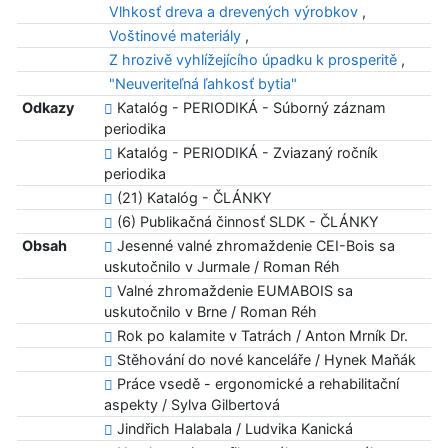
Vlhkosť dreva a drevených výrobkov
,
Voštinové materiály
,
Z hrozivě vyhlížejícího úpadku k prosperitě
,
"Neuveriteľná ľahkosť bytia"
Odkazy
Katalóg - PERIODIKÁ - Súborný záznam
periodika
Katalóg - PERIODIKÁ - Zviazaný ročník
periodika
(21) Katalóg - ČLÁNKY
(6) Publikačná činnosť SLDK - ČLÁNKY
Obsah
Jesenné valné zhromaždenie CEI-Bois sa
uskutočnilo v Jurmale / Roman Réh
Valné zhromaždenie EUMABOIS sa
uskutočnilo v Brne / Roman Réh
Rok po kalamite v Tatrách / Anton Mrník Dr.
Stěhování do nové kanceláře / Hynek Maňák
Práce vsedě - ergonomické a rehabilitační
aspekty / Sylva Gilbertová
Jindřich Halabala / Ludvika Kanická