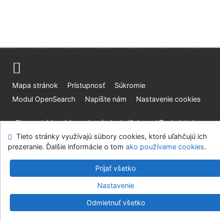
Mapa stránok
Prístupnosť
Súkromie
Modul OpenSearch
Napíšte nám
Nastavenie cookies
Slovenská lesnícka a drevárska knižnica pri Technickej
univerzite vo Zvolene
Tieto stránky využívajú súbory cookies, ktoré uľahčujú ich
prezeranie. Ďalšie informácie o tom
ako používame cookies
.
©1993-2026
IPAC
v.4.8.63a
-
Cosmotron Slovakia, s.r.o.
Prijať všetko
Nastavenie
Odmietnuť všetko