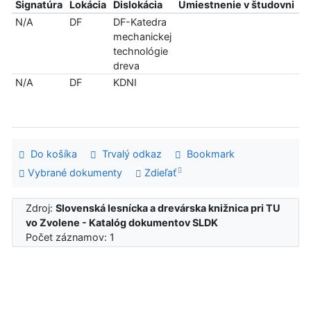
Signatúra
Lokácia
Dislokácia
Umiestnenie v študovni
In
N/A
DF
DF-Katedra
n
mechanickej
technológie
dreva
N/A
DF
KDNI
le
p
Do košíka
Trvalý odkaz
Bookmark
Vybrané dokumenty
Zdieľať
Zdroj:
Slovenská lesnícka a drevárska knižnica pri TU
vo Zvolene - Katalóg dokumentov SLDK
Počet záznamov: 1