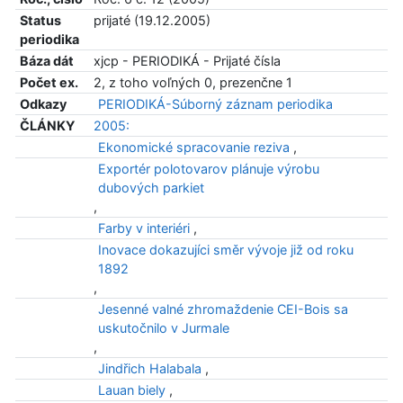
Status
prijaté (19.12.2005)
periodika
Báza dát
xjcp - PERIODIKÁ - Prijaté čísla
Počet ex.
2, z toho voľných 0, prezenčne 1
Odkazy
PERIODIKÁ-Súborný záznam periodika
ČLÁNKY
2005:
Ekonomické spracovanie reziva
,
Exportér polotovarov plánuje výrobu
dubových parkiet
,
Farby v interiéri
,
Inovace dokazujíci směr vývoje již od roku
1892
,
Jesenné valné zhromaždenie CEI-Bois sa
uskutočnilo v Jurmale
,
Jindřich Halabala
,
Lauan biely
,