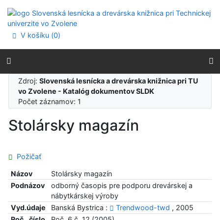
Prejsť na obsah
Prejsť na menu
Prehlásenie o webovej prístupnosti
V košíku (
0
)
Zdroj:
Slovenská lesnícka a drevárska knižnica pri TU
vo Zvolene - Katalóg dokumentov SLDK
Počet záznamov: 1
Stolársky magazín
Požičať
Názov
Stolársky magazín
Podnázov
odborný časopis pre podporu drevárskej a
nábytkárskej výroby
Vyd.údaje
Banská Bystrica :
Trendwood-twd
, 2005
Roč., číslo
Roč. 6 č. 12 (2005)