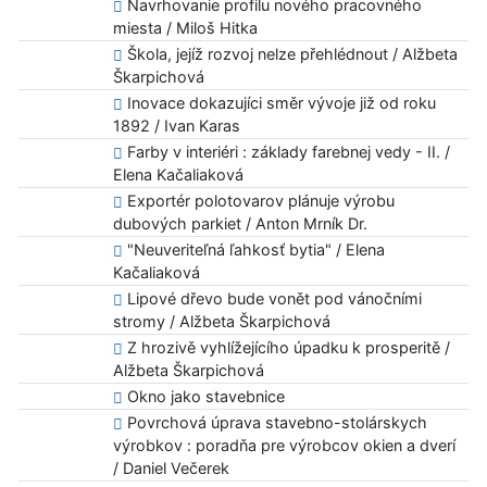
Navrhovanie profilu nového pracovného
miesta / Miloš Hitka
Škola, jejíž rozvoj nelze přehlédnout / Alžbeta
Škarpichová
Inovace dokazujíci směr vývoje již od roku
1892 / Ivan Karas
Farby v interiéri : základy farebnej vedy - II. /
Elena Kačaliaková
Exportér polotovarov plánuje výrobu
dubových parkiet / Anton Mrník Dr.
"Neuveriteľná ľahkosť bytia" / Elena
Kačaliaková
Lipové dřevo bude vonět pod vánočními
stromy / Alžbeta Škarpichová
Z hrozivě vyhlížejícího úpadku k prosperitě /
Alžbeta Škarpichová
Okno jako stavebnice
Povrchová úprava stavebno-stolárskych
výrobkov : poradňa pre výrobcov okien a dverí
/ Daniel Večerek