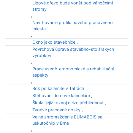
Lipové dřevo bude vonět pod vánočními
stromy
,
Navrhovanie profilu nového pracovného
miesta
,
Okno jako stavebnice
,
Povrchová úprava stavebno-stolárskych
výrobkov
,
Práce vsedě-ergonomické a rehabilitační
aspekty
,
Rok po kalamite v Tatrách
,
Stěhování do nové kanceláře
,
Škola, jejíž rozvoj nelze přehlédnout
,
Tvorivé pracovné dosky
,
Valné zhromaždenie EUMABOIS sa
uskutočnilo v Brne
,