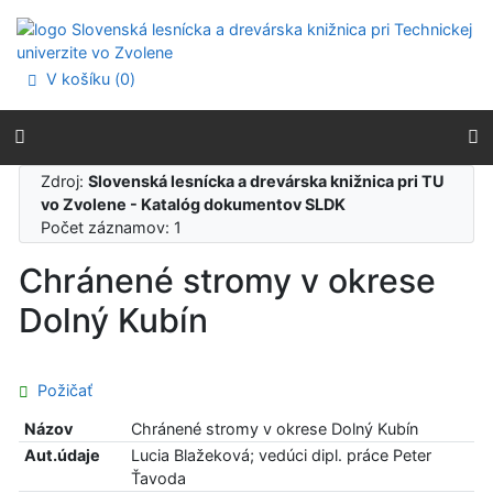
Prejsť na obsah
Prejsť na menu
Prehlásenie o webovej prístupnosti
V košíku (
0
)
Zdroj:
Slovenská lesnícka a drevárska knižnica pri TU
vo Zvolene - Katalóg dokumentov SLDK
Počet záznamov: 1
Chránené stromy v okrese
Dolný Kubín
Požičať
Názov
Chránené stromy v okrese Dolný Kubín
Aut.údaje
Lucia Blažeková; vedúci dipl. práce Peter
Ťavoda