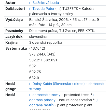
Autor
Blažeková Lucia
Ďalší autori
Ťavoda Peter
(Iní) TUZFETK - Katedra
plánovania a tvorby krajiny
Vyd.údaje
Banská Štiavnica, 2006. - 55 s. : 17 tab., 9
máp, foto., 14 príl., 30 cm
Poznámky
Diplomová práca, TU Zvolen, FEE KPTK.
Jazyk dok.
slovenčina
Krajina
Slovenská republika
Systematika
(437.642)
378.244.6(043)
502.211:582.091
502
502.75
632.9
Heslá
Dolný Kubín (Slovensko : okres) - chránené
geogr.
stromy
Heslá
chránené stromy
- protected trees *
ochrana prírody
- nature conservation *
ochrana rastlín
- plant protection plant