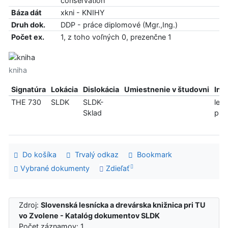
conservation
Báza dát
xkni - KNIHY
Druh dok.
DDP - práce diplomové (Mgr.,Ing.)
Počet ex.
1, z toho voľných 0, prezenčne 1
kniha
Signatúra
Lokácia
Dislokácia
Umiestnenie v študovni
Inf
THE 730
SLDK
SLDK-
len
Sklad
pre
Do košíka
Trvalý odkaz
Bookmark
Vybrané dokumenty
Zdieľať
Zdroj:
Slovenská lesnícka a drevárska knižnica pri TU
vo Zvolene - Katalóg dokumentov SLDK
Počet záznamov: 1