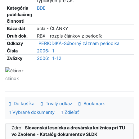
typických pre ČR.
Kategória
BDE
publikačnej
činnosti
Báza dát
xcla - ČLÁNKY
Druh dok.
RBX - rozpis článkov z periodík
Odkazy
PERIODIKÁ-Súborný záznam periodika
Čísla
2006:
1
Zväzky
2006:
1-12
článok
Do košíka
Trvalý odkaz
Bookmark
Vybrané dokumenty
Zdieľať
Zdroj:
Slovenská lesnícka a drevárska knižnica pri TU
vo Zvolene - Katalóg dokumentov SLDK