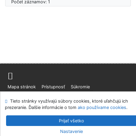
Počet záznamov: 1
Mapa stránok
Prístupnosť
Súkromie
Modul OpenSearch
Napíšte nám
Nastavenie cookies
Tieto stránky využívajú súbory cookies, ktoré uľahčujú ich
prezeranie. Ďalšie informácie o tom
ako používame cookies
.
Slovenská lesnícka a drevárska knižnica pri Technickej
univerzite vo Zvolene
Prijať všetko
©1993-2026
IPAC
v.4.8.63a
-
Cosmotron Slovakia, s.r.o.
Nastavenie