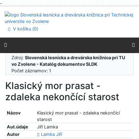
-
Prejsť na obsah
Prejsť na menu
Prehlásenie o webovej prístupnosti
V košíku (
0
)
Zdroj:
Slovenská lesnícka a drevárska knižnica pri TU
vo Zvolene - Katalóg dokumentov SLDK
Počet záznamov: 1
Klasický mor prasat -
zdaleka nekončící starost
Názov
Klasický mor prasat - zdaleka nekončící
starost
Aut.údaje
Jiří Lamka
Autor
Lamka Jiří