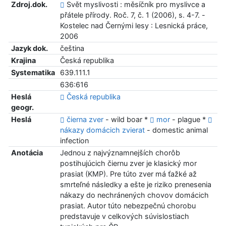
Zdroj.dok.
Svět myslivosti : měsíčník pro myslivce a
přátele přírody. Roč. 7, č. 1 (2006), s. 4-7. -
Kostelec nad Černými lesy : Lesnická práce,
2006
Jazyk dok.
čeština
Krajina
Česká republika
Systematika
639.111.1
636:616
Heslá
Česká republika
geogr.
Heslá
čierna zver
- wild boar *
mor
- plague *
nákazy domácich zvierat
- domestic animal
infection
Anotácia
Jednou z najvýznamnejších chorôb
postihujúcich čiernu zver je klasický mor
prasiat (KMP). Pre túto zver má ťažké až
smrteľné následky a ešte je riziko prenesenia
nákazy do nechránených chovov domácich
prasiat. Autor túto nebezpečnú chorobu
predstavuje v celkových súvislostiach