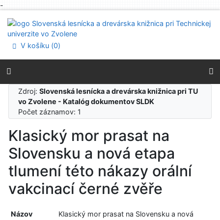
-
Prejsť na obsah
Prejsť na menu
Prehlásenie o webovej prístupnosti
V košíku (
0
)
Zdroj:
Slovenská lesnícka a drevárska knižnica pri TU
vo Zvolene - Katalóg dokumentov SLDK
Počet záznamov: 1
Klasický mor prasat na
Slovensku a nová etapa
tlumení této nákazy orální
vakcinací černé zvěře
Názov
Klasický mor prasat na Slovensku a nová