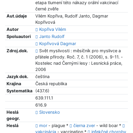
etapa tlumení této nákazy orální vakcinací
černé zvěře
Aut.údaje
Vilém Kopřiva, Rudolf Janto, Dagmar
Kopřivová
Autor
Kopřiva Vilém
Spoluautori
Janto Rudolf
Kopřivová Dagmar
Zdroj.dok.
Svět myslivosti : měsíčník pro myslivce a
přátele přírody. Roč. 7, č. 1 (2006), s. 9-11. -
Kostelec nad Černými lesy : Lesnická práce,
2006
Jazyk dok.
čeština
Krajina
Česká republika
Systematika
(437.6)
639.111.1
616.9
Heslá
Slovensko
geogr.
Heslá
mor
- plague *
čierna zver
- wild boar *
vakcinácia
- vaccination *
infekčné choroby