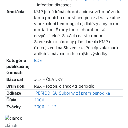
- infection diseases
Anotácia
KMP je infekčná choroba vírusového pôvodu,
ktorá prebieha u postihnutých zvierat akútne
s príznakmi hemoragickej diatézy a vysokou
mortalitou. Škody touto chorobou sú
nevyčísliteľné. Situácia na strednom
Slovensku a národný plán tlmenia KMP u
čiernej zveri na Slovensku. Princíp vakcinácie,
aplikácia návnad a doterajšie výsledky.
Kategória
BDE
publikačnej
činnosti
Báza dát
xcla - ČLÁNKY
Druh dok.
RBX - rozpis článkov z periodík
Odkazy
PERIODIKÁ-Súborný záznam periodika
Čísla
2006:
1
Zväzky
2006:
1-12
článok