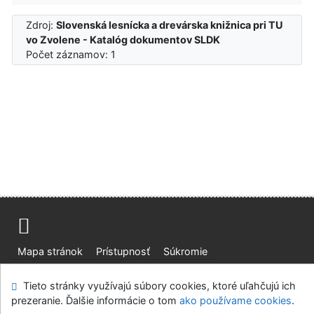
Zdroj:
Slovenská lesnícka a drevárska knižnica pri TU
vo Zvolene - Katalóg dokumentov SLDK
Počet záznamov: 1
Mapa stránok
Prístupnosť
Súkromie
Modul OpenSearch
Napíšte nám
Nastavenie cookies
Tieto stránky využívajú súbory cookies, ktoré uľahčujú ich
prezeranie. Ďalšie informácie o tom
ako používame cookies
.
Slovenská lesnícka a drevárska knižnica pri Technickej