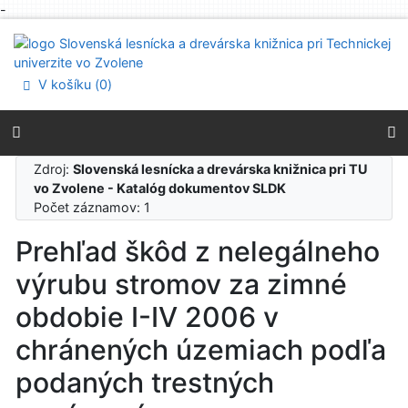
-
Prejsť na obsah
Prejsť na menu
Prehlásenie o webovej prístupnosti
V košíku (
0
)
Zdroj:
Slovenská lesnícka a drevárska knižnica pri TU
vo Zvolene - Katalóg dokumentov SLDK
Počet záznamov: 1
Prehľad škôd z nelegálneho
výrubu stromov za zimné
obdobie I-IV 2006 v
chránených územiach podľa
podaných trestných