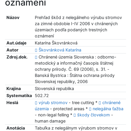
oznámení
Názov
Prehľad škôd z nelegálneho výrubu stromov
za zimné obdobie I-IV 2006 v chránených
územiach podľa podaných trestných
oznámení
Aut.údaje
Katarína Škovránková
Autor
Škovránková Katarína
Zdroj.dok.
Chránené územia Slovenska : odborno-
metodický a informačný časopis štátnej
ochrany prírody. Č. 69 (2006), s. 31. -
Banská Bystrica : Štátna ochrana prírody
Slovenskej republiky, 2006
Krajina
Slovenská republika
Systematika
502.72
Heslá
výrub stromov
- tree cutting *
chránené
územia
- protected areas *
nelegálna ťažba
- non-legal felling *
škody človekom
-
human damage
Anotácia
Tabuľka z nelegálnym výrubom stromov v