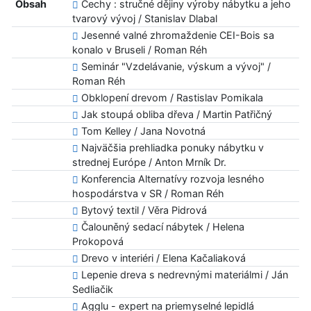
Obsah
Cechy : stručné dějiny výroby nábytku a jeho
tvarový vývoj / Stanislav Dlabal
Jesenné valné zhromaždenie CEI-Bois sa
konalo v Bruseli / Roman Réh
Seminár "Vzdelávanie, výskum a vývoj" /
Roman Réh
Obklopení drevom / Rastislav Pomikala
Jak stoupá obliba dřeva / Martin Patřičný
Tom Kelley / Jana Novotná
Najväčšia prehliadka ponuky nábytku v
strednej Európe / Anton Mrník Dr.
Konferencia Alternatívy rozvoja lesného
hospodárstva v SR / Roman Réh
Bytový textil / Věra Pidrová
Čalouněný sedací nábytek / Helena
Prokopová
Drevo v interiéri / Elena Kačaliaková
Lepenie dreva s nedrevnými materiálmi / Ján
Sedliačik
Agglu - expert na priemyselné lepidlá