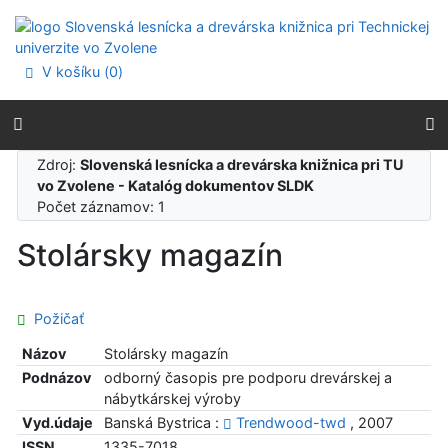
Prejsť na obsah
Prejsť na menu
Prehlásenie o webovej prístupnosti
V košíku (
0
)
Zdroj:
Slovenská lesnícka a drevárska knižnica pri TU
vo Zvolene - Katalóg dokumentov SLDK
Počet záznamov: 1
Stolársky magazín
Požičať
Názov
Stolársky magazín
Podnázov
odborný časopis pre podporu drevárskej a
nábytkárskej výroby
Vyd.údaje
Banská Bystrica :
Trendwood-twd
, 2007
ISSN
1335-7018