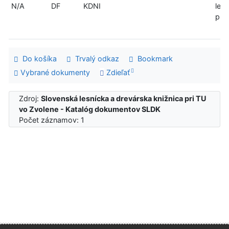
N/A
DF
KDNI
len
pre
Do košíka
Trvalý odkaz
Bookmark
Vybrané dokumenty
Zdieľať
Zdroj:
Slovenská lesnícka a drevárska knižnica pri TU
vo Zvolene - Katalóg dokumentov SLDK
Počet záznamov: 1