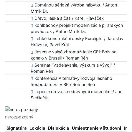
Doménou sériová výroba nábytku / Anton
Mrník Dr.
Dřevo, láska a čas / Karel Hlaváček
Kohlbachov projekt modernizácie piliarskych
prevádzok / Anton Mrník Dr.
Lehké konstrukční desky Eurolight / Jaroslav
Hrázský, Pavel Král
Jesenné valné zhromaždenie CEI-Bois sa
konalo v Bruseli / Roman Réh
Seminár "Vzdelávanie, výskum a vývoj" /
Roman Réh
Konferencia Alternatívy rozvoja lesného
hospodárstva v SR / Roman Réh
Lepenie dreva s nedrevnými materiálmi / Ján
Sedliačik
nerozpoznaný
Signatúra
Lokácia
Dislokácia
Umiestnenie v študovni
Inf