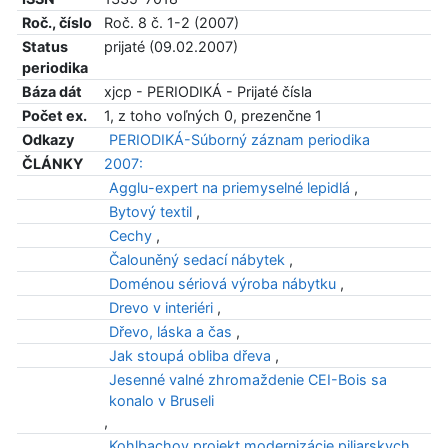
Roč., číslo
Roč. 8 č. 1-2 (2007)
Status
prijaté (09.02.2007)
periodika
Báza dát
xjcp - PERIODIKÁ - Prijaté čísla
Počet ex.
1, z toho voľných 0, prezenčne 1
Odkazy
PERIODIKÁ-Súborný záznam periodika
ČLÁNKY
2007:
Agglu-expert na priemyselné lepidlá
,
Bytový textil
,
Cechy
,
Čalouněný sedací nábytek
,
Doménou sériová výroba nábytku
,
Drevo v interiéri
,
Dřevo, láska a čas
,
Jak stoupá obliba dřeva
,
Jesenné valné zhromaždenie CEI-Bois sa
konalo v Bruseli
,
Kohlbachov projekt modernizácie piliarskych