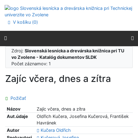
Prejsť na obsah
Prejsť na menu
Prehlásenie o webovej prístupnosti
V košíku (
0
)
Zdroj:
Slovenská lesnícka a drevárska knižnica pri TU
vo Zvolene - Katalóg dokumentov SLDK
Počet záznamov: 1
Zajíc včera, dnes a zítra
Požičať
Názov
Zajíc včera, dnes a zítra
Aut.údaje
Oldřich Kučera, Josefina Kučerová, František
Havránek
Autor
Kučera Oldřich
Spoluautori
Kučerová Josefina