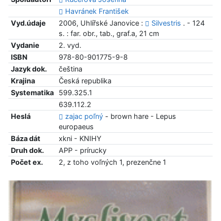
Havránek František
Vyd.údaje
2006, Uhlířské Janovice :
Silvestris
. - 124
s. : far. obr., tab., graf.a, 21 cm
Vydanie
2. vyd.
ISBN
978-80-901775-9-8
Jazyk dok.
čeština
Krajina
Česká republika
Systematika
599.325.1
639.112.2
Heslá
zajac poľný
- brown hare - Lepus
europaeus
Báza dát
xkni - KNIHY
Druh dok.
APP - prírucky
Počet ex.
2, z toho voľných 1, prezenčne 1