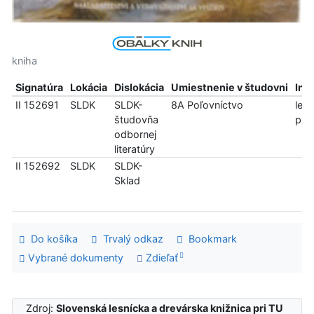
kniha
Signatúra
Lokácia
Dislokácia
Umiestnenie v študovni
Inf
II 152691
SLDK
SLDK-
8A Poľovníctvo
len
študovňa
pre
odbornej
literatúry
II 152692
SLDK
SLDK-
Sklad
Do košíka
Trvalý odkaz
Bookmark
Vybrané dokumenty
Zdieľať
Zdroj:
Slovenská lesnícka a drevárska knižnica pri TU