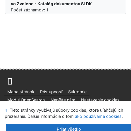
vo Zvolene - Katalóg dokumentov SLDK
Počet záznamov: 1
Mapa stránok
Prístupnosť
Súkromie
Modul OpenSearch
Napíšte nám
Nastavenie cookies
Tieto stránky využívajú súbory cookies, ktoré uľahčujú ich
Slovenská lesnícka a drevárska knižnica pri Technickej
prezeranie. Ďalšie informácie o tom
ako používame cookies
.
univerzite vo Zvolene
©1993-2026
IPAC
v.4.8.63a
-
Cosmotron Slovakia, s.r.o.
Prijať všetko