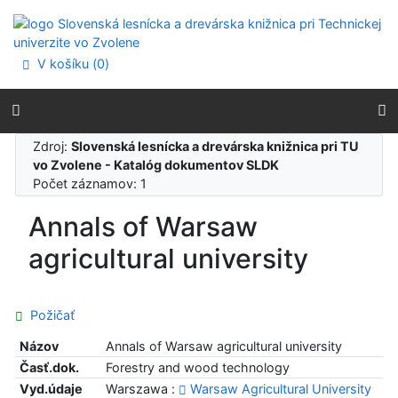
Prejsť na obsah
Prejsť na menu
Prehlásenie o webovej prístupnosti
V košíku (
0
)
Zdroj:
Slovenská lesnícka a drevárska knižnica pri TU
vo Zvolene - Katalóg dokumentov SLDK
Počet záznamov: 1
Annals of Warsaw
agricultural university
Požičať
Názov
Annals of Warsaw agricultural university
Časť.dok.
Forestry and wood technology
Vyd.údaje
Warszawa :
Warsaw Agricultural University