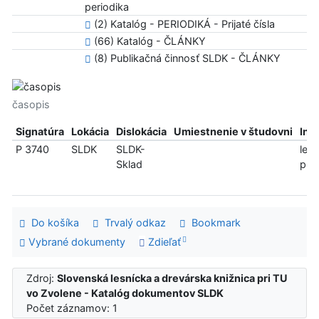
periodika
(2) Katalóg - PERIODIKÁ - Prijaté čísla
(66) Katalóg - ČLÁNKY
(8) Publikačná činnosť SLDK - ČLÁNKY
časopis
Signatúra
Lokácia
Dislokácia
Umiestnenie v študovni
Inf
P 3740
SLDK
SLDK-
len
Sklad
pre
Do košíka
Trvalý odkaz
Bookmark
Vybrané dokumenty
Zdieľať
Zdroj:
Slovenská lesnícka a drevárska knižnica pri TU
vo Zvolene - Katalóg dokumentov SLDK
Počet záznamov: 1