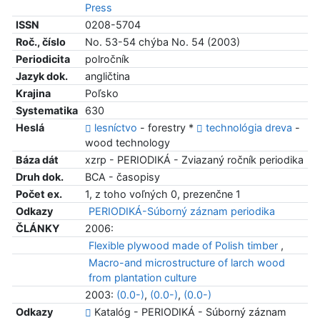
Press
ISSN
0208-5704
Roč., číslo
No. 53-54 chýba No. 54 (2003)
Periodicita
polročník
Jazyk dok.
angličtina
Krajina
Poľsko
Systematika
630
Heslá
lesníctvo
- forestry *
technológia dreva
-
wood technology
Báza dát
xzrp - PERIODIKÁ - Zviazaný ročník periodika
Druh dok.
BCA - časopisy
Počet ex.
1, z toho voľných 0, prezenčne 1
Odkazy
PERIODIKÁ-Súborný záznam periodika
ČLÁNKY
2006:
Flexible plywood made of Polish timber
,
Macro-and microstructure of larch wood
from plantation culture
2003:
(0.0-)
,
(0.0-)
,
(0.0-)
Odkazy
Katalóg - PERIODIKÁ - Súborný záznam