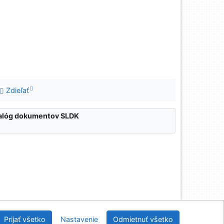
Zdieľať
atalóg dokumentov SLDK
nícka a drevárska knižnica pri Technickej univerzite
Prijať všetko
Nastavenie
Odmietnuť všetko