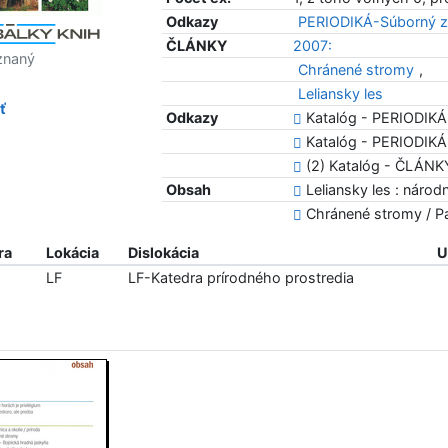
Odkazy
PERIODIKÁ-Súborný z
ČLÁNKY
2007:
znaný
Chránené stromy
,
Leliansky les
ť
Odkazy
Katalóg - PERIODIKÁ
Katalóg - PERIODIKÁ 
(2) Katalóg - ČLÁNK
Obsah
Leliansky les : národ
Chránené stromy / P
ra
Lokácia
Dislokácia
U
LF
LF-Katedra prírodného prostredia