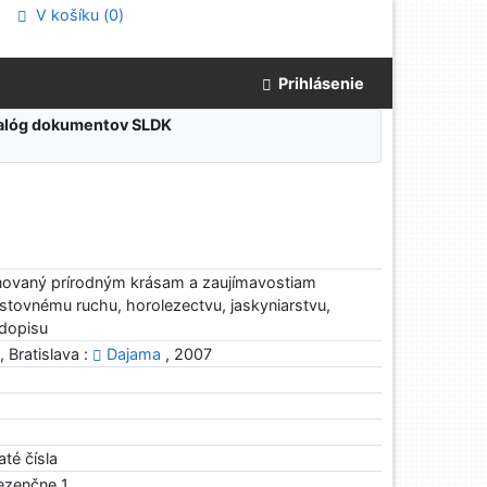
V košíku (
0
)
Prihlásenie
atalóg dokumentov SLDK
novaný prírodným krásam a zaujímavostiam
cestovnému ruchu, horolezectvu, jaskyniarstvu,
odopisu
, Bratislava :
Dajama
, 2007
até čísla
rezenčne 1