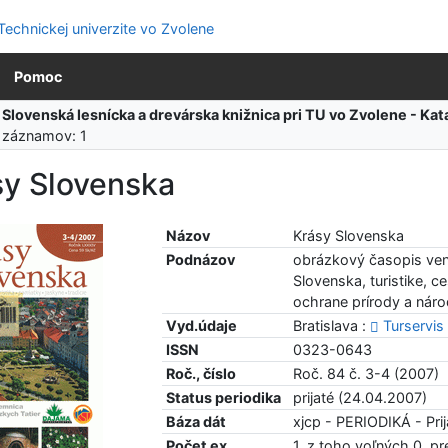
Pomoc
:
Slovenská lesnícka a drevárska knižnica pri TU vo Zvolene - K
 záznamov: 1
sy Slovenska
Názov
Krásy Slovenska
Podnázov
obrázkový časopis ve
Slovenska, turistike, 
ochrane prírody a nár
Vyd.údaje
Bratislava :
Turservis
ISSN
0323-0643
Roč., číslo
Roč. 84 č. 3-4 (2007)
Status periodika
prijaté (24.04.2007)
Báza dát
xjcp - PERIODIKÁ - Prij
Počet ex.
1, z toho voľných 0, p