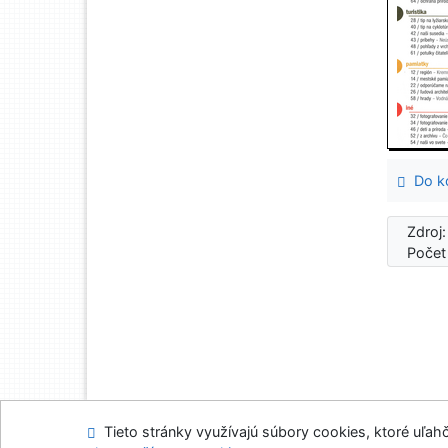
Do ko
Zdroj
Počet
Tieto stránky využívajú súbory cookies, ktoré uľahč
Mapa stránok
Prís