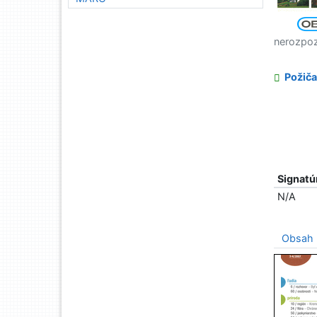
nerozpo
Požiča
Signatú
N/A
Obsah