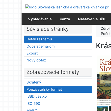
Prejsť na obsah
Prejsť na menu
Prehlásenie o webovej prístupnosti
Vyhľadávanie
Konto
Nastavenie účtu
Súvisiace stránky
Zdroj
Počet
Detail záznamu
Krá
Odoslať emailom
Export
Nový dotaz
Zobrazovacie formáty
Skrátený
Použivateľský formát
ISBD všetko
ISO 690
MARC