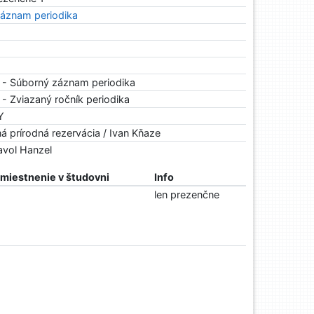
áznam periodika
 - Súborný záznam periodika
- Zviazaný ročník periodika
Y
ná prírodná rezervácia / Ivan Kňaze
avol Hanzel
miestnenie v študovni
Info
len prezenčne