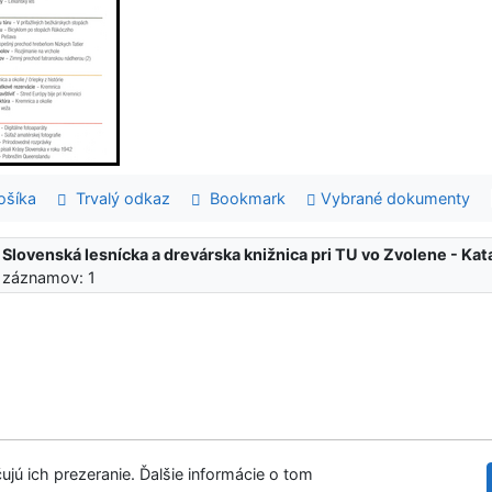
šíka
Trvalý odkaz
Bookmark
Vybrané dokumenty
:
Slovenská lesnícka a drevárska knižnica pri TU vo Zvolene - K
 záznamov: 1
ujú ich prezeranie. Ďalšie informácie o tom
Slovenská les
tupnosť
Súkromie
Modul OpenSearch