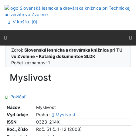
Prejsť na obsah
Prejsť na menu
Prehlásenie o webovej prístupnosti
V košíku (
0
)
Zdroj:
Slovenská lesnícka a drevárska knižnica pri TU
vo Zvolene - Katalóg dokumentov SLDK
Počet záznamov: 1
Myslivost
Požičať
Názov
Myslivost
Vyd.údaje
Praha :
Myslivost
ISSN
0323-214X
Roč., číslo
Roč. 51 č. 1-12 (2003)