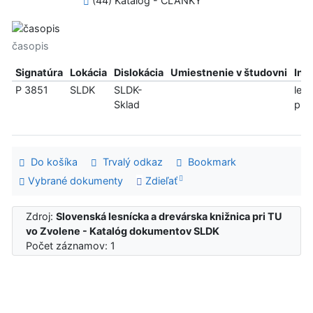
(44) Katalóg - ČLÁNKY
časopis
Signatúra
Lokácia
Dislokácia
Umiestnenie v študovni
Inf
P 3851
SLDK
SLDK-
len
Sklad
pre
Do košíka
Trvalý odkaz
Bookmark
Vybrané dokumenty
Zdieľať
Zdroj:
Slovenská lesnícka a drevárska knižnica pri TU
vo Zvolene - Katalóg dokumentov SLDK
Počet záznamov: 1