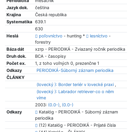
Periodicita
mesačník
Jazyk dok.
čeština
Krajina
Česká republika
Systematika
639.1
630
Heslá
poľovníctvo
- hunting *
lesníctvo
-
forestry
Báza dát
xzrp - PERIODIKÁ - Zviazaný ročník periodika
Druh dok.
BCA - časopisy
Počet ex.
1, z toho voľných 0, prezenčne 1
Odkazy
PERIODIKÁ-Súborný záznam periodika
ČLÁNKY
(lovecký ): Border teriér v lovecké praxi
,
(lovecký ): Labrador retriever-co o něm
víme
2003:
(0.0-)
,
(0.0-)
Odkazy
Katalóg - PERIODIKÁ - Súborný záznam
periodika
(12) Katalóg - PERIODIKÁ - Prijaté čísla