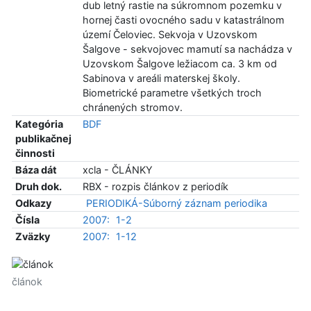
dub letný rastie na súkromnom pozemku v
hornej časti ovocného sadu v katastrálnom
území Čeloviec. Sekvoja v Uzovskom
Šalgove - sekvojovec mamutí sa nachádza v
Uzovskom Šalgove ležiacom ca. 3 km od
Sabinova v areáli materskej školy.
Biometrické parametre všetkých troch
chránených stromov.
Kategória
BDF
publikačnej
činnosti
Báza dát
xcla - ČLÁNKY
Druh dok.
RBX - rozpis článkov z periodík
Odkazy
PERIODIKÁ-Súborný záznam periodika
Čísla
2007:
1-2
Zväzky
2007:
1-12
článok