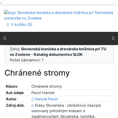
-
Prejsť na obsah
Prejsť na menu
Prehlásenie o webovej prístupnosti
V košíku (
0
)
Zdroj:
Slovenská lesnícka a drevárska knižnica pri TU
vo Zvolene - Katalóg dokumentov SLDK
Počet záznamov: 1
Chránené stromy
Názov
Chránené stromy
Aut.údaje
Pavol Hanzel
Autor
Hanzel Pavol
Zdroj.dok.
Krásy Slovenska : obrázkový časopis
venovaný prírodným krásam a
zaujímavostiam Slovenska, turistike,