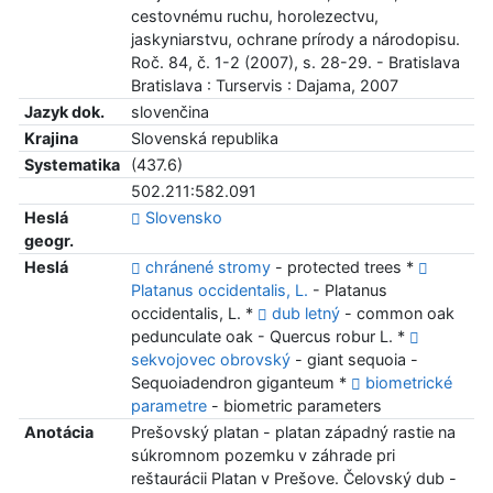
cestovnému ruchu, horolezectvu,
jaskyniarstvu, ochrane prírody a národopisu.
Roč. 84, č. 1-2 (2007), s. 28-29. - Bratislava
Bratislava : Turservis : Dajama, 2007
Jazyk dok.
slovenčina
Krajina
Slovenská republika
Systematika
(437.6)
502.211:582.091
Heslá
Slovensko
geogr.
Heslá
chránené stromy
- protected trees *
Platanus occidentalis, L.
- Platanus
occidentalis, L. *
dub letný
- common oak
pedunculate oak - Quercus robur L. *
sekvojovec obrovský
- giant sequoia -
Sequoiadendron giganteum *
biometrické
parametre
- biometric parameters
Anotácia
Prešovský platan - platan západný rastie na
súkromnom pozemku v záhrade pri
reštaurácii Platan v Prešove. Čelovský dub -