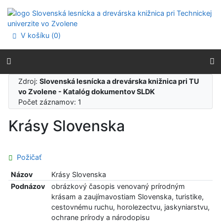
Prejsť na obsah
Prejsť na menu
Prehlásenie o webovej prístupnosti
V košíku (
0
)
Zdroj:
Slovenská lesnícka a drevárska knižnica pri TU
vo Zvolene - Katalóg dokumentov SLDK
Počet záznamov: 1
Krásy Slovenska
Požičať
Názov
Krásy Slovenska
Podnázov
obrázkový časopis venovaný prírodným
krásam a zaujímavostiam Slovenska, turistike,
cestovnému ruchu, horolezectvu, jaskyniarstvu,
ochrane prírody a národopisu