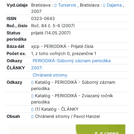
Vyd.údaje
Bratislava :
Turservis
, Bratislava :
Dajama
,
2007
ISSN
0323-0643
Roč., číslo
Roč. 84 č. 5-6 (2007)
Status
prijaté (14.05.2007)
periodika
Báza dát
xjcp - PERIODIKÁ - Prijaté čísla
Počet ex.
1, z toho voľných 0, prezenčne 1
Odkazy
PERIODIKÁ-Súborný záznam periodika
ČLÁNKY
2007:
Chránené stromy
Odkazy
Katalóg - PERIODIKÁ - Súborný záznam
periodika
Katalóg - PERIODIKÁ - Zviazaný ročník
periodika
(1) Katalóg - ČLÁNKY
Obsah
Chránené stromy / Pavol Hanzel