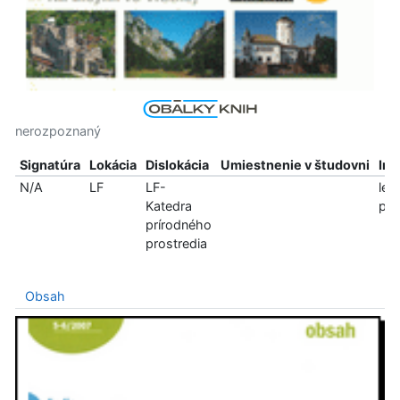
nerozpoznaný
Signatúra
Lokácia
Dislokácia
Umiestnenie v študovni
Inf
N/A
LF
LF-
len
Katedra
pre
prírodného
prostredia
Obsah