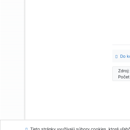
Do ko
Zdroj
Počet
Tieto stránky využívajú súbory cookies, ktoré uľahč