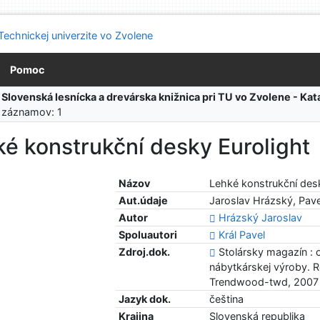
Pomoc
:
Slovenská lesnícka a drevárska knižnica pri TU vo Zvolene - K
 záznamov: 1
é konstrukční desky Eurolight
Názov
Lehké konstrukční des
Aut.údaje
Jaroslav Hrázský, Pave
Autor
Hrázský Jaroslav
Spoluautori
Král Pavel
Zdroj.dok.
Stolársky magazín : 
nábytkárskej výroby. Ro
Trendwood-twd, 2007
Jazyk dok.
čeština
Krajina
Slovenská republika