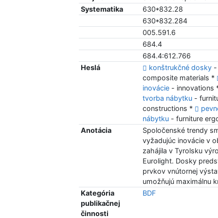
Systematika
630*832.28
630*832.284
005.591.6
684.4
684.4:612.766
Heslá
konštrukčné dosky
-
composite materials *
inovácie
- innovations
tvorba nábytku
- furnit
constructions *
pevn
nábytku
- furniture er
Anotácia
Spoločenské trendy sm
vyžadujúc inovácie v o
zahájila v Tyrolsku vý
Eurolight. Dosky predst
prvkov vnútornej výst
umožňujú maximálnu kre
Kategória
BDF
publikačnej
činnosti