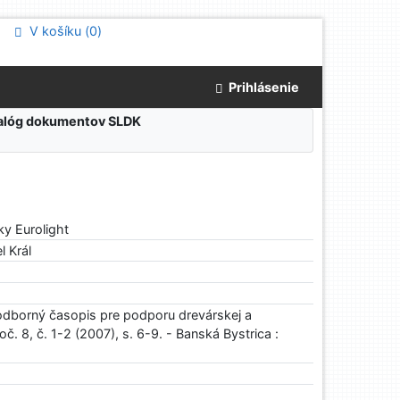
V košíku (
0
)
Prihlásenie
atalóg dokumentov SLDK
ky Eurolight
l Král
odborný časopis pre podporu drevárskej a
č. 8, č. 1-2 (2007), s. 6-9. - Banská Bystrica :