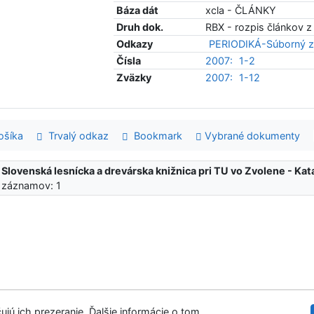
Báza dát
xcla - ČLÁNKY
Druh dok.
RBX - rozpis článkov z
Odkazy
PERIODIKÁ-Súborný z
Čísla
2007:
1-2
Zväzky
2007:
1-12
šíka
Trvalý odkaz
Bookmark
Vybrané dokumenty
:
Slovenská lesnícka a drevárska knižnica pri TU vo Zvolene - K
 záznamov: 1
ujú ich prezeranie. Ďalšie informácie o tom
Slovenská les