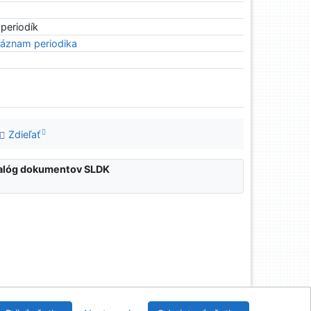
 periodík
áznam periodika
Zdieľať
atalóg dokumentov SLDK
nícka a drevárska knižnica pri Technickej univerzite