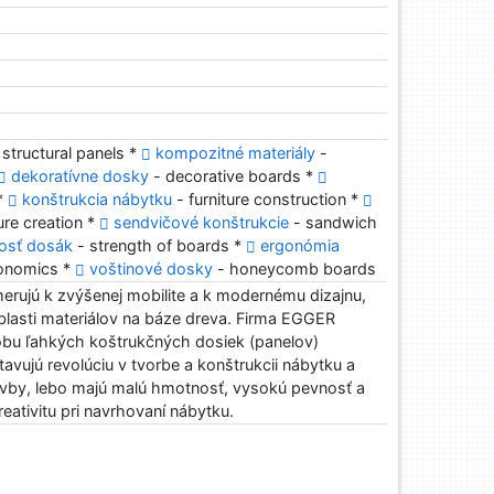
 structural panels *
kompozitné materiály
-
dekoratívne dosky
- decorative boards *
 *
konštrukcia nábytku
- furniture construction *
ure creation *
sendvičové konštrukcie
- sandwich
osť dosák
- strength of boards *
ergonómia
gonomics *
voštinové dosky
- honeycomb boards
erujú k zvýšenej mobilite a k modernému dizajnu,
blasti materiálov na báze dreva. Firma EGGER
robu ľahkých koštrukčných dosiek (panelov)
avujú revolúciu v tvorbe a konštrukcii nábytku a
avby, lebo majú malú hmotnosť, vysokú pevnosť a
ativitu pri navrhovaní nábytku.