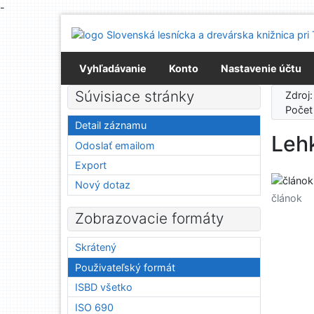
-
Prejsť na obsah
Prejsť na menu
Prehlásenie o webovej prístupnosti
Vyhľadávanie
Konto
Nastavenie účtu
Súvisiace stránky
Zdroj
Počet
Detail záznamu
Lehk
Odoslať emailom
Export
Nový dotaz
článok
Zobrazovacie formáty
Skrátený
Použivateľský formát
ISBD všetko
ISO 690