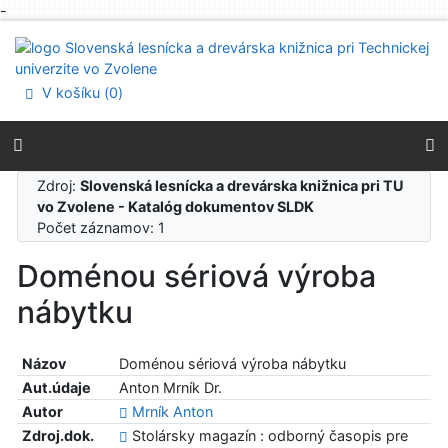
-
Prejsť na obsah
Prejsť na menu
Prehlásenie o webovej prístupnosti
V košíku (
0
)
Zdroj:
Slovenská lesnícka a drevárska knižnica pri TU
vo Zvolene - Katalóg dokumentov SLDK
Počet záznamov: 1
Doménou sériová výroba
nábytku
Názov
Doménou sériová výroba nábytku
Aut.údaje
Anton Mrník Dr.
Autor
Mrník Anton
Zdroj.dok.
Stolársky magazín : odborný časopis pre