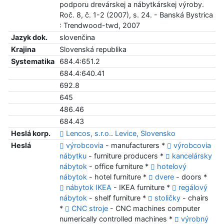
podporu drevárskej a nábytkárskej výroby.
Roč. 8, č. 1-2 (2007), s. 24. - Banská Bystrica
: Trendwood-twd, 2007
Jazyk dok.
slovenčina
Krajina
Slovenská republika
Systematika
684.4:651.2
684.4:640.41
692.8
645
486.46
684.43
Heslá korp.
Lencos, s.r.o.
.
Levice, Slovensko
Heslá
výrobcovia
- manufacturers *
výrobcovia
nábytku
- furniture producers *
kancelársky
nábytok
- office furniture *
hotelový
nábytok
- hotel furniture *
dvere
- doors *
nábytok IKEA
- IKEA furniture *
regálový
nábytok
- shelf furniture *
stoličky
- chairs
*
CNC stroje
- CNC machines computer
numerically controlled machines *
výrobný