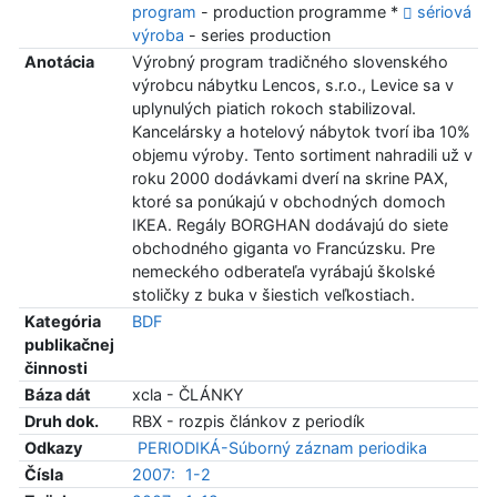
program
- production programme *
sériová
výroba
- series production
Anotácia
Výrobný program tradičného slovenského
výrobcu nábytku Lencos, s.r.o., Levice sa v
uplynulých piatich rokoch stabilizoval.
Kancelársky a hotelový nábytok tvorí iba 10%
objemu výroby. Tento sortiment nahradili už v
roku 2000 dodávkami dverí na skrine PAX,
ktoré sa ponúkajú v obchodných domoch
IKEA. Regály BORGHAN dodávajú do siete
obchodného giganta vo Francúzsku. Pre
nemeckého odberateľa vyrábajú školské
stoličky z buka v šiestich veľkostiach.
Kategória
BDF
publikačnej
činnosti
Báza dát
xcla - ČLÁNKY
Druh dok.
RBX - rozpis článkov z periodík
Odkazy
PERIODIKÁ-Súborný záznam periodika
Čísla
2007:
1-2