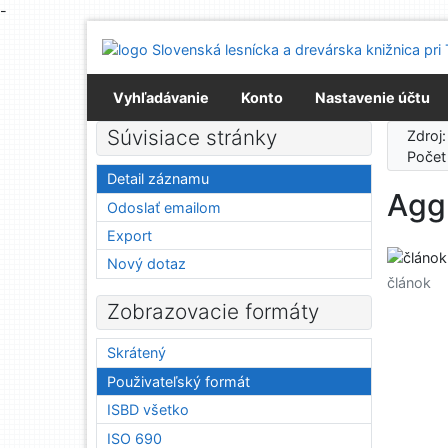
-
Prejsť na obsah
Prejsť na menu
Prehlásenie o webovej prístupnosti
Vyhľadávanie
Konto
Nastavenie účtu
Súvisiace stránky
Zdroj
Počet
Detail záznamu
Aggl
Odoslať emailom
Export
Nový dotaz
článok
Zobrazovacie formáty
Skrátený
Použivateľský formát
ISBD všetko
ISO 690