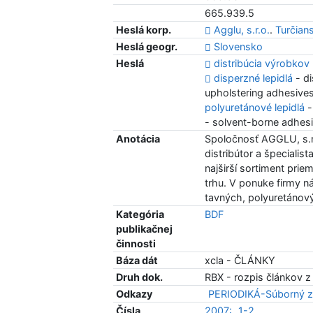
665.939.5
Heslá korp.
Agglu, s.r.o.
.
Turčian
Heslá geogr.
Slovensko
Heslá
distribúcia výrobkov
disperzné lepidlá
- d
upholstering adhesive
polyuretánové lepidlá
-
- solvent-borne adhes
Anotácia
Spoločnosť AGGLU, s.r.
distribútor a špecialist
najširší sortiment pr
trhu. V ponuke firmy n
tavných, polyuretánový
Kategória
BDF
publikačnej
činnosti
Báza dát
xcla - ČLÁNKY
Druh dok.
RBX - rozpis článkov z
Odkazy
PERIODIKÁ-Súborný z
Čísla
2007:
1-2