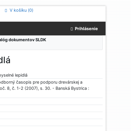
V košíku (
0
)
Prihlásenie
atalóg dokumentov SLDK
dlá
myselné lepidlá
odborný časopis pre podporu drevárskej a
č. 8, č. 1-2 (2007), s. 30. - Banská Bystrica :