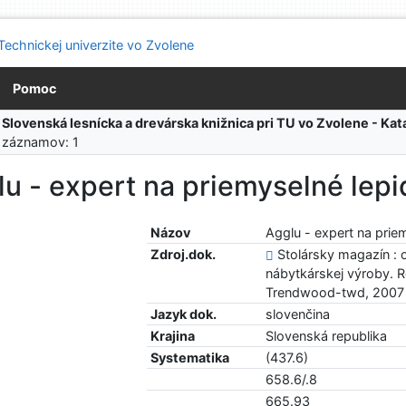
Pomoc
:
Slovenská lesnícka a drevárska knižnica pri TU vo Zvolene - K
 záznamov: 1
u - expert na priemyselné lepi
Názov
Agglu - expert na prie
Zdroj.dok.
Stolársky magazín : 
nábytkárskej výroby. Ro
Trendwood-twd, 2007
Jazyk dok.
slovenčina
Krajina
Slovenská republika
Systematika
(437.6)
658.6/.8
665.93