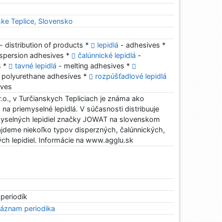
ske Teplice, Slovensko
- distribution of products *
lepidlá
- adhesives *
ispersion adhesives *
čalúnnické lepidlá
-
s *
tavné lepidlá
- melting adhesives *
 polyurethane adhesives *
rozpúšťadlové lepidlá
ives
o., v Turčianskych Tepliciach je známa ako
a na priemyselné lepidlá. V súčasnosti distribuuje
iemyselných lepidiel značky JOWAT na slovenskom
ájdeme niekoľko typov disperzných, čalúnnických,
ch lepidiel. Informácie na www.agglu.sk
 periodík
áznam periodika