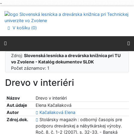
-
Prejsť na obsah
Prejsť na menu
Prehlásenie o webovej prístupnosti
V košíku (
0
)
Zdroj:
Slovenská lesnícka a drevárska knižnica pri TU
vo Zvolene - Katalóg dokumentov SLDK
Počet záznamov: 1
Drevo v interiéri
Názov
Drevo v interiéri
Aut.údaje
Elena Kačaliaková
Autor
Kačaliaková Elena
Zdroj.dok.
Stolársky magazín : odborný časopis pre
podporu drevárskej a nábytkárskej výroby.
Roč. 8, č. 1-2 (2007), s. 32-33. - Banská