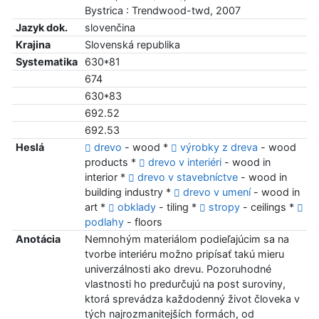
Bystrica : Trendwood-twd, 2007
Jazyk dok.
slovenčina
Krajina
Slovenská republika
Systematika
630*81
674
630*83
692.52
692.53
Heslá
drevo
- wood *
výrobky z dreva
- wood
products *
drevo v interiéri
- wood in
interior *
drevo v stavebníctve
- wood in
building industry *
drevo v umení
- wood in
art *
obklady
- tiling *
stropy
- ceilings *
podlahy
- floors
Anotácia
Nemnohým materiálom podieľajúcim sa na
tvorbe interiéru možno pripísať takú mieru
univerzálnosti ako drevu. Pozoruhodné
vlastnosti ho predurčujú na post suroviny,
ktorá sprevádza každodenný život človeka v
tých najrozmanitejších formách, od