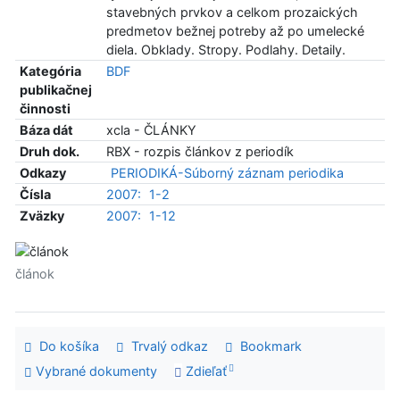
stavebných prvkov a celkom prozaických
predmetov bežnej potreby až po umelecké
diela. Obklady. Stropy. Podlahy. Detaily.
Kategória
BDF
publikačnej
činnosti
Báza dát
xcla - ČLÁNKY
Druh dok.
RBX - rozpis článkov z periodík
Odkazy
PERIODIKÁ-Súborný záznam periodika
Čísla
2007:
1-2
Zväzky
2007:
1-12
článok
Do košíka
Trvalý odkaz
Bookmark
Vybrané dokumenty
Zdieľať