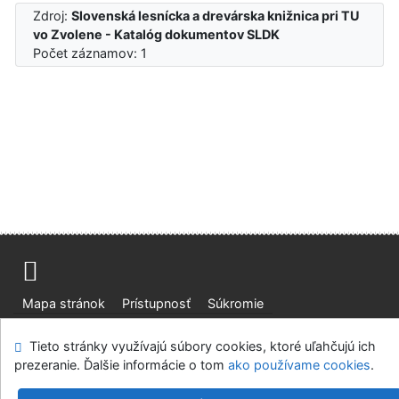
Zdroj:
Slovenská lesnícka a drevárska knižnica pri TU
vo Zvolene - Katalóg dokumentov SLDK
Počet záznamov: 1
Mapa stránok
Prístupnosť
Súkromie
Modul OpenSearch
Napíšte nám
Nastavenie cookies
Tieto stránky využívajú súbory cookies, ktoré uľahčujú ich
prezeranie. Ďalšie informácie o tom
ako používame cookies
.
Slovenská lesnícka a drevárska knižnica pri Technickej
univerzite vo Zvolene