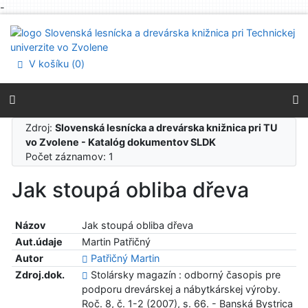
-
Prejsť na obsah
Prejsť na menu
Prehlásenie o webovej prístupnosti
V košíku (
0
)
Zdroj:
Slovenská lesnícka a drevárska knižnica pri TU
vo Zvolene - Katalóg dokumentov SLDK
Počet záznamov: 1
Jak stoupá obliba dřeva
Názov
Jak stoupá obliba dřeva
Aut.údaje
Martin Patřičný
Autor
Patřičný Martin
Zdroj.dok.
Stolársky magazín : odborný časopis pre
podporu drevárskej a nábytkárskej výroby.
Roč. 8, č. 1-2 (2007), s. 66. - Banská Bystrica