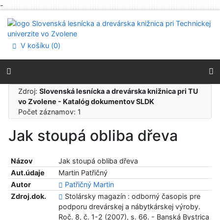
-
Prejsť na obsah
Prejsť na menu
Prehlásenie o webovej prístupnosti
V košíku (
0
)
Zdroj:
Slovenská lesnícka a drevárska knižnica pri TU
vo Zvolene - Katalóg dokumentov SLDK
Počet záznamov: 1
Jak stoupá obliba dřeva
Názov
Jak stoupá obliba dřeva
Aut.údaje
Martin Patřičný
Autor
Patřičný Martin
Zdroj.dok.
Stolársky magazín : odborný časopis pre
podporu drevárskej a nábytkárskej výroby.
Roč. 8, č. 1-2 (2007), s. 66. - Banská Bystrica