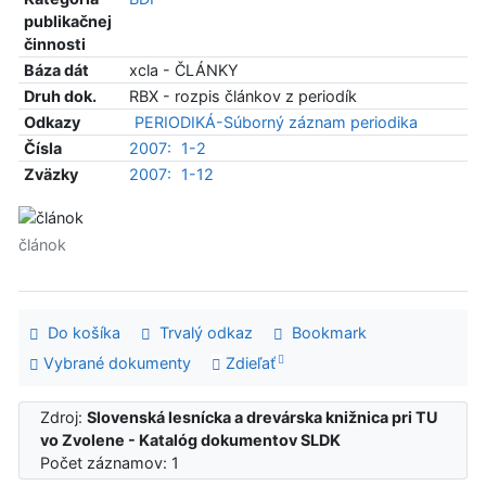
publikačnej
činnosti
Báza dát
xcla - ČLÁNKY
Druh dok.
RBX - rozpis článkov z periodík
Odkazy
PERIODIKÁ-Súborný záznam periodika
Čísla
2007:
1-2
Zväzky
2007:
1-12
článok
Do košíka
Trvalý odkaz
Bookmark
Vybrané dokumenty
Zdieľať
Zdroj:
Slovenská lesnícka a drevárska knižnica pri TU
vo Zvolene - Katalóg dokumentov SLDK
Počet záznamov: 1