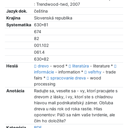
: Trendwood-twd, 2007
Jazyk dok.
čeština
Krajina
Slovenská republika
Systematika
630*81
674
82
001.102
061.4
630*82
Heslá
drevo
- wood *
literatúra
- literature *
informácie
- information *
veľtrhy
- trade
fairs *
spracovanie dreva
- wood
processing
Anotácia
Radujte sa, veselte sa - vy, ktorí pracujete s
drevom z lásky, i vy, ktorí ste s chladnou
hlavou mali podnikateľský zámer. Obľuba
dreva u nás rok od roka rastie. Hlas
oponentov: Páči sa nám vaše tvrdenie, ale
čím ho doložíte?
Kategória
BDF