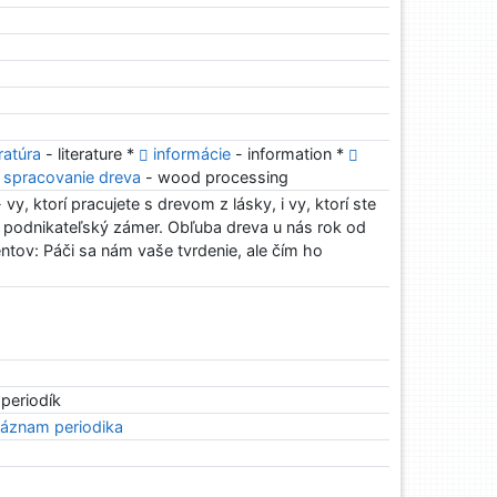
eratúra
- literature *
informácie
- information *
spracovanie dreva
- wood processing
 vy, ktorí pracujete s drevom z lásky, i vy, ktorí ste
i podnikateľský zámer. Obľuba dreva u nás rok od
entov: Páči sa nám vaše tvrdenie, ale čím ho
 periodík
áznam periodika