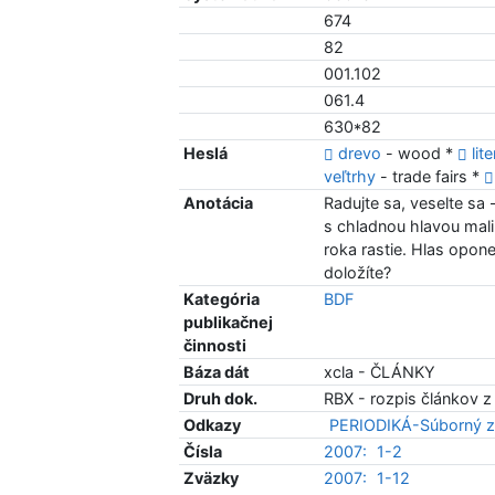
674
82
001.102
061.4
630*82
Heslá
drevo
- wood *
lit
veľtrhy
- trade fairs *
Anotácia
Radujte sa, veselte sa -
s chladnou hlavou mal
roka rastie. Hlas opon
doložíte?
Kategória
BDF
publikačnej
činnosti
Báza dát
xcla - ČLÁNKY
Druh dok.
RBX - rozpis článkov z
Odkazy
PERIODIKÁ-Súborný z
Čísla
2007:
1-2
Zväzky
2007:
1-12