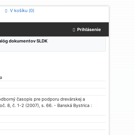
V košíku (
0
)
Prihlásenie
atalóg dokumentov SLDK
va
odborný časopis pre podporu drevárskej a
č. 8, č. 1-2 (2007), s. 66. - Banská Bystrica :