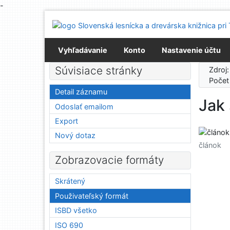
-
Prejsť na obsah
Prejsť na menu
Prehlásenie o webovej prístupnosti
Vyhľadávanie
Konto
Nastavenie účtu
Súvisiace stránky
Zdroj
Počet
Detail záznamu
Jak 
Odoslať emailom
Export
Nový dotaz
článok
Zobrazovacie formáty
Skrátený
Použivateľský formát
ISBD všetko
ISO 690