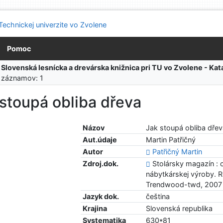
Pomoc
:
Slovenská lesnícka a drevárska knižnica pri TU vo Zvolene - K
 záznamov: 1
stoupá obliba dřeva
Názov
Jak stoupá obliba dře
Aut.údaje
Martin Patřičný
Autor
Patřičný Martin
Zdroj.dok.
Stolársky magazín : 
nábytkárskej výroby. Ro
Trendwood-twd, 2007
Jazyk dok.
čeština
Krajina
Slovenská republika
Systematika
630*81