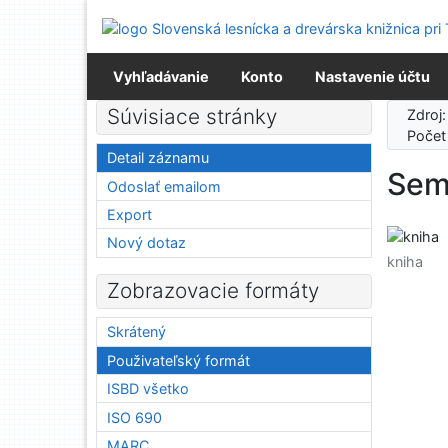
Prejsť na obsah
Prejsť na menu
Prehlásenie o webovej prístupnosti
Vyhľadávanie
Konto
Nastavenie účtu
Súvisiace stránky
Zdroj
Počet
Detail záznamu
Sem
Odoslať emailom
Export
Nový dotaz
kniha
Zobrazovacie formáty
Skrátený
Použivateľský formát
ISBD všetko
ISO 690
MARC