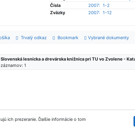
Čísla
2007:
1-2
Zväzky
2007:
1-12
šíka
Trvalý odkaz
Bookmark
Vybrané dokumenty
:
Slovenská lesnícka a drevárska knižnica pri TU vo Zvolene - K
 záznamov: 1
ujú ich prezeranie. Ďalšie informácie o tom
Slovenská les
tupnosť
Súkromie
Modul OpenSearch
venie cookies