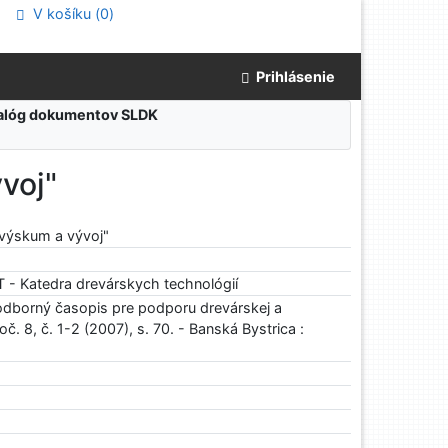
V košíku (
0
)
Prihlásenie
atalóg dokumentov SLDK
voj"
 výskum a vývoj"
- Katedra drevárskych technológií
odborný časopis pre podporu drevárskej a
č. 8, č. 1-2 (2007), s. 70. - Banská Bystrica :