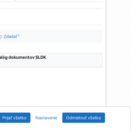
Zdieľať
atalóg dokumentov SLDK
nícka a drevárska knižnica pri Technickej univerzite
Prijať všetko
Nastavenie
Odmietnuť všetko
vo Zvolene