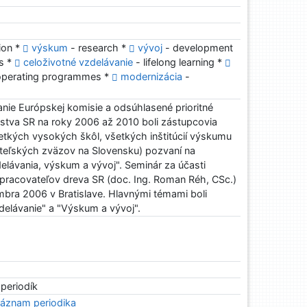
ion *
výskum
- research *
vývoj
- development
s *
celoživotné vzdelávanie
- lifelong learning *
operating programmes *
modernizácia
-
ie Európskej komisie a odsúhlasené prioritné
lstva SR na roky 2006 až 2010 boli zástupcovia
všetkých vysokých škôl, všetkých inštitúcií výskumu
teľských zväzov na Slovensku) pozvaní na
lávania, výskum a vývoj". Seminár za účasti
spracovateľov dreva SR (doc. Ing. Roman Réh, CSc.)
mbra 2006 v Bratislave. Hlavnými témami boli
elávanie" a "Výskum a vývoj".
 periodík
áznam periodika