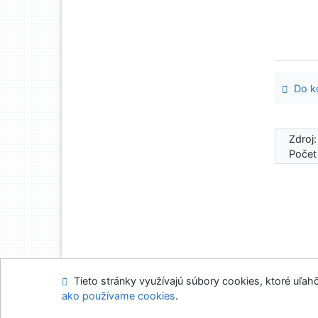
Do ko
Zdroj
Počet
Tieto stránky využívajú súbory cookies, ktoré uľahč
Mapa stránok
Prís
ako používame cookies
.
Napíšte nám
Nasta