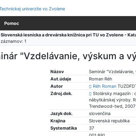
Pomoc
:
Slovenská lesnícka a drevárska knižnica pri TU vo Zvolene - K
 záznamov: 1
inár "Vzdelávanie, výskum a vý
Názov
Seminár "Vzdelávanie,
Aut.údaje
Roman Réh
Autor
Réh Roman
TUZDFDT 
Zdroj.dok.
Stolársky magazín : 
nábytkárskej výroby. Ro
Trendwood-twd, 2007
Jazyk dok.
slovenčina
Krajina
Slovenská republika
Systematika
37
001.891