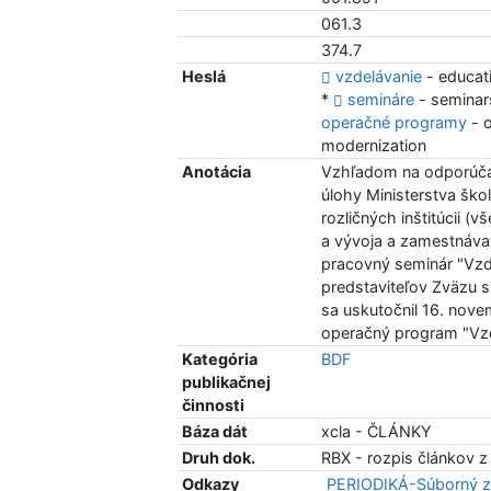
061.3
374.7
Heslá
vzdelávanie
- educat
*
semináre
- seminar
operačné programy
- 
modernization
Anotácia
Vzhľadom na odporúčan
úlohy Ministerstva ško
rozličných inštitúcii (
a vývoja a zamestnáva
pracovný seminár "Vzde
predstaviteľov Zväzu 
sa uskutočnil 16. nove
operačný program "Vzd
Kategória
BDF
publikačnej
činnosti
Báza dát
xcla - ČLÁNKY
Druh dok.
RBX - rozpis článkov z
Odkazy
PERIODIKÁ-Súborný z