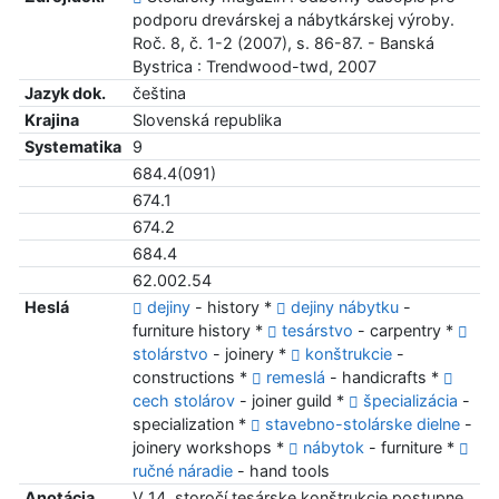
podporu drevárskej a nábytkárskej výroby.
Roč. 8, č. 1-2 (2007), s. 86-87. - Banská
Bystrica : Trendwood-twd, 2007
Jazyk dok.
čeština
Krajina
Slovenská republika
Systematika
9
684.4(091)
674.1
674.2
684.4
62.002.54
Heslá
dejiny
- history *
dejiny nábytku
-
furniture history *
tesárstvo
- carpentry *
stolárstvo
- joinery *
konštrukcie
-
constructions *
remeslá
- handicrafts *
cech stolárov
- joiner guild *
špecializácia
-
specialization *
stavebno-stolárske dielne
-
joinery workshops *
nábytok
- furniture *
ručné náradie
- hand tools
Anotácia
V 14. storočí tesárske konštrukcie postupne