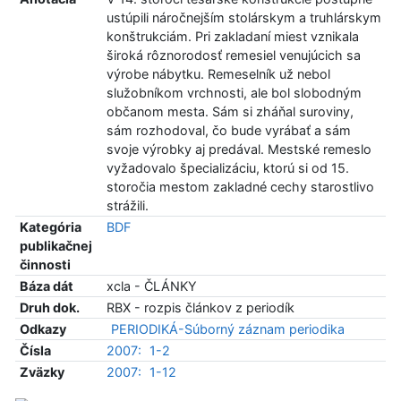
ustúpili náročnejším stolárskym a truhlárskym
konštrukciám. Pri zakladaní miest vznikala
široká rôznorodosť remesiel venujúcich sa
výrobe nábytku. Remeselník už nebol
služobníkom vrchnosti, ale bol slobodným
občanom mesta. Sám si zháňal suroviny,
sám rozhodoval, čo bude vyrábať a sám
svoje výrobky aj predával. Mestské remeslo
vyžadovalo špecializáciu, ktorú si od 15.
storočia mestom zakladné cechy starostlivo
strážili.
Kategória
BDF
publikačnej
činnosti
Báza dát
xcla - ČLÁNKY
Druh dok.
RBX - rozpis článkov z periodík
Odkazy
PERIODIKÁ-Súborný záznam periodika
Čísla
2007:
1-2
Zväzky
2007:
1-12