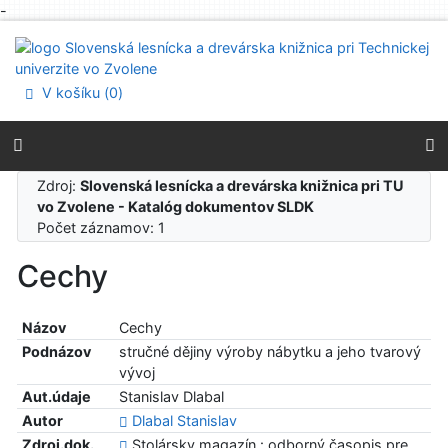
-
Prejsť na obsah
Prejsť na menu
Prehlásenie o webovej prístupnosti
V košíku (
0
)
Zdroj:
Slovenská lesnícka a drevárska knižnica pri TU
vo Zvolene - Katalóg dokumentov SLDK
Počet záznamov: 1
Cechy
Názov
Cechy
Podnázov
stručné dějiny výroby nábytku a jeho tvarový
vývoj
Aut.údaje
Stanislav Dlabal
Autor
Dlabal Stanislav
Zdroj.dok.
Stolársky magazín : odborný časopis pre