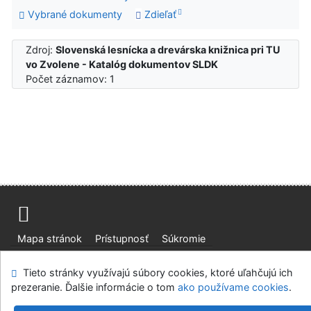
Vybrané dokumenty
Zdieľať
Zdroj:
Slovenská lesnícka a drevárska knižnica pri TU
vo Zvolene - Katalóg dokumentov SLDK
Počet záznamov: 1
Mapa stránok
Prístupnosť
Súkromie
Modul OpenSearch
Napíšte nám
Nastavenie cookies
Tieto stránky využívajú súbory cookies, ktoré uľahčujú ich
prezeranie. Ďalšie informácie o tom
ako používame cookies
.
Slovenská lesnícka a drevárska knižnica pri Technickej
univerzite vo Zvolene