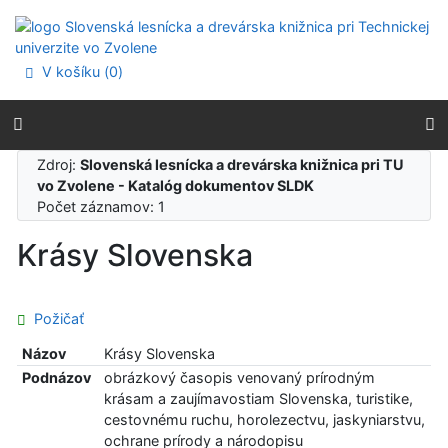
Prejsť na obsah
Prejsť na menu
Prehlásenie o webovej prístupnosti
V košíku (
0
)
Zdroj:
Slovenská lesnícka a drevárska knižnica pri TU
vo Zvolene - Katalóg dokumentov SLDK
Počet záznamov: 1
Krásy Slovenska
Požičať
Názov
Krásy Slovenska
Podnázov
obrázkový časopis venovaný prírodným
krásam a zaujímavostiam Slovenska, turistike,
cestovnému ruchu, horolezectvu, jaskyniarstvu,
ochrane prírody a národopisu