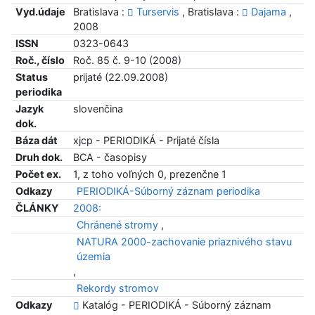
Vyd.údaje
Bratislava :
Turservis
, Bratislava :
Dajama
,
2008
ISSN
0323-0643
Roč., číslo
Roč. 85 č. 9-10 (2008)
Status
prijaté (22.09.2008)
periodika
Jazyk
slovenčina
dok.
Báza dát
xjcp - PERIODIKÁ - Prijaté čísla
Druh dok.
BCA - časopisy
Počet ex.
1, z toho voľných 0, prezenčne 1
Odkazy
PERIODIKÁ-Súborný záznam periodika
ČLÁNKY
2008:
Chránené stromy
,
NATURA 2000-zachovanie priaznivého stavu
územia
,
Rekordy stromov
Odkazy
Katalóg - PERIODIKÁ - Súborný záznam