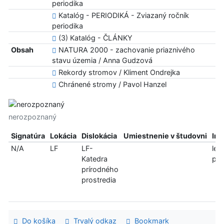
periodika
Katalóg - PERIODIKÁ - Zviazaný ročník
periodika
(3) Katalóg - ČLÁNKY
Obsah
NATURA 2000 - zachovanie priaznivého
stavu územia / Anna Gudzová
Rekordy stromov / Kliment Ondrejka
Chránené stromy / Pavol Hanzel
nerozpoznaný
Signatúra
Lokácia
Dislokácia
Umiestnenie v študovni
Inf
N/A
LF
LF-
len
Katedra
pre
prírodného
prostredia
Do košíka
Trvalý odkaz
Bookmark