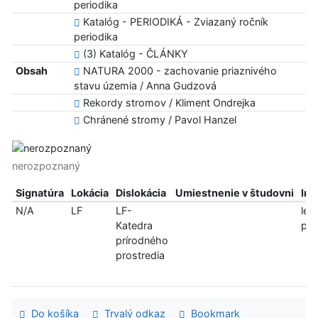
periodika
Katalóg - PERIODIKÁ - Zviazaný ročník
periodika
(3) Katalóg - ČLÁNKY
Obsah
NATURA 2000 - zachovanie priaznivého
stavu územia / Anna Gudzová
Rekordy stromov / Kliment Ondrejka
Chránené stromy / Pavol Hanzel
nerozpoznaný
Signatúra
Lokácia
Dislokácia
Umiestnenie v študovni
Inf
N/A
LF
LF-
len
Katedra
pre
prírodného
prostredia
Do košíka
Trvalý odkaz
Bookmark