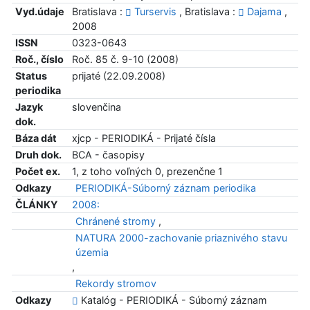
Vyd.údaje
Bratislava :
Turservis
, Bratislava :
Dajama
,
2008
ISSN
0323-0643
Roč., číslo
Roč. 85 č. 9-10 (2008)
Status
prijaté (22.09.2008)
periodika
Jazyk
slovenčina
dok.
Báza dát
xjcp - PERIODIKÁ - Prijaté čísla
Druh dok.
BCA - časopisy
Počet ex.
1, z toho voľných 0, prezenčne 1
Odkazy
PERIODIKÁ-Súborný záznam periodika
ČLÁNKY
2008:
Chránené stromy
,
NATURA 2000-zachovanie priaznivého stavu
územia
,
Rekordy stromov
Odkazy
Katalóg - PERIODIKÁ - Súborný záznam