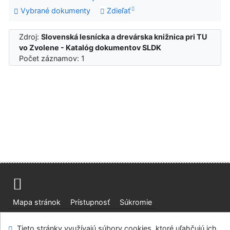
Vybrané dokumenty
Zdieľať
Zdroj:
Slovenská lesnícka a drevárska knižnica pri TU
vo Zvolene - Katalóg dokumentov SLDK
Počet záznamov: 1
Mapa stránok
Prístupnosť
Súkromie
Modul OpenSearch
Napíšte nám
Nastavenie cookies
Tieto stránky využívajú súbory cookies, ktoré uľahčujú ich