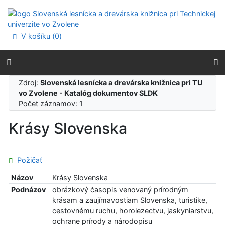
Prejsť na obsah
Prejsť na menu
Prehlásenie o webovej prístupnosti
V košíku (
0
)
Zdroj:
Slovenská lesnícka a drevárska knižnica pri TU
vo Zvolene - Katalóg dokumentov SLDK
Počet záznamov: 1
Krásy Slovenska
Požičať
Názov
Krásy Slovenska
Podnázov
obrázkový časopis venovaný prírodným
krásam a zaujímavostiam Slovenska, turistike,
cestovnému ruchu, horolezectvu, jaskyniarstvu,
ochrane prírody a národopisu